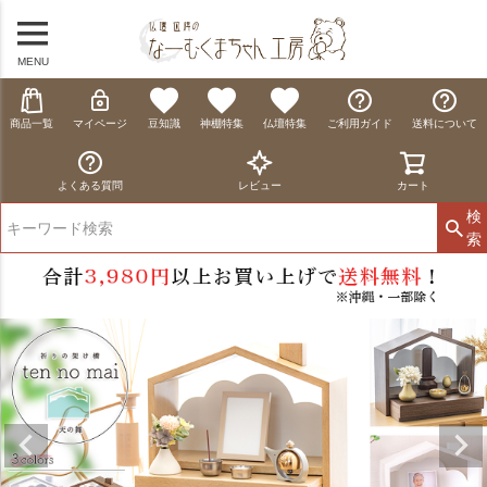
MENU
商品一覧
マイページ
豆知識
神棚特集
仏壇特集
ご利用ガイド
送料について
よくある質問
レビュー
カート
検
索