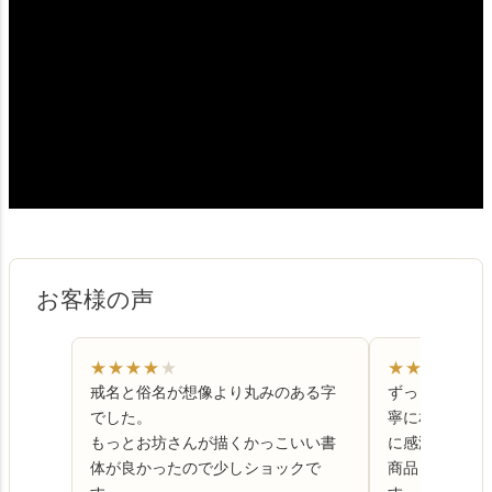
お客様の声
★
★
★
★
★
★
★
★
★
★
戒名と俗名が想像より丸みのある字
ずっと悩んで
でした。
寧に相談のっ
もっとお坊さんが描くかっこいい書
に感激しまし
体が良かったので少しショックで
商品も品があ