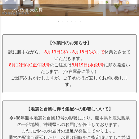
オープン仏壇 天の舞
【休業日のお知らせ】
誠に勝手ながら、
8月13日(木)～8月18日(火)まで
休業とさせて
いただきます。
8月12日(水)正午以降
のご注文は
8月19日(水)以降
に順次発送い
たします。(※在庫品に限り）
ご迷惑をおかけしますが、ご了承のほど宜しくお願い致しま
す。
【地震と台風に伴う集配への影響について】
令和8年熊本地震と台風13号の影響により、熊本県と鹿児島県
の一部地域、沖縄県へのお届けが停止しております。
また九州へのお届けの遅延が発生しております。
通常の配達も遅延したり、お届け日時をご指定頂いてもご希望