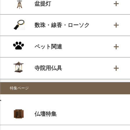
盆提灯
数珠・線香・ローソク
ペット関連
寺院用仏具
特集ページ
仏壇特集