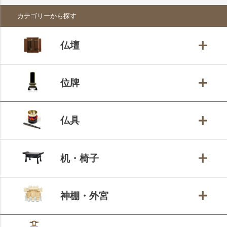
ペー
カテゴリーから探す
ジト
ップ
へ
仏壇
位牌
仏具
机・椅子
神棚・外宮