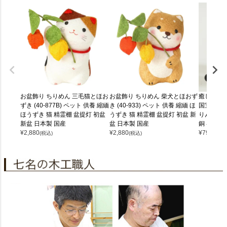
お盆飾り ちりめん 三毛猫とほお
お盆飾り ちりめん 柴犬とほおず
癒しの猫
ずき (40-877B) ペット 供養 縮緬
き (40-933) ペット 供養 縮緬 ほ
国宝 猫 魔
ほうずき 猫 精霊棚 盆提灯 初盆
うずき 猫 精霊棚 盆提灯 初盆 新
りん 国産
新盆 日本製 国産
盆 日本製 国産
銅 喜多敏
¥
2,880
¥
2,880
¥
79,200
(税込)
(税込)
(