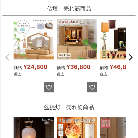
仏壇 売れ筋商品
¥
24,800
¥
36,800
¥
46,800
価格
価格
価格
税込
税込
税込
盆提灯 売れ筋商品