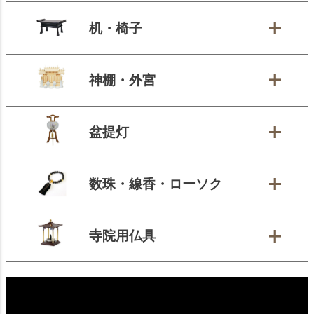
机・椅子
神棚・外宮
盆提灯
数珠・線香・ローソク
寺院用仏具