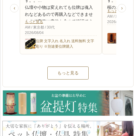
す。。
す。
仏壇や小物は変えれても位牌は魂入
桜のポイント
‹
›
もっと見る
れなどあるので再購入などできませ
置して毎日挨
AM / 東京都 / 30
んので事前に書体も含めて確認でき
す。
もっと見る
2026/08/04
AM / 東京都 / 30代
たら良いと思います。
風呂敷も箱も
唐木 モダ
2026/08/04
ただ対応の早さ、返信の早さがあっ
助かります。
入り」 4.
位牌 文字入れ 名入れ 送料無料 文字
紫檀 黒檀 
たので★一つマイナスだけにしまし
仏壇も別途購
彫り ※別途要位牌購入
優雅 名入
た。
す。
もっと見る