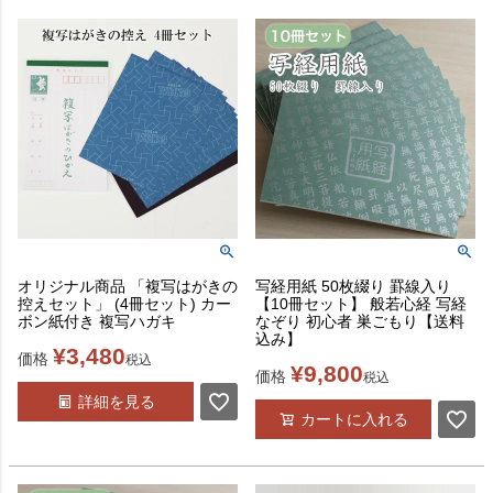
オリジナル商品 「複写はがきの
写経用紙 50枚綴り 罫線入り
控えセット」 (4冊セット) カー
【10冊セット】 般若心経 写経
ボン紙付き 複写ハガキ
なぞり 初心者 巣ごもり【送料
込み】
¥
3,480
価格
税込
¥
9,800
価格
税込
詳細を見る
カートに入れる