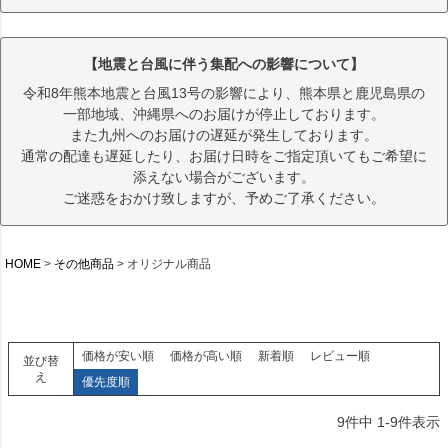
【地震と台風に伴う集配への影響について】
令和8年熊本地震と台風13号の影響により、熊本県と鹿児島県の
一部地域、沖縄県へのお届けが停止しております。
また九州へのお届けの遅延が発生しております。
通常の配達も遅延したり、お届け日時をご指定頂いてもご希望に
添えない場合がございます。
ご迷惑をおかけ致しますが、予めご了承ください。
HOME
その他商品
オリジナル商品
価格が安い順
価格が高い順
新着順
レビュー順
並び替
え
優先度順
9
件中
1
-
9
件表示