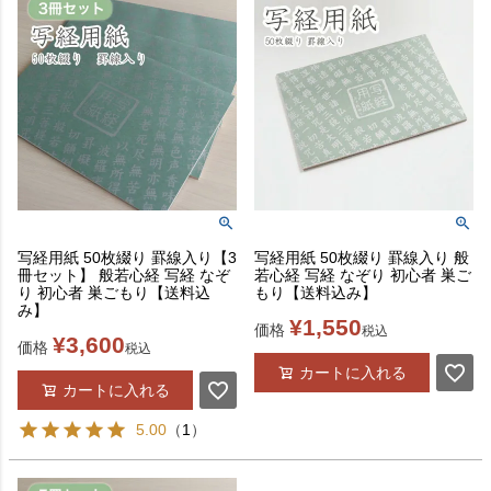
写経用紙 50枚綴り 罫線入り【3
写経用紙 50枚綴り 罫線入り 般
冊セット】 般若心経 写経 なぞ
若心経 写経 なぞり 初心者 巣ご
り 初心者 巣ごもり【送料込
もり【送料込み】
み】
¥
1,550
価格
税込
¥
3,600
価格
税込
カートに入れる
カートに入れる
5.00
（
1
）