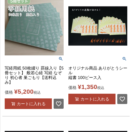
写経用紙 50枚綴り 罫線入り【5
オリジナル商品 ありがとうシー
冊セット】 般若心経 写経 なぞ
ル
り 初心者 巣ごもり【送料込
縦書 100ピース入
み】
¥
1,350
価格
税込
¥
5,200
価格
税込
カートに入れる
カートに入れる