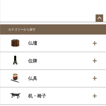
ペー
カテゴリーから探す
ジト
ップ
へ
仏壇
位牌
仏具
机・椅子