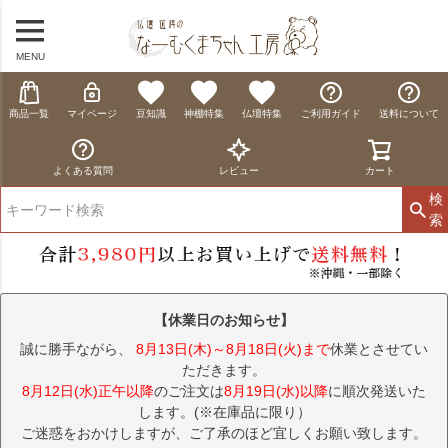
MENU
商品一覧
マイページ
豆知識
神棚特集
仏壇特集
ご利用ガイド
送料について
よくある質問
レビュー
カート
検
索
【休業日のお知らせ】
誠に勝手ながら、
8月13日(木)～8月18日(火)まで
休業とさせてい
ただきます。
8月12日(水)正午以降
のご注文は
8月19日(水)以降
に順次発送いた
します。(※在庫品に限り）
ご迷惑をおかけしますが、ご了承のほど宜しくお願い致します。