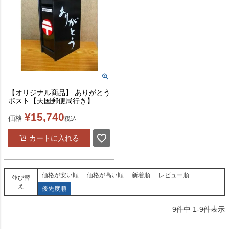
【オリジナル商品】 ありがとう
ポスト【天国郵便局行き】
¥
15,740
価格
税込
カートに入れる
価格が安い順
価格が高い順
新着順
レビュー順
並び替
え
優先度順
9
件中
1
-
9
件表示