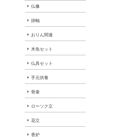
仏像
掛軸
おりん関連
木魚セット
仏具セット
手元供養
骨壷
ローソク立
花立
香炉