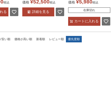
00
¥
52,500
¥
5,980
価格
価格
税込
税込
税込
ンティーク色 /家具調リ
在庫切れ
れる
詳細を見る
リア モダン
ビング 仏壇 モダン 送
カートに入れる
グ ウォール
料無料
 ナチュラル
が安い順
価格が高い順
新着順
レビュー順
優先度順