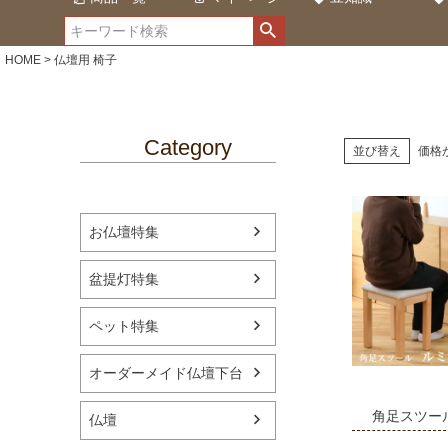
HOME
仏壇用 椅子
Category
並び替え
価格
お仏壇特集
盆提灯特集
ペット特集
オーダーメイド仏壇下台
角足スツー
仏壇
「ルミナス