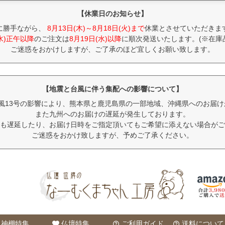
【休業日のお知らせ】
に勝手ながら、
8月13日(木)～8月18日(火)まで
休業とさせていただきま
(水)正午以降
のご注文は
8月19日(水)以降
に順次発送いたします。(※在庫
ご迷惑をおかけしますが、ご了承のほど宜しくお願い致します。
【地震と台風に伴う集配への影響について】
風13号の影響により、熊本県と鹿児島県の一部地域、沖縄県へのお届
また九州へのお届けの遅延が発生しております。
も遅延したり、お届け日時をご指定頂いてもご希望に添えない場合がご
ご迷惑をおかけ致しますが、予めご了承ください。
神棚特集
仏壇特集
ご利用ガイド
送料について