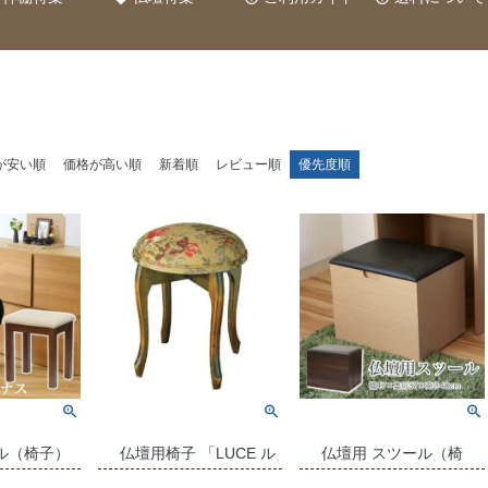
が安い順
価格が高い順
新着順
レビュー順
優先度順
ル（椅子）
仏壇用椅子 「LUCE ル
仏壇用 スツール（椅
」 高さ
ーチェ用スツール」ア
子）高さ40cm