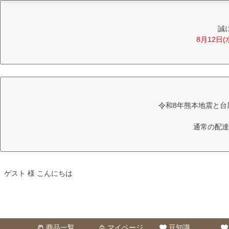
誠
8月12日
令和8年熊本地震と台
通常の配達
ゲスト 様 こんにちは
商品一覧
マイページ
豆知識