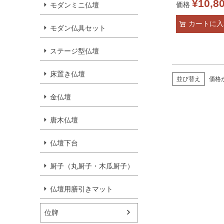
¥
10,8
価格
モダンミニ仏壇
42cm
カートに入
モダン仏具セット
仏壇 インテ
フローリン
ステージ型仏壇
ナット
床置き仏壇
並び替え
価格
金仏壇
唐木仏壇
仏壇下台
厨子（丸厨子・木瓜厨子）
仏壇用膳引きマット
位牌