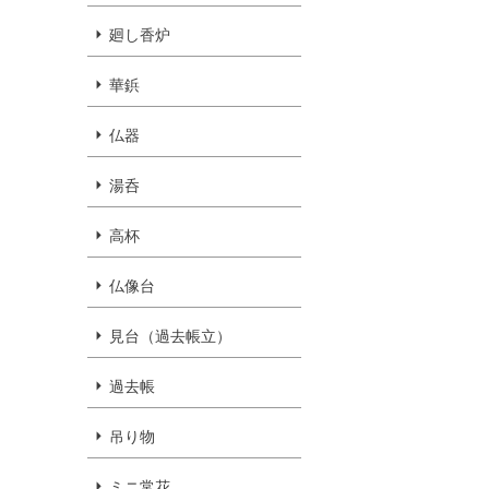
廻し香炉
華鋲
仏器
湯呑
高杯
仏像台
見台（過去帳立）
過去帳
吊り物
ミニ常花