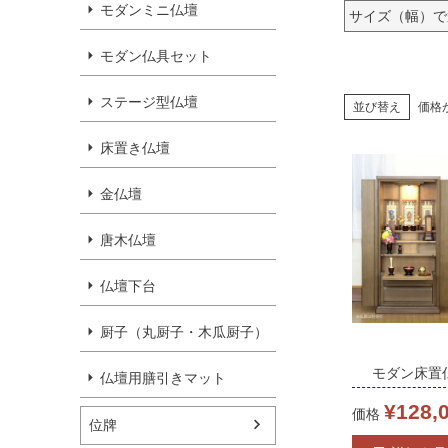
モダンミニ仏壇
サイズ（幅）で
モダン仏具セット
ステージ型仏壇
並び替え
価格
床置き仏壇
金仏壇
唐木仏壇
仏壇下台
厨子（丸厨子・木瓜厨子）
モダン床置
仏壇用膳引きマット
ズ」
¥
128,
価格
位牌
幅49×奥行4