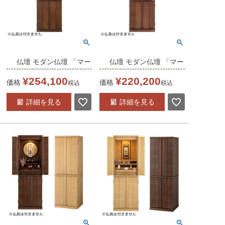
仏壇 モダン仏壇 「マー
仏壇 モダン仏壇 「マー
トン 15-43」ウォール
トン 18-40」ウォール
¥
254,100
¥
220,200
価格
価格
税込
税込
ナット 15×43号 /家具
ナット 18×40号 /家具
詳細を見る
詳細を見る
調仏壇 モダン仏壇 床置
調仏壇 モダン仏壇 床置
き仏壇台付き リビング
き仏壇台付き リビング
仏壇 上下セット モダン
仏壇 上下セット モダン
送料無料
送料無料