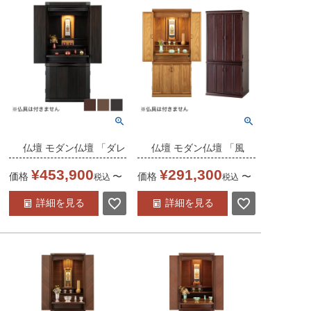
モダン 送料無料
仏壇 上下セット モダン
送料無料
仏壇 モダン仏壇 「ダレ
仏壇 モダン仏壇 「風
ト2 18-40」 18×40号
香」 18×40号 /家具調
¥
453,900
¥
291,300
価格
〜
価格
〜
税込
税込
/家具調仏壇 モダン仏壇
仏壇 モダン仏壇 床置き
詳細を見る
詳細を見る
床置き仏壇台付き リビ
仏壇台付き リビング 仏
ング 仏壇 上下セット
壇 上下セット モダン
モダン 送料無料
送料無料