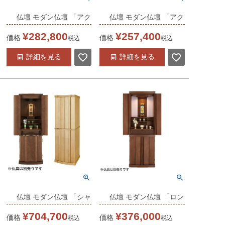
仏壇 モダン仏壇 「アク
仏壇 モダン仏壇 「アク
ト B 13-40」 13×40号 /
ト A 13-40」 13×40号 /
¥
282,800
¥
257,400
価格
価格
税込
税込
家具調仏壇 モダン仏壇
家具調仏壇 モダン仏壇
詳細を見る
詳細を見る
床置き仏壇台付き リビ
床置き仏壇台付き リビ
ング 仏壇 上下セット
ング 仏壇 上下セット
モダン 送料無料
モダン 送料無料
仏壇 モダン仏壇 「シャ
仏壇 モダン仏壇 「ロン
ポン」 15×46号 経机付
シャン3 SE 15-45」ウ
¥
704,700
¥
376,000
価格
価格
税込
税込