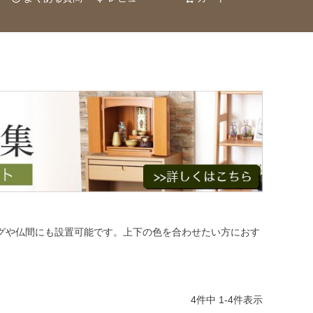
グや仏間にも設置可能です。上下の色を合わせたい方におす
4
件中
1
-
4
件表示