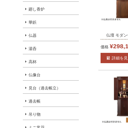
廻し香炉
華鋲
仏壇 モダン
仏器
16-40」
¥
298,
価格
湯呑
16×40号 
詳細を見
モダン仏壇
高杯
台付き リビ
仏像台
上下セット 
無料
見台（過去帳立）
過去帳
吊り物
ミニ常花