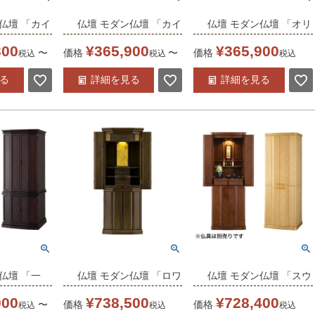
仏壇 「カイ
仏壇 モダン仏壇 「カイ
仏壇 モダン仏壇 「オリ
14×40号 /家
ン 15-43」 15×43号 /家
ビア 16-40」 16×40号 /
300
¥
365,900
¥
365,900
〜
価格
〜
価格
税込
税込
税込
ダン仏壇 床
具調仏壇 モダン仏壇 床
家具調仏壇 モダン仏壇
る
詳細を見る
詳細を見る
付き リビン
置き仏壇台付き リビン
床置き仏壇台付き リビ
下セット モ
グ 仏壇 上下セット モ
ング 仏壇 上下セット
料
ダン 送料無料
モダン 送料無料
仏壇 「一
仏壇 モダン仏壇 「ロワ
仏壇 モダン仏壇 「スウ
6号 /家具調
ールα」ホワイトオーク
ィフト SE」 17×50号
000
¥
738,500
¥
728,400
〜
価格
価格
税込
税込
税込