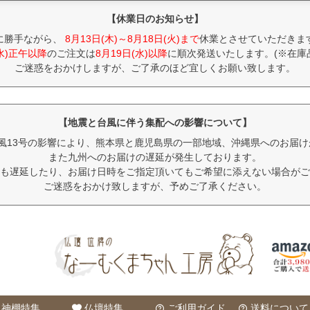
【休業日のお知らせ】
に勝手ながら、
8月13日(木)～8月18日(火)まで
休業とさせていただきま
(水)正午以降
のご注文は
8月19日(水)以降
に順次発送いたします。(※在庫
ご迷惑をおかけしますが、ご了承のほど宜しくお願い致します。
【地震と台風に伴う集配への影響について】
風13号の影響により、熊本県と鹿児島県の一部地域、沖縄県へのお届
また九州へのお届けの遅延が発生しております。
も遅延したり、お届け日時をご指定頂いてもご希望に添えない場合がご
ご迷惑をおかけ致しますが、予めご了承ください。
神棚特集
仏壇特集
ご利用ガイド
送料について