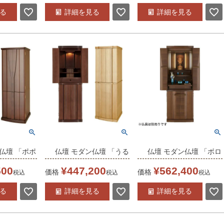
仏壇 床置き
18×50号 /家具調 床置
経机付き/家具調 床置き
る
詳細を見る
詳細を見る
リビング 仏
き仏壇台付き リビング
仏壇台付き リビング 上
ト モダン
上下セット 送料無料
下セット 送料無料
仏壇 「ポポ
仏壇 モダン仏壇 「うる
仏壇 モダン仏壇 「ボロ
5」 15×45号
ーる」 14×45号 /家具
ーネ」ウォールナット
500
¥
447,200
¥
562,400
価格
価格
税込
税込
税込
具調 床置き
調 床置き仏壇台付き リ
15×45号 経机付き/家具
る
詳細を見る
詳細を見る
リビング 上
ビング 上下セット 送料
調 床置き仏壇台付き リ
送料無料
無料
ビング 上下セット 送料