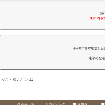
誠
8月12日
令和8年熊本地震と台
通常の配達
ゲスト 様 こんにちは
商品一覧
マイページ
豆知識