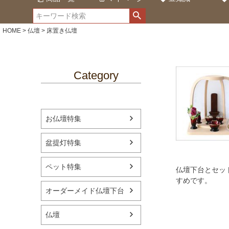
HOME
仏壇
床置き仏壇
Category
お仏壇特集
盆提灯特集
ペット特集
仏壇下台とセッ
すめです。
オーダーメイド仏壇下台
仏壇