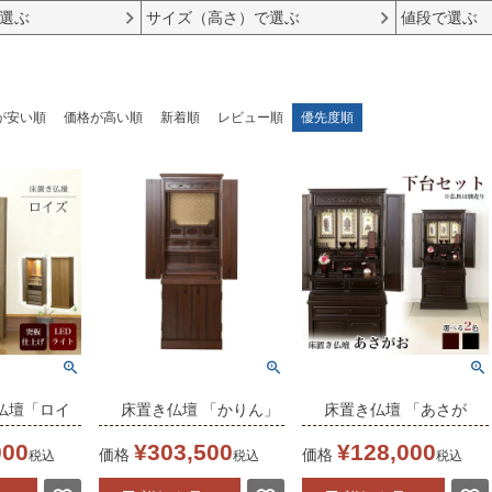
選ぶ
サイズ（高さ）で選ぶ
値段で選ぶ
が安い順
価格が高い順
新着順
レビュー順
優先度順
仏壇「ロイ
床置き仏壇 「かりん」
床置き仏壇 「あさが
オーク材 家具調 和室
お」 紫檀調 黒檀調 幅
000
¥
303,500
¥
128,000
価格
価格
税込
税込
税込
2×高さ
セット仏壇 インテリア
54cm