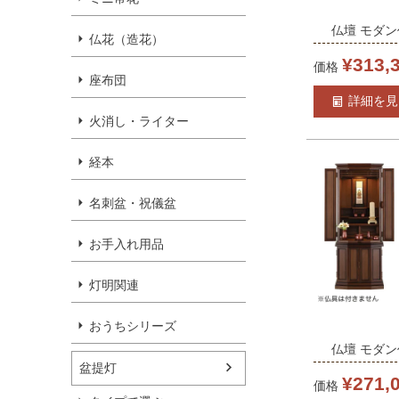
仏壇 モダン
仏花（造花）
ン 14-40」 
¥
313,
価格
座布団
具調仏壇 モ
詳細を見
置き仏壇台
火消し・ライター
グ 仏壇 上
経本
ダン 送料無
名刺盆・祝儀盆
お手入れ用品
灯明関連
おうちシリーズ
仏壇 モダン
盆提灯
花」 13×3
¥
271,
価格