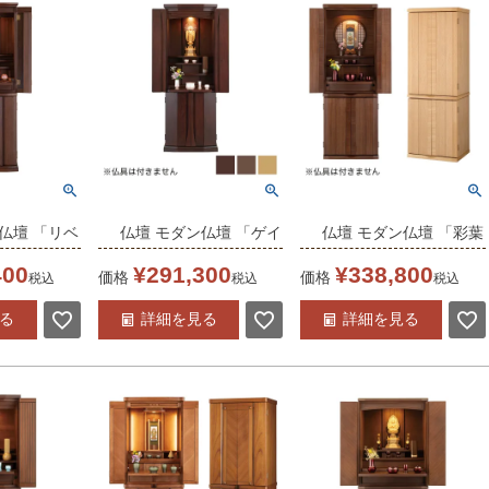
ト モダン 送料無料
仏壇 「リベ
仏壇 モダン仏壇 「ゲイ
仏壇 モダン仏壇 「彩葉
ルナット
ル2」 15×43号 /家具調
（いろは） 15-43」
400
¥
291,300
¥
338,800
価格
価格
税込
税込
税込
/家具調仏壇
仏壇 モダン仏壇 床置き
15×43号 /家具調仏壇
る
詳細を見る
詳細を見る
 床置き仏壇
仏壇台付き リビング 仏
モダン仏壇 床置き仏壇
ング 仏壇
壇 上下セット モダン
台付き リビング 仏壇
モダン 送料
送料無料
上下セット モダン 送料
無料