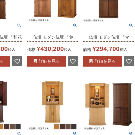
仏壇 「和花
仏壇 モダン仏壇 「鈴」
仏壇 モダン仏壇 「マー
ウォール色
16×40号 /家具調仏壇
トン 18-40」ウォール
100
¥
430,200
¥
294,700
価格
価格
税込
税込
税込
/家具調仏壇
モダン仏壇 床置き仏壇
ナット 18×40号 /家具
る
詳細を見る
詳細を見る
 床置き仏壇
台付き リビング 仏壇
調仏壇 モダン仏壇 床置
ング 仏壇
上下セット モダン 送料
き仏壇台付き リビング
モダン 送料
無料
仏壇 上下セット モダン
送料無料