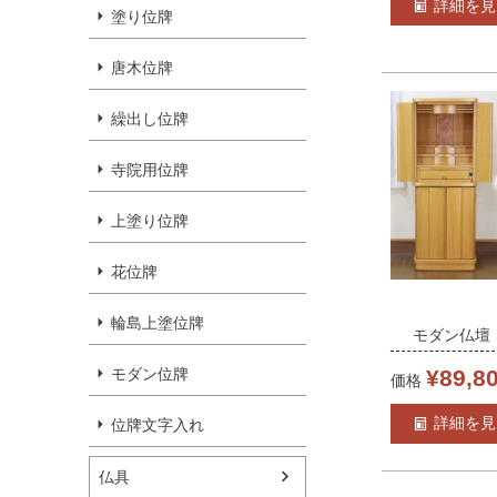
詳細を見
塗り位牌
105cm
唐木位牌
繰出し位牌
寺院用位牌
上塗り位牌
花位牌
輪島上塗位牌
モダン仏壇
LEDライト
モダン位牌
¥
89,8
価格
インテリア 
詳細を見
位牌文字入れ
ング 上下セット
料（設置便
仏具