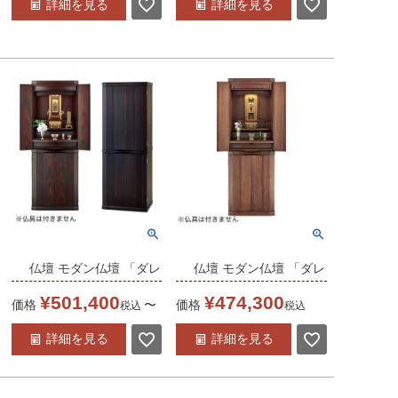
詳細を見る
詳細を見る
ン
ット フローリング リビ
ング
仏壇 モダン仏壇 「ダレ
仏壇 モダン仏壇 「ダレ
ト2 18-50」 18×50号
ト2 16-48」ウォール
¥
501,400
¥
474,300
価格
〜
価格
税込
税込
/家具調仏壇 モダン仏壇
ナット 16×48号 /家具
詳細を見る
詳細を見る
床置き仏壇台付き リビ
調仏壇 モダン仏壇 床置
ング 仏壇 上下セット
き仏壇台付き リビング