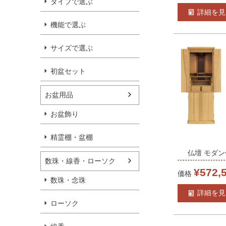
タイプで選ぶ
仏壇 モダン
詳細を見
仏壇台付き 
機能で選ぶ
壇 上下セッ
送料無料
サイズで選ぶ
初盆セット
お盆用品
お盆飾り
精霊棚・盆棚
仏壇 モダン
数珠・線香・ローソク
ロSE 15-4
¥
572,
価格
数珠・念珠
経机付き/家
詳細を見
仏壇台付き 
ローソク
下セット 