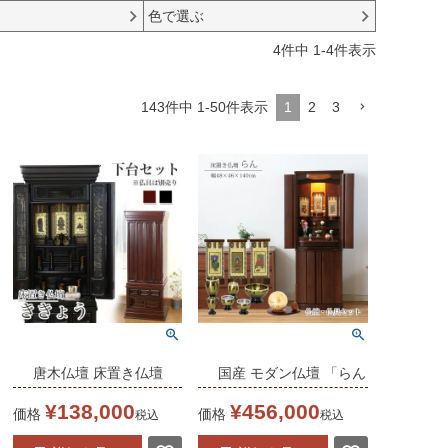
色で選ぶ
4
件中
1
-
4
件表示
143
件中
1
-
50
件表示
1
2
3
唐木仏壇 床置き仏壇
国産 モダン仏壇 「らん
「ききょう」 和室仏壇
セット」 幅48cm
¥
138,000
¥
456,000
価格
価格
税込
税込
台付き 上下セット モダ
日本製 床置 ウォールナ