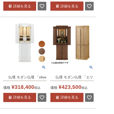
き/家具調 床置き仏壇台
ォールナット 15×45号
詳細を見る
詳細を見る
付き リビング 上下セッ
/家具調 床置き仏壇台付
ト 送料無料
き リビング 上下セット
送料無料
仏壇 モダン仏壇 「olive
仏壇 モダン仏壇 「エリ
オリーブ 14-45」
エール 2」 14×43号 経
¥
318,400
¥
423,500
価格
価格
税込
税込
14×45号 /家具調 床置
机付き/家具調 床置き仏
詳細を見る
詳細を見る
き仏壇台付き リビング
壇台付き リビング 上下
上下セット 送料無料
セット 送料無料