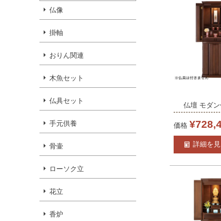
ン）モナコ
仏像
掛軸
おりん関連
木魚セット
仏具セット
仏壇 モダン
ラ」ウォー
¥
728,
手元供養
価格
15×43号 
詳細を見
骨壷
モダン仏壇
台付き リビ
ローソク立
上下セット 
花立
無料
香炉