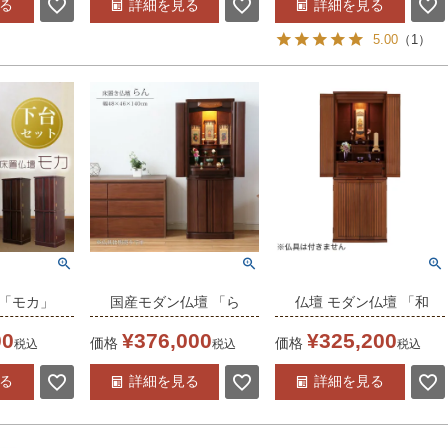
る
詳細を見る
詳細を見る
台付き リビング 上下セ
唐木 ダルマ コンパクト
5.00
（
1
）
ット モダン
和室 畳 送料無料 モダ
ン
 「モカ」
国産モダン仏壇 「ら
仏壇 モダン仏壇 「和
 家具調仏壇
ん」 幅48cm
花」ウォール色 18×50
00
¥
376,000
¥
325,200
価格
価格
税込
税込
税込
台付き リビ
日本製 床置 ウォールナ
号 /家具調仏壇 モダン
る
詳細を見る
詳細を見る
 送料無
ット フローリング リビ
仏壇 床置き仏壇台付き
オプショ
ング
リビング 仏壇 上下セッ