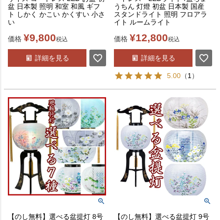
盆 日本製 照明 和室 和風 ギフ
うちん 灯燈 初盆 日本製 国産
ト しかく かこい かくすい 小さ
スタンドライト 照明 フロアラ
い
イト ルームライト
¥
9,800
¥
12,800
価格
価格
税込
税込
詳細を見る
詳細を見る
5.00
（
1
）
【のし無料】選べる盆提灯 8号
【のし無料】選べる盆提灯 9号