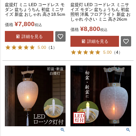
盆提灯 ミニ LED コードレス モ
盆提灯 LED コードレス ミニサ
ダン 盆ちょうちん 初盆 ミニサ
イズ モダン 盆ちょうちん 初盆
イズ 新盆 おしゃれ 高さ18.5cm
照明 洋風 フロアライト 新盆 お
しゃれ 小さい ミニ 高さ26cm
¥
7,800
価格
税込
¥
8,800
価格
税込
詳細を見る
詳細を見る
5.00
（
1
）
5.00
（
4
）