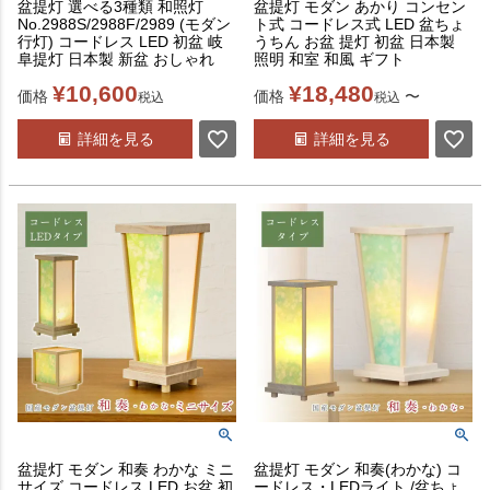
盆提灯 選べる3種類 和照灯
盆提灯 モダン あかり コンセン
No.2988S/2988F/2989 (モダン
ト式 コードレス式 LED 盆ちょ
行灯) コードレス LED 初盆 岐
うちん お盆 提灯 初盆 日本製
阜提灯 日本製 新盆 おしゃれ
照明 和室 和風 ギフト
¥
10,600
¥
18,480
価格
価格
〜
税込
税込
詳細を見る
詳細を見る
盆提灯 モダン 和奏 わかな ミニ
盆提灯 モダン 和奏(わかな) コ
サイズ コードレス LED お盆 初
ードレス・LEDライト /盆ちょ