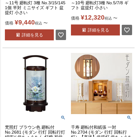
～11号 廻転灯 3種 No.3/15/145
～10号 廻転灯3種 No.5/7/8 ギ
1個 半対 ミニサイズ ギフト 盆
フト 盆提灯 小さい
提灯 小さい
¥
12,320
価格
〜
税込
¥
9,440
価格
〜
税込
詳細を見る
詳細を見る
梵照灯 ブラウン色 廻転付
千寿 廻転付和紙張 一対
No.2681 (モダン 行灯 回転行灯
No.2704 (モダン 行灯 回転行