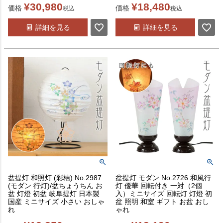
¥
30,980
¥
18,480
価格
価格
税込
税込
詳細を見る
詳細を見る
盆提灯 和照灯 (彩桔) No.2987
盆提灯 モダン No.2726 和風行
(モダン 行灯)/盆ちょうちん お
灯 優華 回転付き 一対（2個
盆 灯燈 初盆 岐阜提灯 日本製
入）ミニサイズ 回転灯 灯燈 初
国産 ミニサイズ 小さい おしゃ
盆 照明 和室 ギフト お盆 おし
れ
ゃれ