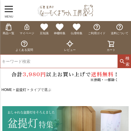
MENU
商品一覧
マイページ
豆知識
神棚特集
仏壇特集
ご利用ガイド
送料について
よくある質問
レビュー
カート
検
索
HOME
盆提灯
タイプで選ぶ