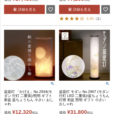
詳細を見る
詳細を見る
4.00
（
1
）
盆提灯 「かげえ」No.2934(モ
盆提灯 モダン No.2907 (モダン
ダン 行灯 二重張)/照明 ギフト
行灯 LED 二重張)/盆ちょうちん
新盆 盆ちょうちん 小さい おし
灯燈 初盆 照明 ギフト 小さい
ゃれ
おしゃれ
¥
12,320
¥
31,800
価格
価格
税込
税込