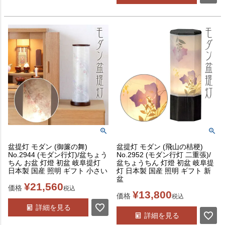
盆提灯 モダン (御簾の舞)
盆提灯 モダン (飛山の桔梗)
No.2944 (モダン行灯)/盆ちょう
No.2952 (モダン行灯 二重張)/
ちん お盆 灯燈 初盆 岐阜提灯
盆ちょうちん 灯燈 初盆 岐阜提
日本製 国産 照明 ギフト 小さい
灯 日本製 国産 照明 ギフト 新
盆
¥
21,560
価格
税込
¥
13,800
価格
税込
詳細を見る
詳細を見る