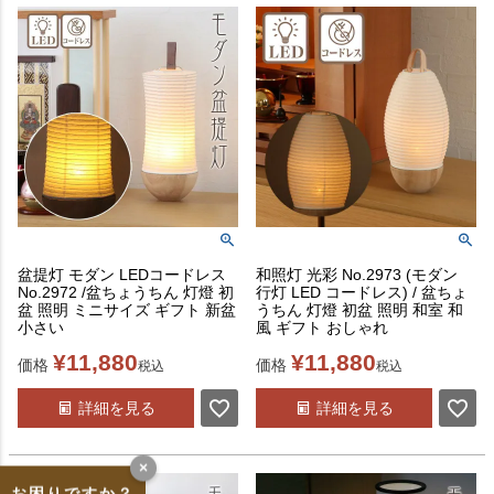
盆提灯 モダン LEDコードレス
和照灯 光彩 No.2973 (モダン
No.2972 /盆ちょうちん 灯燈 初
行灯 LED コードレス) / 盆ちょ
盆 照明 ミニサイズ ギフト 新盆
うちん 灯燈 初盆 照明 和室 和
小さい
風 ギフト おしゃれ
¥
11,880
¥
11,880
価格
価格
税込
税込
詳細を見る
詳細を見る
×
お困りですか？