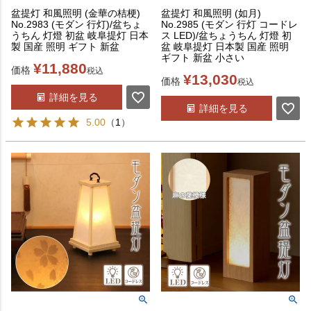
盆提灯 和風照明 (金華の桔梗)
盆提灯 和風照明 (如月)
No.2983 (モダン 行灯)/盆ちょ
No.2985 (モダン 行灯 コードレ
うちん 灯燈 初盆 岐阜提灯 日本
ス LED)/盆ちょうちん 灯燈 初
製 国産 照明 ギフト 新盆
盆 岐阜提灯 日本製 国産 照明
ギフト 新盆 小さい
¥
11,880
価格
税込
¥
13,030
価格
税込
詳細を見る
詳細を見る
5.00
（
1
）