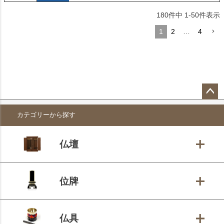
180
件中
1
-
50
件表示
1
2
…
4
ペー
カテゴリーから探す
ジト
ップ
へ
仏壇
位牌
仏具