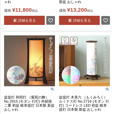
ゃれ
新盆 おしゃれ
¥
11,800
¥
13,200
価格
価格
税込
税込
詳細を見る
詳細を見る
盆提灯 和照灯 （紫苑の舞）
盆提灯 木美六 （もくみろく）
No.2915 (モダン 行灯) 外絹張
ルミナス灯 No.2716 (モダン 行
二重 初盆 岐阜提灯 日本製 新盆
灯) コードレス LED 初盆 岐阜
おしゃれ
提灯 日本製 新盆 おしゃれ