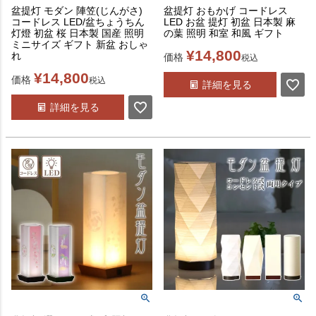
盆提灯 モダン 陣笠(じんがさ)
盆提灯 おもかげ コードレス
コードレス LED/盆ちょうちん
LED お盆 提灯 初盆 日本製 麻
灯燈 初盆 桜 日本製 国産 照明
の葉 照明 和室 和風 ギフト
ミニサイズ ギフト 新盆 おしゃ
¥
14,800
れ
価格
税込
¥
14,800
価格
税込
詳細を見る
詳細を見る