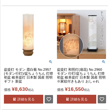
盆提灯 モダン 霞白菊 No.2957
盆提灯 和照灯(扇花) No.2960
(モダン行灯)/盆ちょうちん 灯燈
モダン 行灯/盆ちょうちん 灯燈
初盆 岐阜提灯 日本製 国産 照明
初盆 岐阜提灯 日本製 国産 照明
ギフト 新盆
※家紋付きもあり おしゃれ
¥
8,630
¥
16,550
価格
価格
税込
税込
詳細を見る
詳細を見る