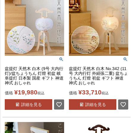
盆提灯 天然木 白木 (9号 大内行
盆提灯 天然木 白木 No.342 (11
灯)/盆ちょうちん 灯燈 初盆 岐
号 大内行灯 外絹張二重) 盆ちょ
阜提灯 日本製 国産 ギフト 神道
うちん 灯燈 初盆 ギフト 神道
神式 おしゃれ
神式 おしゃれ
¥
19,980
¥
33,710
価格
価格
税込
税込
詳細を見る
詳細を見る