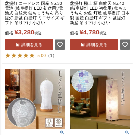
盆提灯 コードレス 国産 No.30
盆提灯 極上 柾 白紋天 No.40
電池 (岐阜提灯 LED 初盆用)/電
(岐阜提灯 LED 初盆用) 盆ちょ
池式 白紋天 盆ちょうちん 吊り
うちん お盆 灯燈 岐阜提灯 日本
提灯 新盆 白提灯 ミニサイズ ギ
製 国産 白提灯 ギフト 盆提灯
フト 吊り下げ 小さい
新盆 吊り下げ 小さい
¥
3,280
¥
4,780
価格
価格
税込
税込
詳細を見る
詳細を見る
5.00
（
1
）