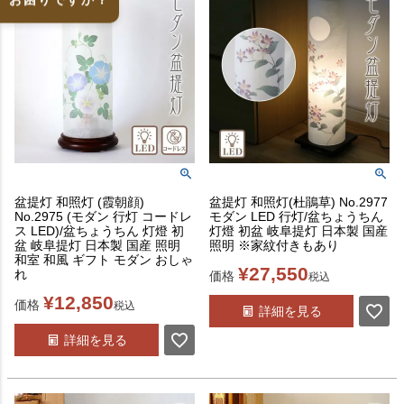
盆提灯 和照灯 (霞朝顔)
盆提灯 和照灯(杜鵑草) No.2977
No.2975 (モダン 行灯 コードレ
モダン LED 行灯/盆ちょうちん
ス LED)/盆ちょうちん 灯燈 初
灯燈 初盆 岐阜提灯 日本製 国産
盆 岐阜提灯 日本製 国産 照明
照明 ※家紋付きもあり
和室 和風 ギフト モダン おしゃ
¥
27,550
れ
価格
税込
¥
12,850
価格
税込
詳細を見る
詳細を見る