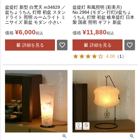
盆提灯 新型 白梵天 m34829 ／
盆提灯 和風照明 (彩美月)
盆ちょうちん 灯燈 初盆 スタン
No.2984 (モダン 行灯)/盆ちょ
ドライト 照明 ルームライト ミ
うちん 灯燈 初盆 岐阜提灯 日本
ニサイズ 新盆 モダン 小さい
製 国産 照明 ギフト 新盆
¥
6,000
¥
11,880
価格
価格
税込
税込
詳細を見る
詳細を見る
4.00
（
1
）