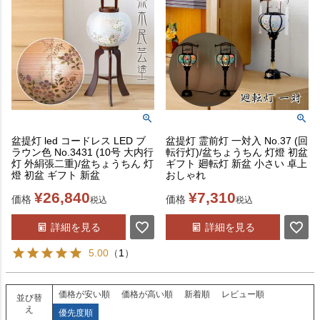
盆提灯 led コードレス LED ブ
盆提灯 霊前灯 一対入 No.37 (回
ラウン色 No.3431 (10号 大内行
転行灯)/盆ちょうちん 灯燈 初盆
灯 外絹張二重)/盆ちょうちん 灯
ギフト 廻転灯 新盆 小さい 卓上
燈 初盆 ギフト 新盆
おしゃれ
¥
26,840
¥
7,310
価格
価格
税込
税込
詳細を見る
詳細を見る
5.00
（
1
）
価格が安い順
価格が高い順
新着順
レビュー順
並び替
え
優先度順