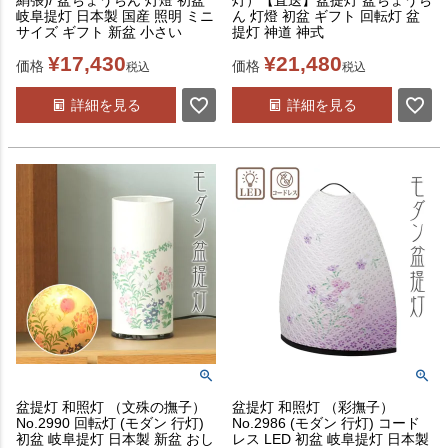
絹張)/ 盆ちょうちん 灯燈 初盆
灯）【直送】盆提灯 盆ちょうち
岐阜提灯 日本製 国産 照明 ミニ
ん 灯燈 初盆 ギフト 回転灯 盆
サイズ ギフト 新盆 小さい
提灯 神道 神式
¥
17,430
¥
21,480
価格
価格
税込
税込
詳細を見る
詳細を見る
盆提灯 和照灯 （文殊の撫子）
盆提灯 和照灯 （彩撫子）
No.2990 回転灯 (モダン 行灯)
No.2986 (モダン 行灯) コード
初盆 岐阜提灯 日本製 新盆 おし
レス LED 初盆 岐阜提灯 日本製