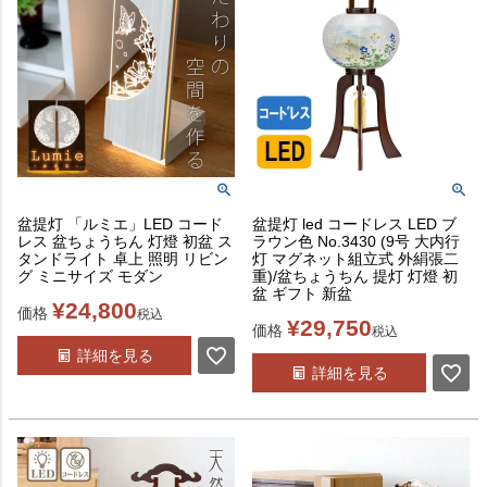
盆提灯 「ルミエ」LED コード
盆提灯 led コードレス LED ブ
レス 盆ちょうちん 灯燈 初盆 ス
ラウン色 No.3430 (9号 大内行
タンドライト 卓上 照明 リビン
灯 マグネット組立式 外絹張二
グ ミニサイズ モダン
重)/盆ちょうちん 提灯 灯燈 初
盆 ギフト 新盆
¥
24,800
価格
税込
¥
29,750
価格
税込
詳細を見る
詳細を見る