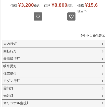
¥
3,280
¥
8,800
¥
15,600
価格
価格
価格
税込
税込
〜
税込
9
件中
1
-
9
件表示
大内行灯
回転行灯
最高級行灯
岐阜提灯
住吉提灯
モダン行灯
霊前灯
光妙灯
オリジナル盆提灯