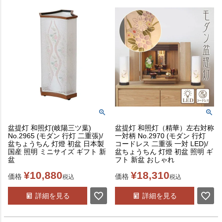
盆提灯 和照灯(岐陽三ツ葉)
盆提灯 和照灯（精華）左右対称
No.2965 (モダン 行灯 二重張)/
一対柄 No.2970 (モダン 行灯
盆ちょうちん 灯燈 初盆 日本製
コードレス 二重張 一対 LED)/
国産 照明 ミニサイズ ギフト 新
盆ちょうちん 灯燈 初盆 照明 ギ
盆
フト 新盆 おしゃれ
¥
10,880
¥
18,310
価格
価格
税込
税込
詳細を見る
詳細を見る