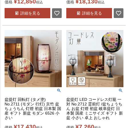
¥
12,850
¥
18,130
価格
価格
税込
税込
詳細を見る
詳細を見る
盆提灯 回転灯 (タメ塗)
盆提灯 LED コードレス灯籠 一
No.2711 (モダン 行灯) 京竹 盆
対 No.2712 霊前灯 /盆ちょうち
ちょうちん 灯燈 初盆 日本製 国
ん お盆 灯燈 初盆 岐阜提灯 日
産 ギフト 新盆 モダン 6526 小
本製 国産 ミニサイズ ギフト 新
さい
盆 小さい 卓上 おしゃれ
¥
17,430
¥
7,260
価格
価格
税込
税込