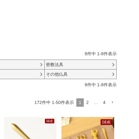
8
件中
1
-
8
件表示
密教法具
その他仏具
8
件中
1
-
8
件表示
172
件中
1
-
50
件表示
1
2
…
4