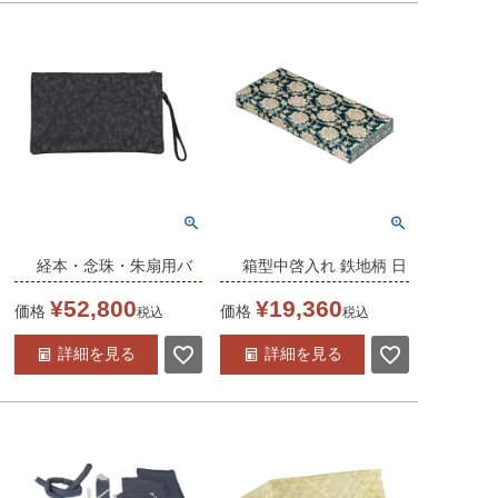
経本・念珠・朱扇用バ
箱型中啓入れ 鉄地柄 日
ッグ【京印伝】 黒 日本
本製 （5090-0021）
¥
52,800
¥
19,360
価格
価格
税込
税込
製 （5460-1201）
詳細を見る
詳細を見る