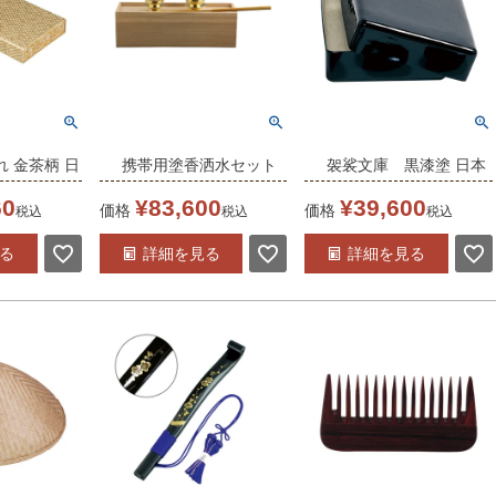
 金茶柄 日
携帯用塗香洒水セット
袈裟文庫 黒漆塗 日本
-0020）
（5361-0000）日本製
製 （5000-0101）
60
¥
83,600
¥
39,600
価格
価格
税込
税込
税込
※受注生産品
る
詳細を見る
詳細を見る