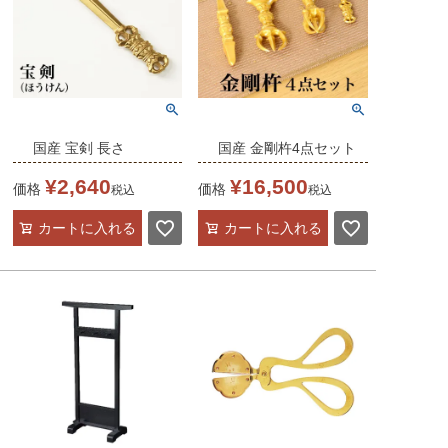
国産 宝剣 長さ
国産 金剛杵4点セット
9.2cm（合金製）
（箱入り）
¥
2,640
¥
16,500
価格
価格
税込
税込
前具 密教法具 杵形 寺
前具 密教法具 杵形 寺
カートに入れる
カートに入れる
院ギフト用 金剛杵 魔除
院ギフト用 魔除け お守
け お守り(5340-0400)
り(5340-1100)