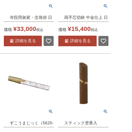
寺院用袈裟・念珠掛 日
両手芯切鋏 中金仕上 日
本製 (4513-0100)
本製 (2771-0100)
¥
33,000
¥
15,400
価格
価格
税込
税込
詳細を見る
詳細を見る
ずこうまじっく（5620-
スティック塗香入
1000） 日本製
（5620-1100）日本製