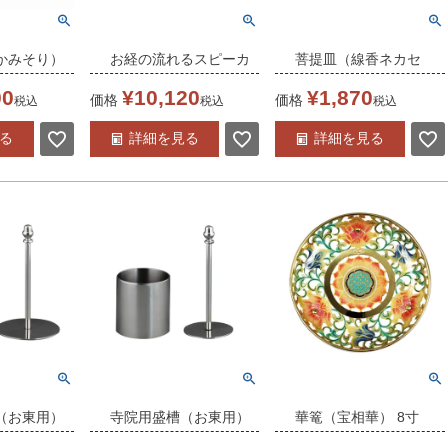
かみそり）
お経の流れるスピーカ
菩提皿（線香ネカセ
房（3色の
ー2 (4550-4002) 般若
台）（6132-5000） 日
00
¥
10,120
¥
1,870
価格
価格
税込
税込
税込
る）かみそ
心経
本製
る
詳細を見る
詳細を見る
 寺院仏具
（お東用）
寺院用盛槽（お東用）
華篭（宝相華） 8寸
23-2201）
2.5寸用（4823-2101）
（5301-8000）日本製