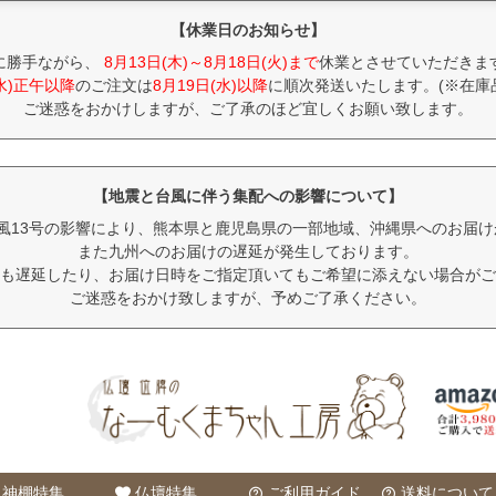
【休業日のお知らせ】
に勝手ながら、
8月13日(木)～8月18日(火)まで
休業とさせていただきま
(水)正午以降
のご注文は
8月19日(水)以降
に順次発送いたします。(※在庫
ご迷惑をおかけしますが、ご了承のほど宜しくお願い致します。
【地震と台風に伴う集配への影響について】
風13号の影響により、熊本県と鹿児島県の一部地域、沖縄県へのお届
また九州へのお届けの遅延が発生しております。
も遅延したり、お届け日時をご指定頂いてもご希望に添えない場合がご
ご迷惑をおかけ致しますが、予めご了承ください。
神棚特集
仏壇特集
ご利用ガイド
送料について