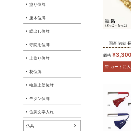
塗り位牌
唐木位牌
繰出し位牌
国産 独鈷 
寺院用位牌
9.2cm（
¥
3,30
価格
上塗り位牌
前具 密教法
カートに入
院ギフト用 
花位牌
け お守り(53
輪島上塗位牌
モダン位牌
位牌文字入れ
仏具