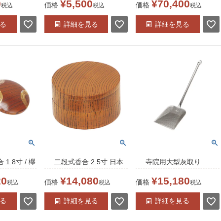
0
¥
5,500
¥
70,400
価格
価格
税込
税込
税込
日本製
※受注生産品
る
詳細を見る
詳細を見る
1.8寸 / 欅
二段式香合 2.5寸 日本
寺院用大型灰取り
 (5510-
製 (5514-0001)
（2720-6100）日本製
20
¥
14,080
¥
15,180
価格
価格
税込
税込
税込
※受注生産品
る
詳細を見る
詳細を見る