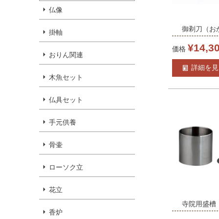
仏像
御剃刀（お
掛軸
日本製 正絹
¥
14,3
価格
おりん関連
房から選べ
詳細を見
り カミソリ
木魚セット
仏具セット
手元供養
骨壷
ローソク立
花立
寺院用盛槽
香炉
3.0寸用（48