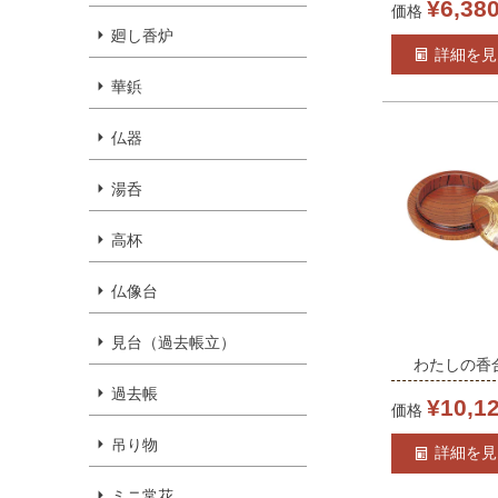
¥
6,38
価格
日本製
廻し香炉
詳細を見
華鋲
仏器
湯呑
高杯
仏像台
見台（過去帳立）
わたしの香合 
過去帳
スリ漆 日本製
¥
10,1
価格
0100)
吊り物
詳細を見
ミニ常花