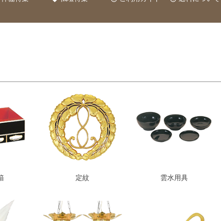
箱
定紋
雲水用具