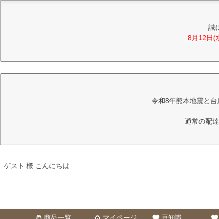
誠
8月12日
令和8年熊本地震と台
通常の配達
ゲスト 様 こんにちは
商品一覧
マイページ
豆知識