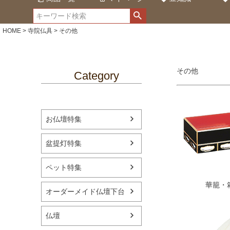
HOME
寺院仏具
その他
その他
Category
お仏壇特集
盆提灯特集
ペット特集
華籠・
オーダーメイド仏壇下台
仏壇