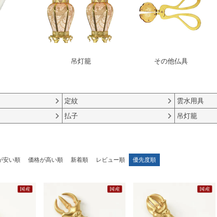
吊灯籠
その他仏具
定紋
雲水用具
払子
吊灯籠
が安い順
価格が高い順
新着順
レビュー順
優先度順