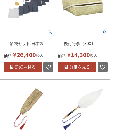
鼠袋セット 日本製
後付行李（5001-
（5000-0700）
0020）
¥
26,400
¥
14,300
価格
価格
税込
税込
詳細を見る
詳細を見る