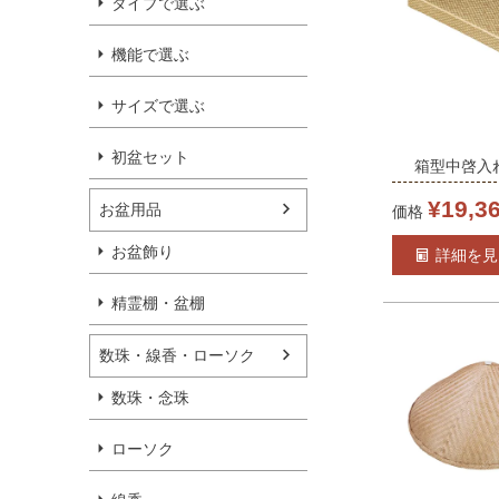
タイプで選ぶ
機能で選ぶ
サイズで選ぶ
初盆セット
箱型中啓入れ
本製 （5090
¥
19,3
お盆用品
価格
お盆飾り
詳細を見
精霊棚・盆棚
数珠・線香・ローソク
数珠・念珠
ローソク