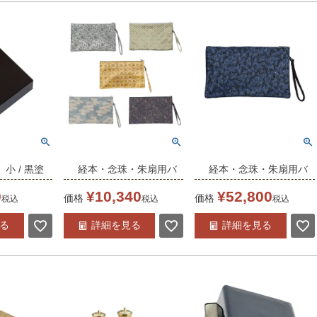
小 / 黒塗
経本・念珠・朱扇用バ
経本・念珠・朱扇用バ
110） 日本製
ッグ 日本製 (5460-
ッグ【京印伝】 紺 日本
0
¥
10,340
¥
52,800
価格
価格
税込
税込
税込
1101)
製 （5460-1202）
る
詳細を見る
詳細を見る