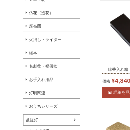
仏花（造花）
座布団
火消し・ライター
経本
名刺盆・祝儀盆
線香入れ箱 
（7055-0
¥
4,84
お手入れ用品
価格
詳細を見
灯明関連
おうちシリーズ
盆提灯