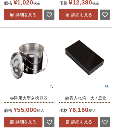
¥
1,020
¥
12,380
価格
価格
税込
税込
※受注生産品
詳細を見る
詳細を見る
寺院用大型灰捨容器
線香入れ箱 大 / 黒塗
（2720-6000）日本製
（7055-0120） 日本製
¥
55,000
¥
6,160
価格
価格
税込
税込
※受注生産品
詳細を見る
詳細を見る