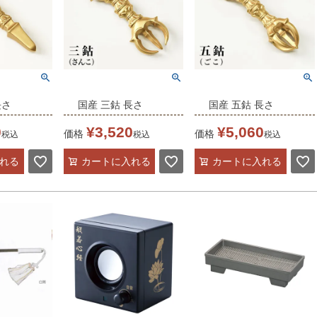
長さ
国産 三鈷 長さ
国産 五鈷 長さ
合金製）
9.2cm（合金製）
9.2cm（合金製）
0
¥
3,520
¥
5,060
価格
価格
税込
税込
税込
具 杵形 寺
前具 密教法具 杵形 寺
前具 密教法具 杵形 寺
れる
カートに入れる
カートに入れる
金剛杵 魔除
院ギフト用 金剛杵 魔除
院ギフト用 金剛杵 魔除
40-0100)
け お守り(5340-0200)
け お守り(5540-0300)