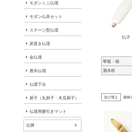
モダンミニ仏壇
モダン仏具セット
ステージ型仏壇
払子
床置き仏壇
金仏壇
華籠・箱
酒水枝
唐木仏壇
仏壇下台
並び替え
価格
厨子（丸厨子・木瓜厨子）
仏壇用膳引きマット
位牌