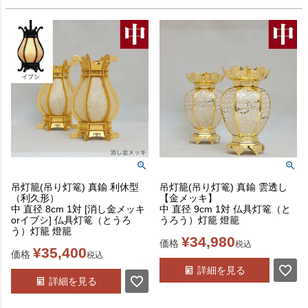
吊灯籠(吊り灯篭) 真鍮 利休型
吊灯籠(吊り灯篭) 真鍮 雲透し
（利久形）
【金メッキ】
中 直径 8cm 1対 [消し金メッキ
中 直径 9cm 1対 仏具灯篭（と
orイブシ] 仏具灯篭（とうろ
うろう）灯籠 燈籠
う）灯籠 燈籠
¥
34,980
価格
税込
¥
35,400
価格
税込
詳細を見る
詳細を見る