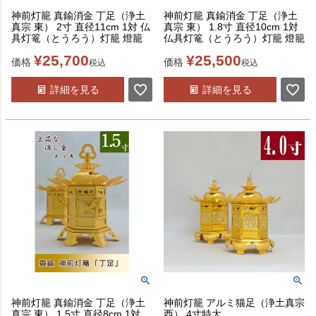
神前灯籠 真鍮消金 丁足（浄土
神前灯籠 真鍮消金 丁足（浄土
真宗 東） 2寸 直径11cm 1対 仏
真宗 東） 1.8寸 直径10cm 1対
具灯篭（とうろう）灯籠 燈籠
仏具灯篭（とうろう）灯籠 燈籠
¥
25,700
¥
25,500
価格
価格
税込
税込
詳細を見る
詳細を見る
神前灯籠 真鍮消金 丁足（浄土
神前灯籠 アルミ猫足（浄土真宗
真宗 東） 1.5寸 直径8cm 1対
西） 4寸特大