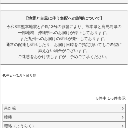
【地震と台風に伴う集配への影響について】
令和8年熊本地震と台風13号の影響により、熊本県と鹿児島県の
一部地域、沖縄県へのお届けが停止しております。
また九州へのお届けの遅延が発生しております。
通常の配達も遅延したり、お届け日時をご指定頂いてもご希望に
添えない場合がございます。
ご迷惑をおかけ致しますが、予めご了承ください。
HOME
仏具
吊り物
5
件中
1
-
5
件表示
吊灯篭
幢幡
瓔珞（ようらく）