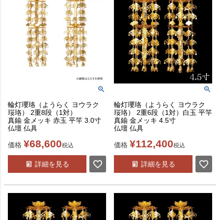
輪灯瓔珞（ようらく ヨウラク
輪灯瓔珞（ようらく ヨウラク
珱珞） 2重8段（1対）
珱珞） 2重6段（1対）白玉 平竿
真鍮 金メッキ 赤玉 平竿 3.0寸
真鍮 金メッキ 4.5寸
仏壇 仏具
仏壇 仏具
¥
68,600
¥
112,400
価格
価格
税込
税込
詳細を見る
詳細を見る