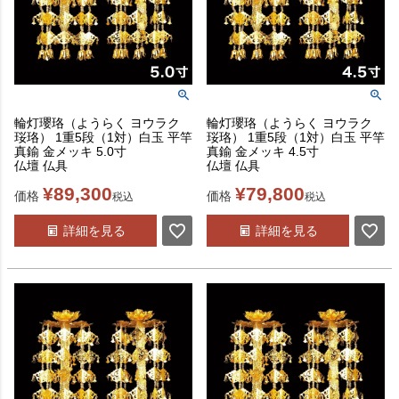
輪灯瓔珞（ようらく ヨウラク
輪灯瓔珞（ようらく ヨウラク
珱珞） 1重5段（1対）白玉 平竿
珱珞） 1重5段（1対）白玉 平竿
真鍮 金メッキ 5.0寸
真鍮 金メッキ 4.5寸
仏壇 仏具
仏壇 仏具
¥
89,300
¥
79,800
価格
価格
税込
税込
詳細を見る
詳細を見る