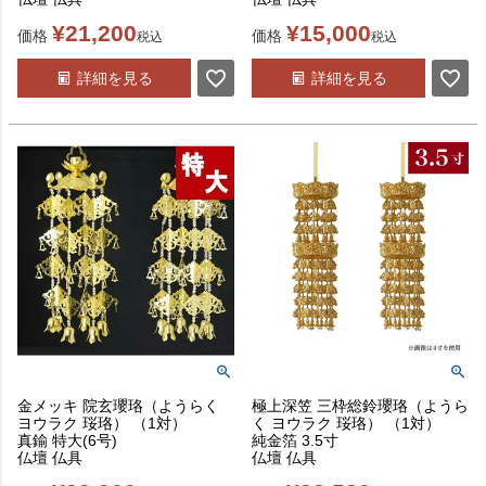
¥
21,200
¥
15,000
価格
価格
税込
税込
詳細を見る
詳細を見る
金メッキ 院玄瓔珞（ようらく
極上深笠 三枠総鈴瓔珞（ようら
ヨウラク 珱珞） （1対）
く ヨウラク 珱珞） （1対）
真鍮 特大(6号)
純金箔 3.5寸
仏壇 仏具
仏壇 仏具