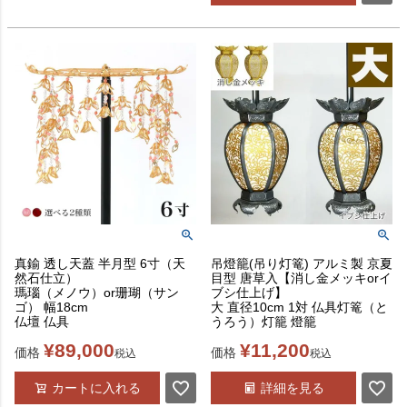
真鍮 透し天蓋 半月型 6寸（天
吊燈籠(吊り灯篭) アルミ製 京夏
然石仕立）
目型 唐草入【消し金メッキorイ
瑪瑙（メノウ）or珊瑚（サン
ブシ仕上げ】
ゴ） 幅18cm
大 直径10cm 1対 仏具灯篭（と
仏壇 仏具
うろう）灯籠 燈籠
¥
89,000
¥
11,200
価格
価格
税込
税込
カートに入れる
詳細を見る