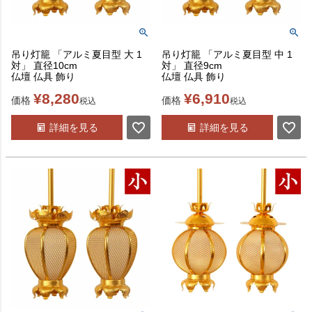
吊り灯籠 「アルミ夏目型 大 1
吊り灯籠 「アルミ夏目型 中 1
対」 直径10cm
対」 直径9cm
仏壇 仏具 飾り
仏壇 仏具 飾り
¥
8,280
¥
6,910
価格
価格
税込
税込
詳細を見る
詳細を見る