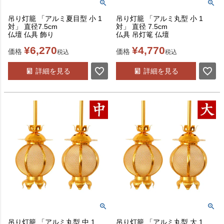
吊り灯籠 「アルミ夏目型 小 1
吊り灯籠 「アルミ丸型 小 1
対」 直径7.5cm
対」 直径 7.5cm
仏壇 仏具 飾り
仏具 吊灯篭 仏壇
¥
6,270
¥
4,770
価格
価格
税込
税込
詳細を見る
詳細を見る
吊り灯籠 「アルミ丸型 中 1
吊り灯籠 「アルミ丸型 大 1