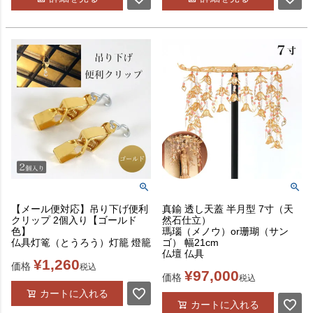
【メール便対応】吊り下げ便利
真鍮 透し天蓋 半月型 7寸（天
クリップ 2個入り【ゴールド
然石仕立）
色】
瑪瑙（メノウ）or珊瑚（サン
仏具灯篭（とうろう）灯籠 燈籠
ゴ） 幅21cm
仏壇 仏具
¥
1,260
価格
税込
¥
97,000
価格
税込
カートに入れる
カートに入れる