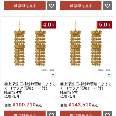
詳細を見る
詳細を見る
極上深笠 三枠総鈴瓔珞（ようら
極上深笠 三枠総鈴瓔珞（ようら
く ヨウラク 珱珞） （1対）
く ヨウラク 珱珞） （1対）
純金箔 4寸
純金箔 5寸
仏壇 仏具
仏壇 仏具
¥
100,710
¥
143,510
価格
価格
税込
税込
詳細を見る
詳細を見る