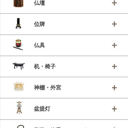
仏壇
位牌
仏具
机・椅子
神棚・外宮
盆提灯