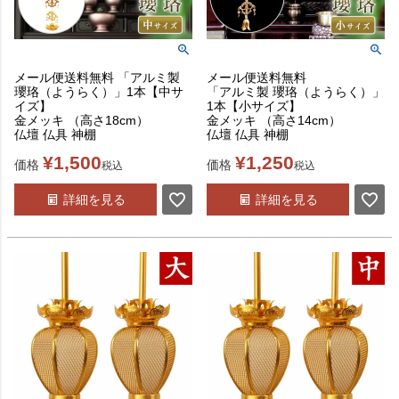
メール便送料無料 「アルミ製
メール便送料無料
瓔珞（ようらく）」1本【中サ
「アルミ製 瓔珞（ようらく）」
イズ】
1本【小サイズ】
金メッキ （高さ18cm）
金メッキ （高さ14cm）
仏壇 仏具 神棚
仏壇 仏具 神棚
¥
1,500
¥
1,250
価格
価格
税込
税込
詳細を見る
詳細を見る