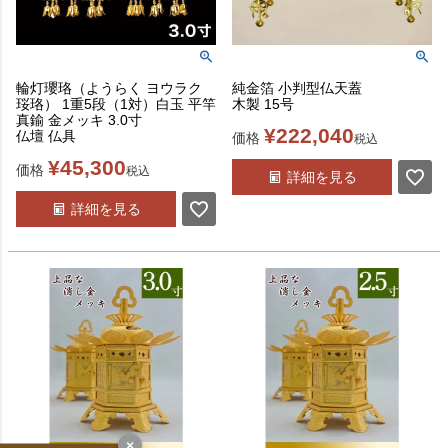
輪灯瓔珞（ようらく ヨウラク
純金箔 小判型仏天蓋
珱珞） 1重5段（1対）白玉 平竿
木製 15号
真鍮 金メッキ 3.0寸
¥
222,040
仏壇 仏具
価格
税込
¥
45,300
価格
税込
詳細を見る
詳細を見る
×