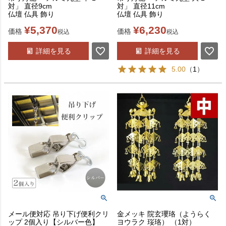
対」 直径9cm
対」 直径11cm
仏壇 仏具 飾り
仏壇 仏具 飾り
¥
5,370
¥
6,230
価格
価格
税込
税込
詳細を見る
詳細を見る
5.00
（
1
）
メール便対応 吊り下げ便利クリ
金メッキ 院玄瓔珞（ようらく
ップ 2個入り【シルバー色】
ヨウラク 珱珞） （1対）