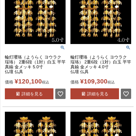
輪灯瓔珞（ようらく ヨウラク
輪灯瓔珞（ようらく ヨウラク
珱珞） 2重6段（1対）白玉 平竿
珱珞） 2重6段（1対）白玉 平竿
真鍮 金メッキ 5.0寸
真鍮 金メッキ 4.0寸
仏壇 仏具
仏壇 仏具
¥
120,100
¥
109,300
価格
価格
税込
税込
詳細を見る
詳細を見る