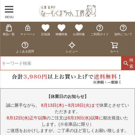
MENU
商品一覧
マイページ
豆知識
神棚特集
仏壇特集
ご利用ガイド
送料について
よくある質問
レビュー
カート
検
索
【休業日のお知らせ】
誠に勝手ながら、
8月13日(木)～8月18日(火)まで
休業とさせてい
ただきます。
8月12日(水)正午以降
のご注文は
8月19日(水)以降
に順次発送いた
します。(※在庫品に限り）
ご迷惑をおかけしますが、ご了承のほど宜しくお願い致します。