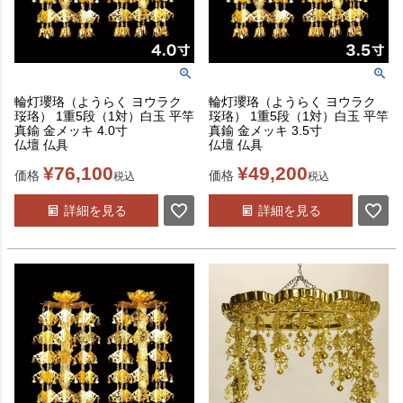
輪灯瓔珞（ようらく ヨウラク
輪灯瓔珞（ようらく ヨウラク
珱珞） 1重5段（1対）白玉 平竿
珱珞） 1重5段（1対）白玉 平竿
真鍮 金メッキ 4.0寸
真鍮 金メッキ 3.5寸
仏壇 仏具
仏壇 仏具
¥
76,100
¥
49,200
価格
価格
税込
税込
詳細を見る
詳細を見る