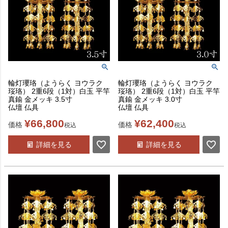
輪灯瓔珞（ようらく ヨウラク
輪灯瓔珞（ようらく ヨウラク
珱珞） 2重6段（1対）白玉 平竿
珱珞） 2重6段（1対）白玉 平竿
真鍮 金メッキ 3.5寸
真鍮 金メッキ 3.0寸
仏壇 仏具
仏壇 仏具
¥
66,800
¥
62,400
価格
価格
税込
税込
詳細を見る
詳細を見る