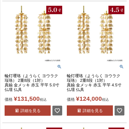
輪灯瓔珞（ようらく ヨウラク
輪灯瓔珞（ようらく ヨウラク
珱珞） 2重8段（1対）
珱珞） 2重8段（1対）
真鍮 金メッキ 赤玉 平竿 5.0寸
真鍮 金メッキ 赤玉 平竿 4.5寸
仏壇 仏具
仏壇 仏具
¥
131,500
¥
124,000
価格
価格
税込
税込
詳細を見る
詳細を見る