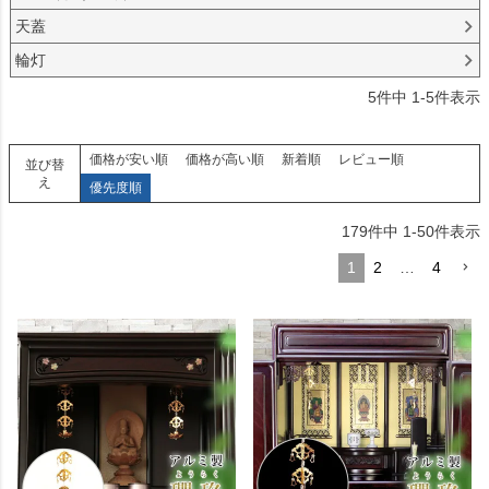
天蓋
輪灯
5
件中
1
-
5
件表示
価格が安い順
価格が高い順
新着順
レビュー順
並び替
え
優先度順
179
件中
1
-
50
件表示
1
2
…
4