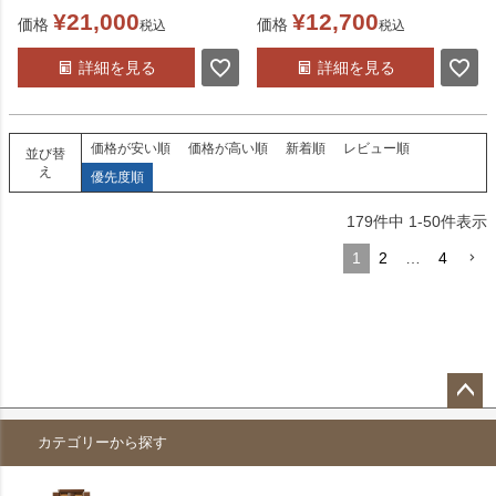
¥
21,000
¥
12,700
価格
価格
税込
税込
詳細を見る
詳細を見る
価格が安い順
価格が高い順
新着順
レビュー順
並び替
え
優先度順
179
件中
1
-
50
件表示
1
2
…
4
ペー
カテゴリーから探す
ジト
ップ
へ