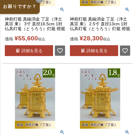
お困りですか？
神前灯籠 真鍮消金 丁足（浄土
神前灯籠 真鍮消金 丁足（浄土
真宗 東） 3寸 直径16.5cm 1対
真宗 東） 2.5寸 直径13cm 1対
仏具灯篭（とうろう）灯籠 燈籠
仏具灯篭（とうろう）灯籠 燈籠
¥
55,600
¥
28,300
価格
価格
税込
税込
詳細を見る
詳細を見る