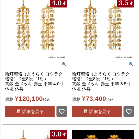
輪灯瓔珞（ようらく ヨウラク
輪灯瓔珞（ようらく ヨウラク
珱珞） 2重8段（1対）
珱珞） 2重8段（1対）
真鍮 金メッキ 赤玉 平竿 4.0寸
真鍮 金メッキ 赤玉 平竿 3.5寸
仏壇 仏具
仏壇 仏具
¥
120,100
¥
73,400
価格
価格
税込
税込
詳細を見る
詳細を見る