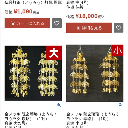
仏具灯篭（とうろう）灯籠 燈籠
真鍮 中(4号)
仏壇 仏具
¥
1,090
価格
税込
¥
18,900
価格
税込
カートに入れる
詳細を見る
金メッキ 院玄瓔珞（ようらく
金メッキ 院玄瓔珞（ようらく
ヨウラク 珱珞） （1対）
ヨウラク 珱珞） （1対）
真鍮 大(5号)
真鍮 小(3号)
仏壇 仏具
仏壇 仏具