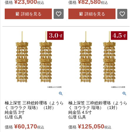
¥
23,900
¥
82,580
価格
価格
税込
税込
詳細を見る
詳細を見る
極上深笠 三枠総鈴瓔珞（ようら
極上深笠 三枠総鈴瓔珞（ようら
く ヨウラク 珱珞） （1対）
く ヨウラク 珱珞） （1対）
純金箔 3寸
純金箔 4.5寸
仏壇 仏具
仏壇 仏具
¥
60,170
¥
125,050
価格
価格
税込
税込