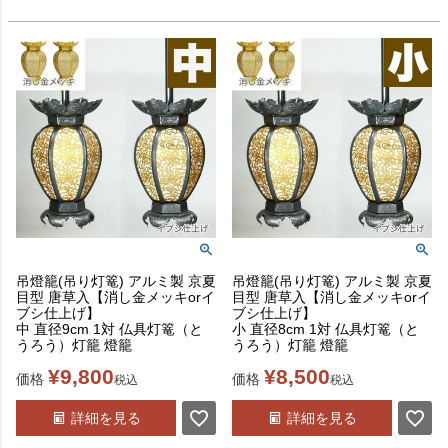
吊燈籠(吊り灯篭) アルミ製 京夏
吊燈籠(吊り灯篭) アルミ製 京夏
目型 唐草入【消し金メッキorイ
目型 唐草入【消し金メッキorイ
ブシ仕上げ】
ブシ仕上げ】
中 直径9cm 1対 仏具灯篭（と
小 直径8cm 1対 仏具灯篭（と
うろう）灯籠 燈籠
うろう）灯籠 燈籠
¥
9,800
¥
8,500
価格
価格
税込
税込
詳細を見る
詳細を見る