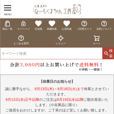
MENU
商品一覧
マイページ
豆知識
神棚特集
仏壇特集
ご利用ガイド
送料について
よくある質問
レビュー
カート
検
索
【休業日のお知らせ】
誠に勝手ながら、
8月13日(木)～8月18日(火)まで
休業とさせてい
ただきます。
8月12日(水)正午以降
のご注文は
8月19日(水)以降
に順次発送いた
します。(※在庫品に限り）
ご迷惑をおかけしますが、ご了承のほど宜しくお願い致します。