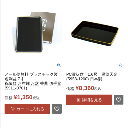
メール便無料 プラスチック製
PC賞状盆 1.6尺 黒塗天金
名刺盆 7寸
(5953-1200) 日本製
祝儀盆 お布施 お盆 香典 切手盆
¥
8,360
(5911-0701)
価格
税込
¥
1,350
価格
税込
詳細を見る
カートに入れる