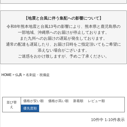
【地震と台風に伴う集配への影響について】
令和8年熊本地震と台風13号の影響により、熊本県と鹿児島県の
一部地域、沖縄県へのお届けが停止しております。
また九州へのお届けの遅延が発生しております。
通常の配達も遅延したり、お届け日時をご指定頂いてもご希望に
添えない場合がございます。
ご迷惑をおかけ致しますが、予めご了承ください。
HOME
仏具
名刺盆・祝儀盆
価格が安い順
価格が高い順
新着順
レビュー順
並び替
え
優先度順
10
件中
1
-
10
件表示