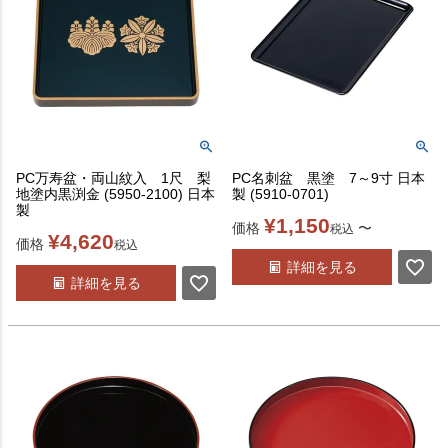
PC万寿盆・両山紋入 1尺 梨
PC名刺盆 黒塗 7～9寸 日本
地塗内黒渕金 (5950-2100) 日本
製 (5910-0701)
製
¥
1,150
価格
〜
税込
¥
4,620
価格
税込
詳細を見る
詳細を見る