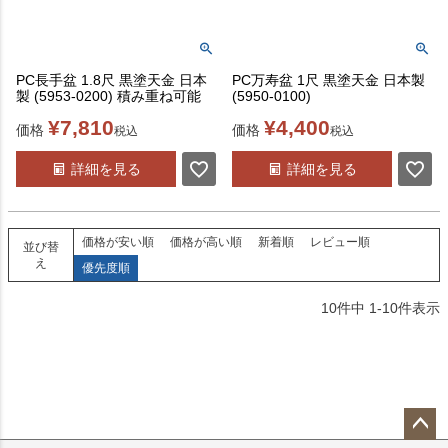
PC長手盆 1.8尺 黒塗天金 日本
PC万寿盆 1尺 黒塗天金 日本製
製 (5953-0200) 積み重ね可能
(5950-0100)
¥
7,810
¥
4,400
価格
価格
税込
税込
詳細を見る
詳細を見る
価格が安い順
価格が高い順
新着順
レビュー順
並び替
え
優先度順
10
件中
1
-
10
件表示