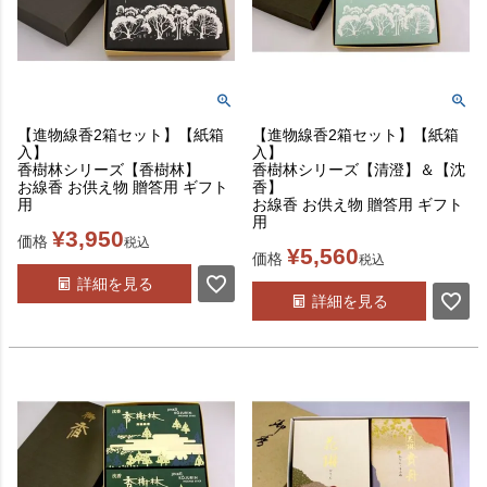
【進物線香2箱セット】【紙箱
【進物線香2箱セット】【紙箱
入】
入】
香樹林シリーズ【香樹林】
香樹林シリーズ【清澄】＆【沈
お線香 お供え物 贈答用 ギフト
香】
用
お線香 お供え物 贈答用 ギフト
用
¥
3,950
価格
税込
¥
5,560
価格
税込
詳細を見る
詳細を見る