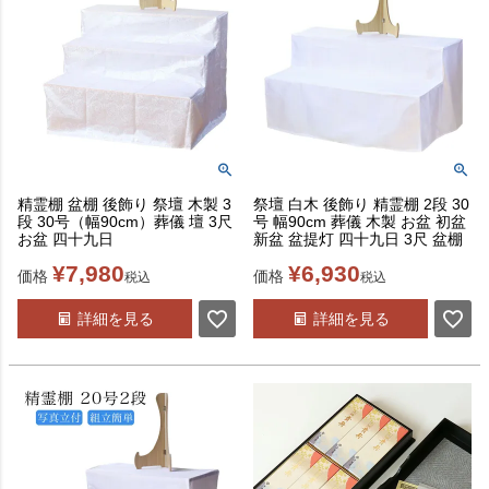
精霊棚 盆棚 後飾り 祭壇 木製 3
祭壇 白木 後飾り 精霊棚 2段 30
段 30号（幅90cm）葬儀 壇 3尺
号 幅90cm 葬儀 木製 お盆 初盆
お盆 四十九日
新盆 盆提灯 四十九日 3尺 盆棚
¥
7,980
¥
6,930
価格
価格
税込
税込
詳細を見る
詳細を見る