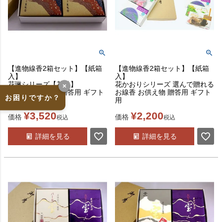
【進物線香2箱セット】【紙箱
【進物線香2箱セット】【紙箱
入】
入】
花琳シリーズ【花琳】
花かおりシリーズ 選んで贈れる
×
お線香 お供え物 贈答用 ギフト
お線香 お供え物 贈答用 ギフト
お困りですか？
用
用
¥
3,520
¥
2,200
価格
価格
税込
税込
詳細を見る
詳細を見る