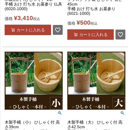
手桶 おけ 打ち水 お墓参り 仏具
45cm
(6020-1000)
手桶 おけ 打ち水 お墓参り
(6021-1000)
¥
3,410
価格
税込
¥
500
価格
税込
カートに入れる
カートに入れる
木製手桶（小） ひしゃく付 高
木製手桶（大） ひしゃく付 高
さ39cm
さ42.5cm