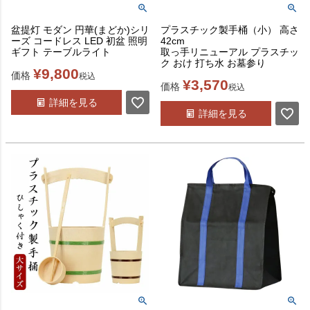
盆提灯 モダン 円華(まどか)シリ
プラスチック製手桶（小） 高さ
ーズ コードレス LED 初盆 照明
42cm
ギフト テーブルライト
取っ手リニューアル プラスチッ
ク おけ 打ち水 お墓参り
¥
9,800
価格
税込
¥
3,570
価格
税込
詳細を見る
詳細を見る