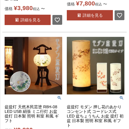
¥
7,800
価格
〜
税込
¥
3,980
価格
〜
税込
詳細を見る
詳細を見る
盆提灯 天然木民芸塗 R8H-08
盆提灯 モダン 押し花のあかり
LED USB 絹張 ミニ行灯 お盆
コンセント式 コードレス式
提灯 日本製 照明 和室 和風 ギ
LED 盆ちょうちん お盆 提灯 初
フト
盆 日本製 照明 和室 和風 ギフ
ト