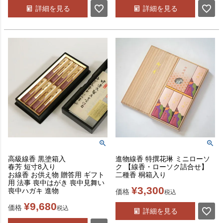
詳細を見る
詳細を見る
高級線香 黒塗箱入
進物線香 特撰花琳 ミニローソ
春芳 短寸8入り
ク 【線香・ローソク詰合せ】
お線香 お供え物 贈答用 ギフト
二種香 桐箱入り
用 法事 喪中はがき 喪中見舞い
¥
3,300
喪中ハガキ 進物
価格
税込
¥
9,680
価格
税込
詳細を見る