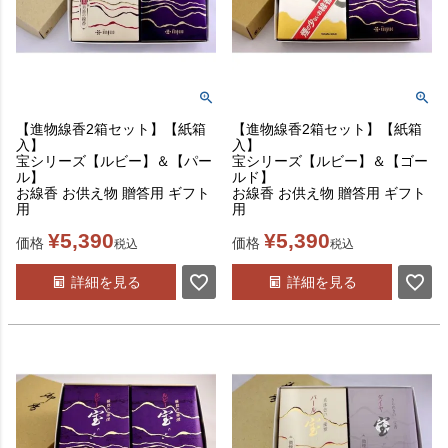
【進物線香2箱セット】【紙箱
【進物線香2箱セット】【紙箱
入】
入】
宝シリーズ【ルビー】＆【パー
宝シリーズ【ルビー】＆【ゴー
ル】
ルド】
お線香 お供え物 贈答用 ギフト
お線香 お供え物 贈答用 ギフト
用
用
¥
5,390
¥
5,390
価格
価格
税込
税込
詳細を見る
詳細を見る