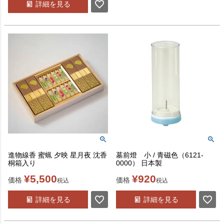
詳細を見る
進物線香 蜜蝋 夕映 星月夜 沈香
墓前燈 小 / 青磁色（6121-
桐箱入り
0000） 日本製
¥
5,500
¥
920
価格
価格
税込
税込
詳細を見る
詳細を見る