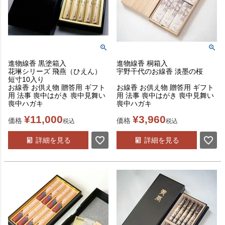
進物線香 黒塗箱入
進物線香 桐箱入
花琳シリーズ 飛燕（ひえん）
宇野千代のお線香 淡墨の桜
短寸10入り
お線香 お供え物 贈答用 ギフト
お線香 お供え物 贈答用 ギフト
用 法事 喪中はがき 喪中見舞い
用 法事 喪中はがき 喪中見舞い
喪中ハガキ
喪中ハガキ
¥
11,000
¥
3,960
価格
価格
税込
税込
詳細を見る
詳細を見る