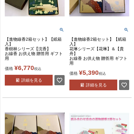
【進物線香2箱セット】【紙箱
【進物線香2箱セット】【紙箱
入】
入】
香樹林シリーズ【沈香】
花琳シリーズ【花琳】＆【貴
お線香 お供え物 贈答用 ギフト
舟】
用
お線香 お供え物 贈答用 ギフト
用
¥
6,770
価格
税込
¥
5,390
価格
税込
詳細を見る
詳細を見る