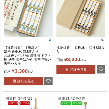
【進物線香】【紙箱入】
進物線香 「香樹林」 短寸8箱入
清澄 香樹林 短8箱入り
り
お線香 お供え物 贈答用 ギフト
¥
3,300
用 法事 喪中はがき 喪中見舞い
価格
税込
喪中ハガキ
詳細を見る
¥
3,300
価格
税込
詳細を見る