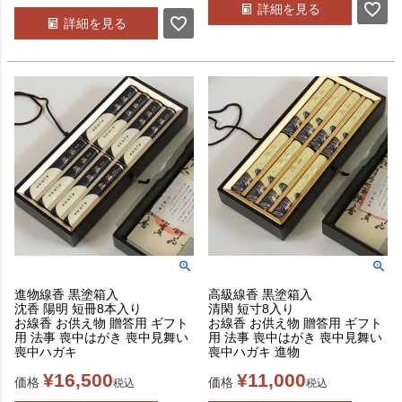
詳細を見る
詳細を見る
進物線香 黒塗箱入
高級線香 黒塗箱入
沈香 陽明 短冊8本入り
清閑 短寸8入り
お線香 お供え物 贈答用 ギフト
お線香 お供え物 贈答用 ギフト
用 法事 喪中はがき 喪中見舞い
用 法事 喪中はがき 喪中見舞い
喪中ハガキ
喪中ハガキ 進物
¥
16,500
¥
11,000
価格
価格
税込
税込