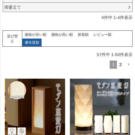
塔婆立て
4
件中
1
-
4
件表示
価格が安い順
価格が高い順
新着順
レビュー順
並び替
え
優先度順
57
件中
1
-
50
件表示
1
2