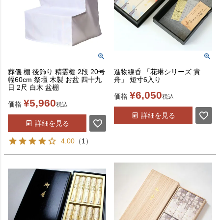
葬儀 棚 後飾り 精霊棚 2段 20号
進物線香 「花琳シリーズ 貴
幅60cm 祭壇 木製 お盆 四十九
舟」 短寸6入り
日 2尺 白木 盆棚
¥
6,050
価格
税込
¥
5,960
価格
税込
詳細を見る
詳細を見る
4.00
（
1
）