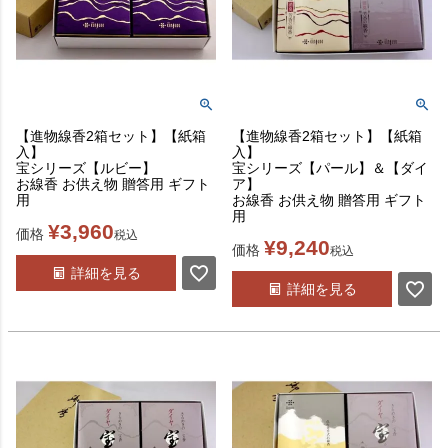
【進物線香2箱セット】【紙箱
【進物線香2箱セット】【紙箱
入】
入】
宝シリーズ【ルビー】
宝シリーズ【パール】＆【ダイ
お線香 お供え物 贈答用 ギフト
ア】
用
お線香 お供え物 贈答用 ギフト
用
¥
3,960
価格
税込
¥
9,240
価格
税込
詳細を見る
詳細を見る