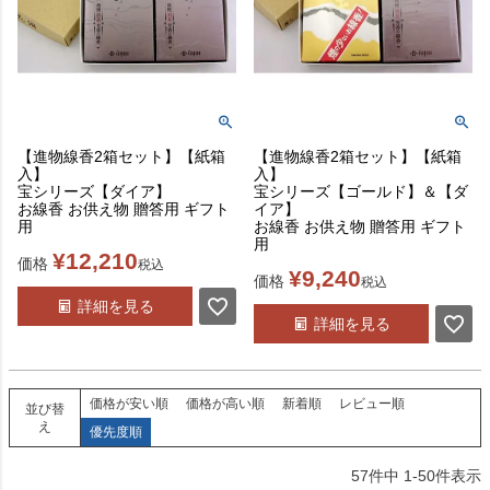
【進物線香2箱セット】【紙箱
【進物線香2箱セット】【紙箱
入】
入】
宝シリーズ【ダイア】
宝シリーズ【ゴールド】＆【ダ
お線香 お供え物 贈答用 ギフト
イア】
用
お線香 お供え物 贈答用 ギフト
用
¥
12,210
価格
税込
¥
9,240
価格
税込
詳細を見る
詳細を見る
価格が安い順
価格が高い順
新着順
レビュー順
並び替
え
優先度順
57
件中
1
-
50
件表示