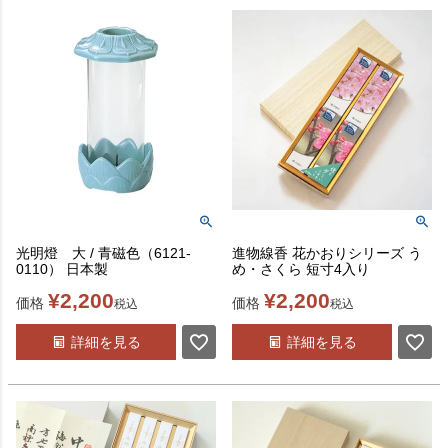
光明燈 大 / 青磁色（6121-
進物線香 花かおりシリーズ う
0110） 日本製
め・さくら 短寸4入り
¥
2,200
¥
2,200
価格
価格
税込
税込
詳細を見る
詳細を見る