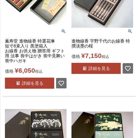
薫寿堂 進物線香 特選花琳
進物線香 宇野千代のお線香 特
短寸8束入り 黒塗箱入
撰淡墨の桜
お線香 お供え物 贈答用 ギフト
¥
7,150
用 法事 喪中はがき 喪中見舞い
価格
税込
喪中ハガキ
詳細を見る
¥
6,050
価格
税込
詳細を見る