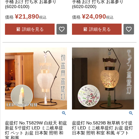
手桶 おけ 打ち水 お墓参り
手桶 おけ 打ち水 お墓参り
(6020-0100)
(6020-0200)
¥
21,890
¥
24,090
価格
価格
税込
税込
詳細を見る
詳細を見る
盆提灯 No.T5829W 白紋天 初盆
盆提灯 No.5829B 秋草柄 5寸提
新盆 5寸提灯 LED ミニ岐阜提
灯 LED ミニ岐阜提灯 お盆 提灯
灯 ペット お盆 日本製 照明 和
日本製 照明 和室 和風 ギフト
室 和風