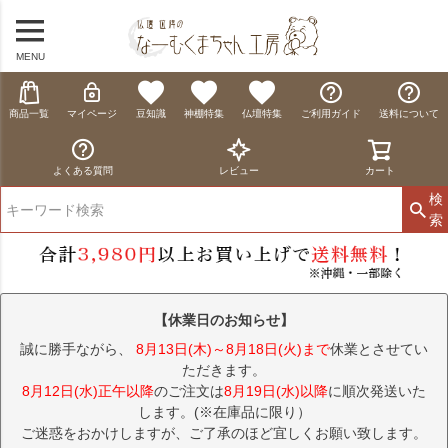
MENU
商品一覧
マイページ
豆知識
神棚特集
仏壇特集
ご利用ガイド
送料について
よくある質問
レビュー
カート
検
索
【休業日のお知らせ】
誠に勝手ながら、
8月13日(木)～8月18日(火)まで
休業とさせてい
ただきます。
8月12日(水)正午以降
のご注文は
8月19日(水)以降
に順次発送いた
します。(※在庫品に限り）
ご迷惑をおかけしますが、ご了承のほど宜しくお願い致します。