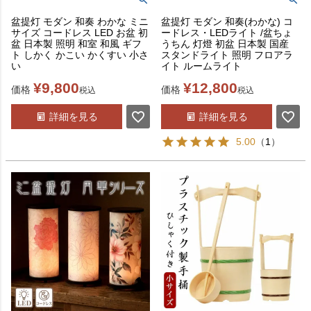
盆提灯 モダン 和奏 わかな ミニ
盆提灯 モダン 和奏(わかな) コ
サイズ コードレス LED お盆 初
ードレス・LEDライト /盆ちょ
盆 日本製 照明 和室 和風 ギフ
うちん 灯燈 初盆 日本製 国産
ト しかく かこい かくすい 小さ
スタンドライト 照明 フロアラ
い
イト ルームライト
¥
9,800
¥
12,800
価格
価格
税込
税込
詳細を見る
詳細を見る
5.00
（
1
）