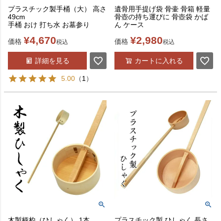
プラスチック製手桶（大） 高さ
遺骨用手提げ袋 骨壷 骨箱 軽量
49cm
骨壺の持ち運びに 骨壺袋 かば
手桶 おけ 打ち水 お墓参り
ん ケース
¥
4,670
¥
2,980
価格
価格
税込
税込
詳細を見る
カートに入れる
5.00
（
1
）
木製柄杓（ひしゃく） 1本
プラスチック製 ひしゃく 長さ