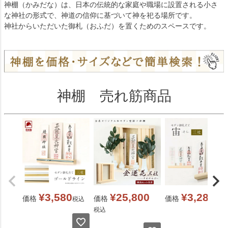
神棚（かみだな）は、日本の伝統的な家庭や職場に設置される小さ
な神社の形式で、神道の信仰に基づいて神を祀る場所です。
神社からいただいた御札（おふだ）を置くためのスペースです。
神棚 売れ筋商品
¥
3,580
¥
25,800
¥
3,280
価格
価格
価格
税込
税込
税込