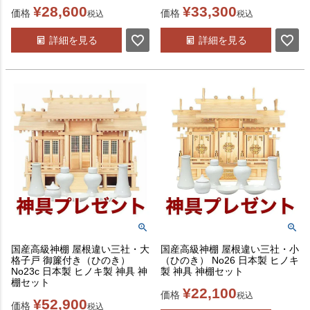
¥
28,600
¥
33,300
価格
価格
税込
税込
詳細を見る
詳細を見る
国産高級神棚 屋根違い三社・大
国産高級神棚 屋根違い三社・小
格子戸 御簾付き（ひのき）
（ひのき） No26 日本製 ヒノキ
No23c 日本製 ヒノキ製 神具 神
製 神具 神棚セット
棚セット
¥
22,100
価格
税込
¥
52,900
価格
税込