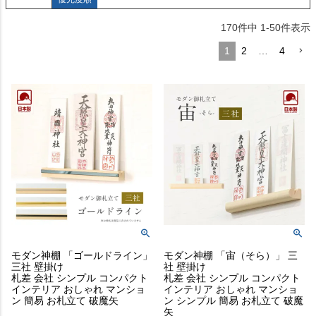
170
件中
1
-
50
件表示
1
2
…
4
モダン神棚 「ゴールドライン」
モダン神棚 「宙（そら）」 三
三社 壁掛け
社 壁掛け
札差 会社 シンプル コンパクト
札差 会社 シンプル コンパクト
インテリア おしゃれ マンショ
インテリア おしゃれ マンショ
ン 簡易 お札立て 破魔矢
ン シンプル 簡易 お札立て 破魔
矢