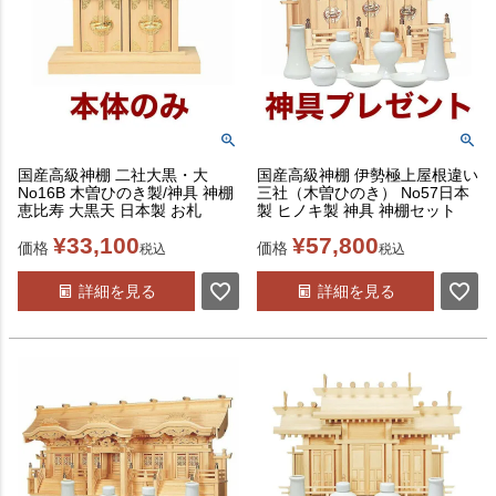
国産高級神棚 二社大黒・大
国産高級神棚 伊勢極上屋根違い
No16B 木曽ひのき製/神具 神棚
三社（木曽ひのき） No57日本
恵比寿 大黒天 日本製 お札
製 ヒノキ製 神具 神棚セット
¥
33,100
¥
57,800
価格
価格
税込
税込
詳細を見る
詳細を見る