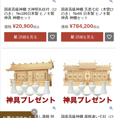
国産高級神棚 大神明丸柱付（ひ
国産高級神棚 天恵七社（木曽ひ
のき） No186日本製 ヒノキ製
のき） No66 日本製 ヒノキ製
神具 神棚セット
神具 神棚セット
¥
20,900
¥
784,200
価格
価格
税込
税込
詳細を見る
詳細を見る
×
国産高級神棚 富士通し屋根 特
国産高級神棚 屋根違い七社（ひ
お困りですか？