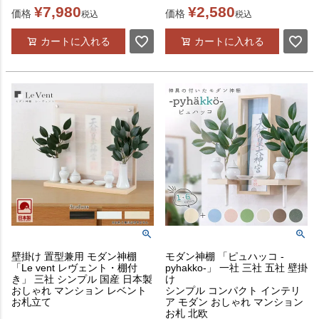
¥
7,980
¥
2,580
価格
価格
税込
税込
カートに入れる
カートに入れる
壁掛け 置型兼用 モダン神棚
モダン神棚 「ピュハッコ -
「Le vent レヴェント・棚付
pyhakko-」 一社 三社 五社 壁掛
き」 三社 シンプル 国産 日本製
け
おしゃれ マンション レベント
シンプル コンパクト インテリ
お札立て
ア モダン おしゃれ マンション
お札 北欧