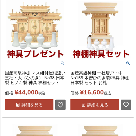
国産高級神棚 マス組付屋根違い
国産高級神棚 一社唐戸・中
三社・大（ひのき） No38 日本
No155 木曽ひのき製/神具 神棚
製 ヒノキ製 神具 神棚セット
日本製 セット お札
¥
44,000
¥
16,600
価格
価格
税込
税込
詳細を見る
詳細を見る