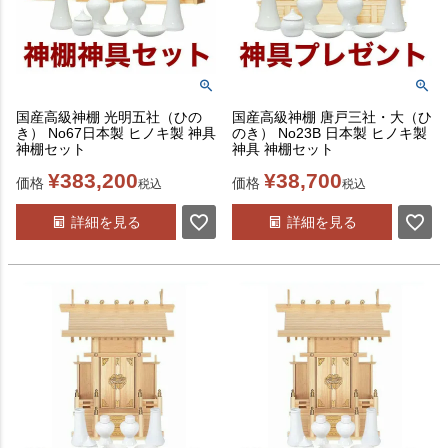
国産高級神棚 光明五社（ひの
国産高級神棚 唐戸三社・大（ひ
き） No67日本製 ヒノキ製 神具
のき） No23B 日本製 ヒノキ製
神棚セット
神具 神棚セット
¥
383,200
¥
38,700
価格
価格
税込
税込
詳細を見る
詳細を見る