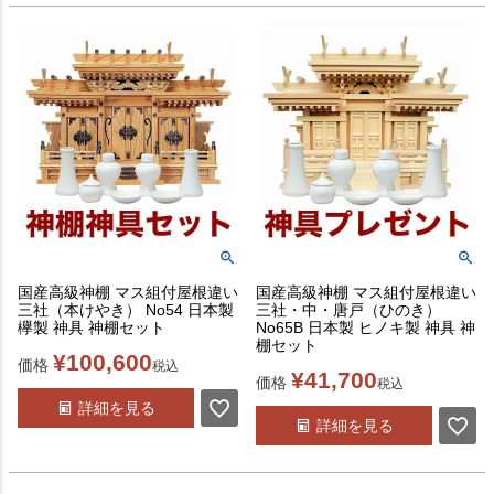
国産高級神棚 マス組付屋根違い
国産高級神棚 マス組付屋根違い
三社（本けやき） No54 日本製
三社・中・唐戸（ひのき）
欅製 神具 神棚セット
No65B 日本製 ヒノキ製 神具 神
棚セット
¥
100,600
価格
税込
¥
41,700
価格
税込
詳細を見る
詳細を見る