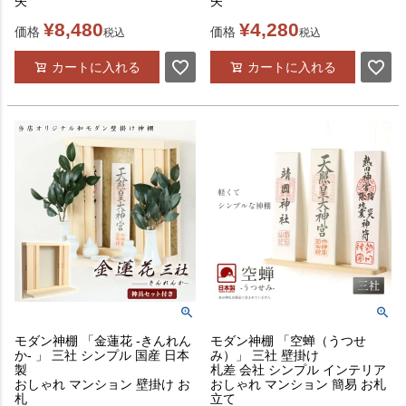
矢
矢
¥
8,480
¥
4,280
価格
価格
税込
税込
カートに入れる
カートに入れる
モダン神棚 「金蓮花 -きんれん
モダン神棚 「空蝉（うつせ
か- 」 三社 シンプル 国産 日本
み）」 三社 壁掛け
製
札差 会社 シンプル インテリア
おしゃれ マンション 壁掛け お
おしゃれ マンション 簡易 お札
札
立て