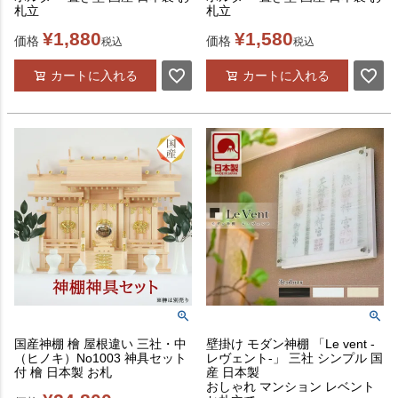
札立
札立
¥
1,880
¥
1,580
価格
価格
税込
税込
カートに入れる
カートに入れる
国産神棚 檜 屋根違い 三社・中
壁掛け モダン神棚 「Le vent -
（ヒノキ）No1003 神具セット
レヴェント-」 三社 シンプル 国
付 檜 日本製 お札
産 日本製
おしゃれ マンション レベント