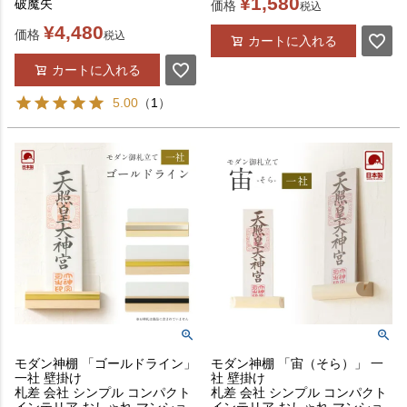
¥
1,580
破魔矢
価格
税込
¥
4,480
価格
税込
カートに入れる
カートに入れる
5.00
（
1
）
モダン神棚 「ゴールドライン」
モダン神棚 「宙（そら）」 一
一社 壁掛け
社 壁掛け
札差 会社 シンプル コンパクト
札差 会社 シンプル コンパクト