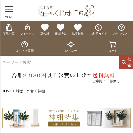
MENU
商品一覧
マイページ
豆知識
神棚特集
仏壇特集
ご利用ガイド
送料について
よくある質問
レビュー
カート
検
索
HOME
神棚・外宮
神棚