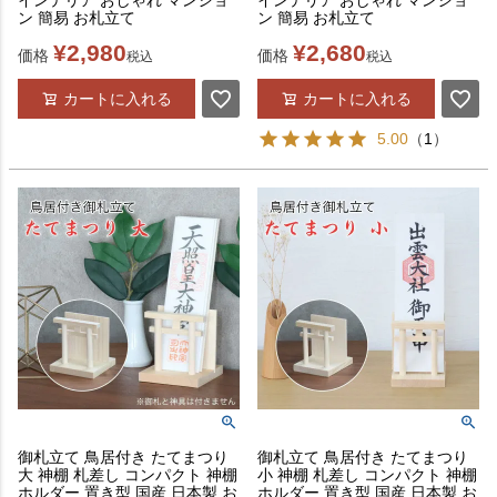
インテリア おしゃれ マンショ
インテリア おしゃれ マンショ
ン 簡易 お札立て
ン 簡易 お札立て
¥
2,980
¥
2,680
価格
価格
税込
税込
カートに入れる
カートに入れる
5.00
（
1
）
御札立て 鳥居付き たてまつり
御札立て 鳥居付き たてまつり
大 神棚 札差し コンパクト 神棚
小 神棚 札差し コンパクト 神棚
ホルダー 置き型 国産 日本製 お
ホルダー 置き型 国産 日本製 お