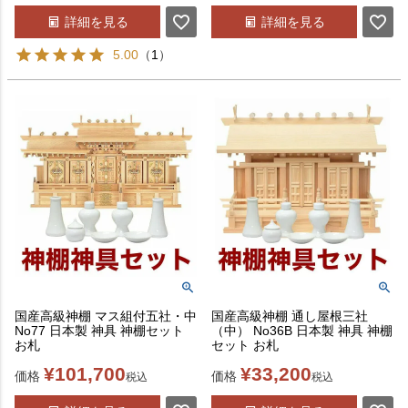
詳細を見る
詳細を見る
5.00
（
1
）
国産高級神棚 マス組付五社・中
国産高級神棚 通し屋根三社
No77 日本製 神具 神棚セット
（中） No36B 日本製 神具 神棚
お札
セット お札
¥
101,700
¥
33,200
価格
価格
税込
税込