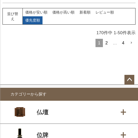
価格が安い順
価格が高い順
新着順
レビュー順
並び替
え
優先度順
170
件中
1
-
50
件表示
1
2
…
4
ペー
カテゴリーから探す
ジト
ップ
へ
仏壇
位牌