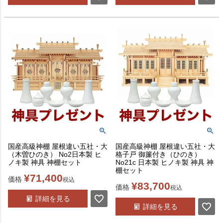
国産高級神棚 屋根違い五社・大
国産高級神棚 屋根違い五社・大
（木曽ひのき） No2日本製 ヒ
格子戸 御簾付き（ひのき）
ノキ製 神具 神棚セット
No21c 日本製 ヒノキ製 神具 神
棚セット
¥
71,400
価格
税込
¥
83,700
価格
税込
詳細を見る
詳細を見る