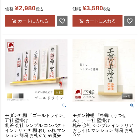
¥
2,980
¥
3,580
価格
価格
税込
税込
カートに入れる
カートに入れる
モダン神棚 「ゴールドライン」
モダン神棚 「空蝉（うつせ
五社 壁掛け
み）」 一社 壁掛け
札差 会社 シンプル コンパクト
札差 会社 シンプル インテリア
インテリア 神棚 おしゃれ マン
おしゃれ マンション 簡易 お札
ション 簡易 お札立て 破魔矢
立て