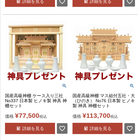
詳細を見る
詳細を見る
国産高級神棚 ケース入り三社
国産高級神棚 マス組付五社・大
No337 日本製 ヒノキ製 神具 神
（ひのき） No76 日本製 ヒノキ
棚セット
製 神具 神棚セット
¥
77,500
¥
113,700
価格
価格
税込
税込
詳細を見る
詳細を見る