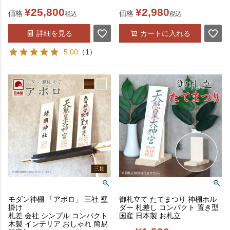
¥
25,800
¥
2,980
価格
価格
税込
税込
詳細を見る
カートに入れる
5.00
（
1
）
モダン神棚 「アポロ」 三社 壁
御札立て たてまつり 神棚ホル
掛け
ダー 札差し コンパクト 置き型
札差 会社 シンプル コンパクト
国産 日本製 お札立
木製 インテリア おしゃれ 簡易