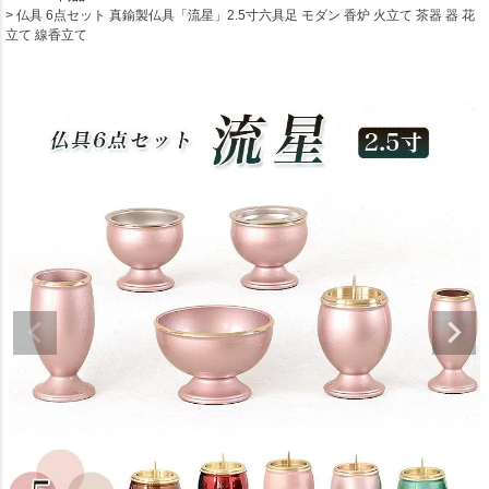
仏具 6点セット 真鍮製仏具「流星」2.5寸六具足 モダン 香炉 火立て 茶器 器 花
立て 線香立て