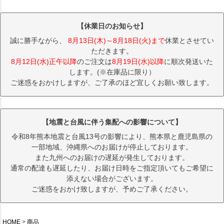
【休業日のお知らせ】
誠に勝手ながら、
8月13日(木)～8月18日(火)まで
休業とさせてい
ただきます。
8月12日(水)正午以降
のご注文は
8月19日(水)以降
に順次発送いた
します。(※在庫品に限り）
ご迷惑をおかけしますが、ご了承のほど宜しくお願い致します。
【地震と台風に伴う集配への影響について】
令和8年熊本地震と台風13号の影響により、熊本県と鹿児島県の
一部地域、沖縄県へのお届けが停止しております。
また九州へのお届けの遅延が発生しております。
通常の配達も遅延したり、お届け日時をご指定頂いてもご希望に
添えない場合がございます。
ご迷惑をおかけ致しますが、予めご了承ください。
HOME
商品