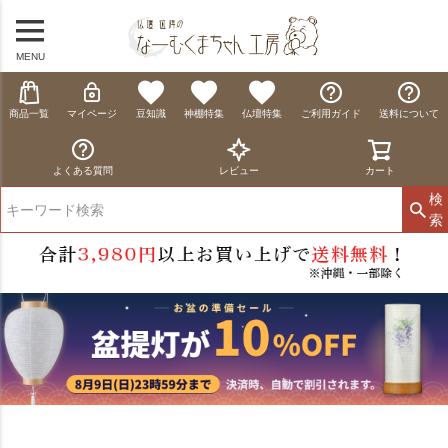
MENU
商品一覧
マイページ
豆知識
神棚特集
仏壇特集
ご利用ガイド
送料について
よくある質問
レビュー
カート
検
索