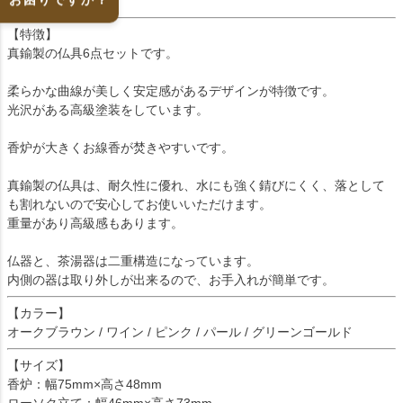
【特徴】
真鍮製の仏具6点セットです。
柔らかな曲線が美しく安定感があるデザインが特徴です。
光沢がある高級塗装をしています。
香炉が大きくお線香が焚きやすいです。
真鍮製の仏具は、耐久性に優れ、水にも強く錆びにくく、落として
も割れないので安心してお使いいただけます。
重量があり高級感もあります。
仏器と、茶湯器は二重構造になっています。
内側の器は取り外しが出来るので、お手入れが簡単です。
【カラー】
オークブラウン / ワイン / ピンク / パール / グリーンゴールド
【サイズ】
香炉：幅75mm×高さ48mm
ローソク立て：幅46mm×高さ73mm