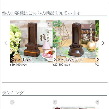
他のお客様はこちらの商品も見ています
¥
39,400
¥
27,800
¥
19,800
(税込)
(税込)
(
ランキング
1
2
3