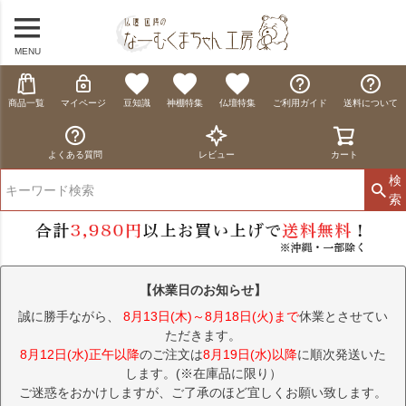
MENU
商品一覧
マイページ
豆知識
神棚特集
仏壇特集
ご利用ガイド
送料について
よくある質問
レビュー
カート
検
索
【休業日のお知らせ】
誠に勝手ながら、
8月13日(木)～8月18日(火)まで
休業とさせてい
ただきます。
8月12日(水)正午以降
のご注文は
8月19日(水)以降
に順次発送いた
します。(※在庫品に限り）
ご迷惑をおかけしますが、ご了承のほど宜しくお願い致します。