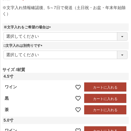
※文字入れ情報確認後、5～7日で発送（土日祝・お盆・年末年始除
く）
※文字入れをご希望の場合は
(
必
須
□文字入れは別売りです
)
(
必
須
)
サイズ
材質
4.5寸
ワイン
カートに入れる
黒
カートに入れる
茶
カートに入れる
5.0寸
ワイン