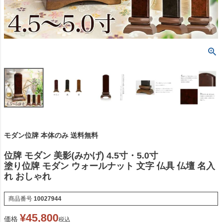
モダン位牌 本体のみ 送料無料
位牌 モダン 美影(みかげ) 4.5寸・5.0寸
塗り位牌 モダン ウォールナット 文字 仏具 仏壇 名入
れ おしゃれ
商品番号
10027944
¥
45,800
価格
税込