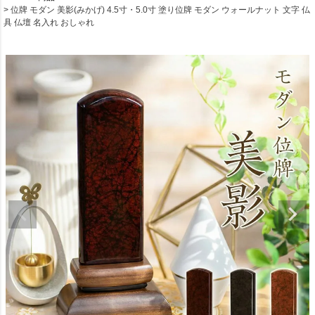
位牌 モダン 美影(みかげ) 4.5寸・5.0寸 塗り位牌 モダン ウォールナット 文字 仏
具 仏壇 名入れ おしゃれ