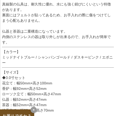
真鍮製の仏具は、耐久性に優れ、水にも強く錆びにくいという特徴
があります。
裏面にはフェルトが貼ってあるため、お手入れの際に傷をつけてし
まう心配もありません。
仏器と茶器は二重構造になっています。
内側のステンレスの器は取り外しが出来るので、お手入れが簡単で
す。
【カラー】
ミッドナイトブルー / シャンパンゴールド / ダスキーピンク / エボニ
ー
【サイズ】
◆3.0寸セット
花立て：幅50mm×高さ100mm
香炉：幅92mm×高さ52mm
ローソク立て：幅50mm×高さ47mm
仏器：幅52mm×高さ47mm
茶器：幅52mm×高さ47mm
×
線香立て：幅33mm×高さ70mm
お困りですか？