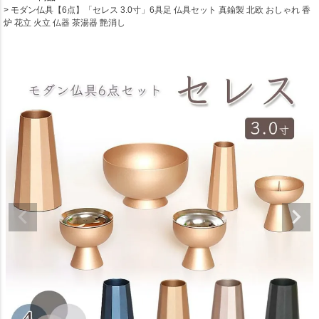
モダン仏具【6点】「セレス 3.0寸」6具足 仏具セット 真鍮製 北欧 おしゃれ 香
炉 花立 火立 仏器 茶湯器 艶消し