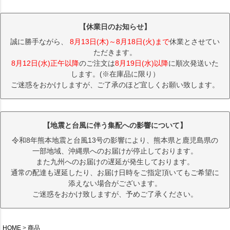
【休業日のお知らせ】
誠に勝手ながら、
8月13日(木)～8月18日(火)まで
休業とさせてい
ただきます。
8月12日(水)正午以降
のご注文は
8月19日(水)以降
に順次発送いた
します。(※在庫品に限り）
ご迷惑をおかけしますが、ご了承のほど宜しくお願い致します。
【地震と台風に伴う集配への影響について】
令和8年熊本地震と台風13号の影響により、熊本県と鹿児島県の
一部地域、沖縄県へのお届けが停止しております。
また九州へのお届けの遅延が発生しております。
通常の配達も遅延したり、お届け日時をご指定頂いてもご希望に
添えない場合がございます。
ご迷惑をおかけ致しますが、予めご了承ください。
HOME
商品