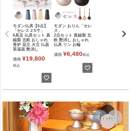
モダン仏具【6点】
モダン おりん「セレ
「セレス 2.5寸」
ス」
6具足 仏具セット 真
2点セット 真鍮製 北
鍮製 北欧 おしゃれ
欧 艶消し おしゃれ
香炉 花立 火立 仏器
仏具 リン お輪
茶湯器 艶消し
¥
6,480
価格
税込
¥
19,800
価格
税込