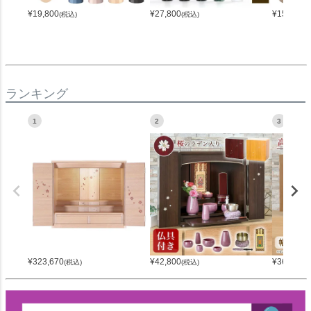
¥
19,800
¥
27,800
¥
15,800
(税込)
(税込)
(
ランキング
1
2
3
¥
323,670
¥
42,800
¥
36,800
(税込)
(税込)
(