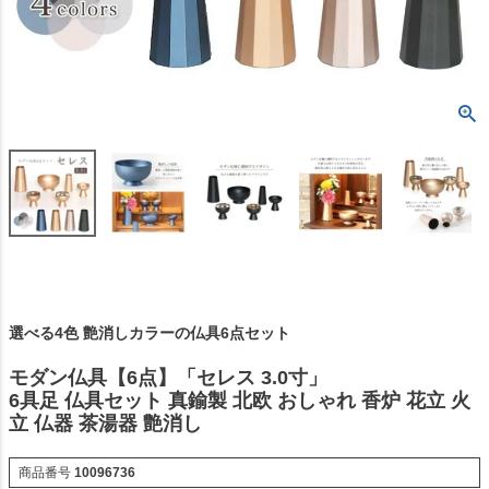
選べる4色 艶消しカラーの仏具6点セット
モダン仏具【6点】「セレス 3.0寸」
6具足 仏具セット 真鍮製 北欧 おしゃれ 香炉 花立 火
立 仏器 茶湯器 艶消し
商品番号
10096736