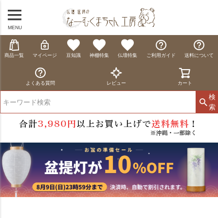
MENU
商品一覧
マイページ
豆知識
神棚特集
仏壇特集
ご利用ガイド
送料について
よくある質問
レビュー
カート
検
索