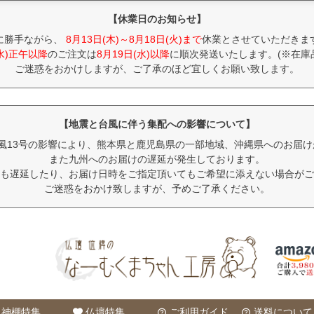
【休業日のお知らせ】
に勝手ながら、
8月13日(木)～8月18日(火)まで
休業とさせていただきま
(水)正午以降
のご注文は
8月19日(水)以降
に順次発送いたします。(※在庫
ご迷惑をおかけしますが、ご了承のほど宜しくお願い致します。
【地震と台風に伴う集配への影響について】
風13号の影響により、熊本県と鹿児島県の一部地域、沖縄県へのお届
また九州へのお届けの遅延が発生しております。
も遅延したり、お届け日時をご指定頂いてもご希望に添えない場合がご
ご迷惑をおかけ致しますが、予めご了承ください。
神棚特集
仏壇特集
ご利用ガイド
送料について