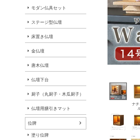
モダン仏具セット
ステージ型仏壇
床置き仏壇
金仏壇
唐木仏壇
仏壇下台
厨子（丸厨子・木瓜厨子）
ナチ
仏壇用膳引きマット
位牌
塗り位牌