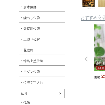
唐木位牌
おすすめ商
繰出し位牌
寺院用位牌
上塗り位牌
花位牌
輪島上塗位牌
モダン位牌
¥
価格
位牌文字入れ
仏具
仏像