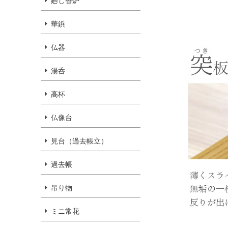
廻し香炉
華鋲
仏器
湯呑
高杯
仏像台
見台（過去帳立）
過去帳
吊り物
ミニ常花