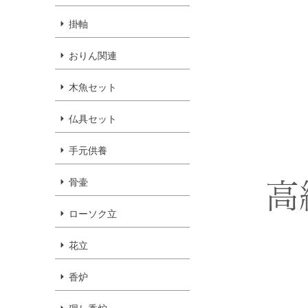
掛軸
おりん関連
木魚セット
仏具セット
手元供養
骨壷
ローソク立
花立
香炉