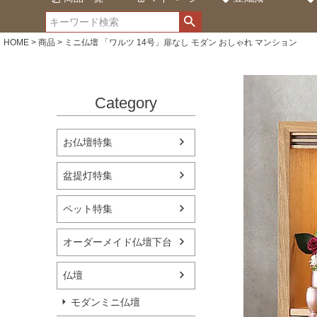
HOME
商品
ミニ仏壇 「ワルツ 14号」扉なし モダン おしゃれ マンション
Category
お仏壇特集
盆提灯特集
ペット特集
オーダーメイド仏壇下台
仏壇
モダンミニ仏壇