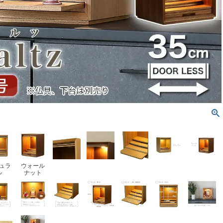
ュラ
ウォール
ル
ナット