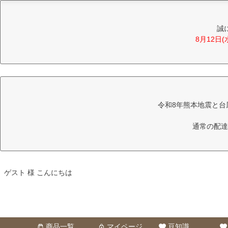
誠
8月12日
令和8年熊本地震と台
通常の配達
ゲスト 様 こんにちは
商品一覧
マイページ
豆知識