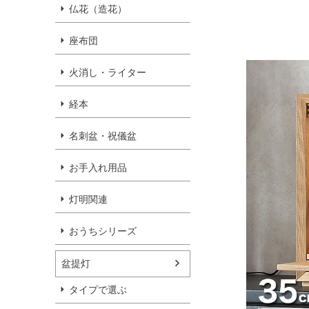
仏花（造花）
座布団
火消し・ライター
経本
名刺盆・祝儀盆
お手入れ用品
灯明関連
おうちシリーズ
盆提灯
タイプで選ぶ