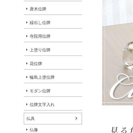
唐木位牌
繰出し位牌
寺院用位牌
上塗り位牌
花位牌
輪島上塗位牌
モダン位牌
位牌文字入れ
仏具
仏像