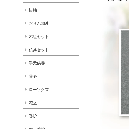
掛軸
おりん関連
木魚セット
仏具セット
手元供養
骨壷
ローソク立
花立
香炉