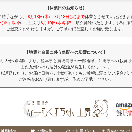
【休業日のお知らせ】
に勝手ながら、
8月13日(木)～8月18日(火)まで
休業とさせていただきま
(水)正午以降
のご注文は
8月19日(水)以降
に順次発送いたします。(※在庫
ご迷惑をおかけしますが、ご了承のほど宜しくお願い致します。
【地震と台風に伴う集配への影響について】
風13号の影響により、熊本県と鹿児島県の一部地域、沖縄県へのお届
また九州へのお届けの遅延が発生しております。
も遅延したり、お届け日時をご指定頂いてもご希望に添えない場合がご
ご迷惑をおかけ致しますが、予めご了承ください。
神棚特集
仏壇特集
ご利用ガイド
送料について