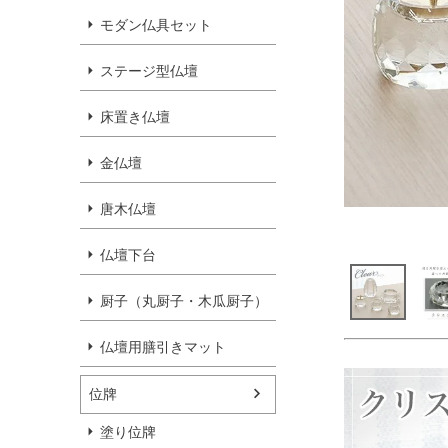
モダン仏具セット
ステージ型仏壇
床置き仏壇
金仏壇
唐木仏壇
仏壇下台
厨子（丸厨子・木瓜厨子）
仏壇用膳引きマット
位牌
塗り位牌