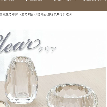
壇 花立て 香炉 火立て 燭台 仏器 湯呑 透明 仏具付き 透明