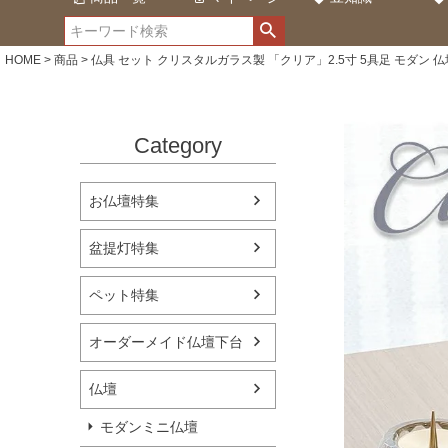
HOME
商品
仏具 セット クリスタルガラス製 「クリア」2.5寸 5具足 モダン 仏
Category
お仏壇特集
盆提灯特集
ペット特集
オーダーメイド仏壇下台
仏壇
モダンミニ仏壇