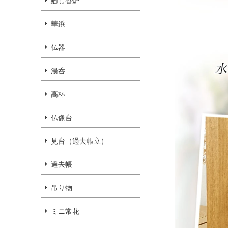
廻し香炉
華鋲
仏器
湯呑
高杯
仏像台
見台（過去帳立）
過去帳
吊り物
ミニ常花