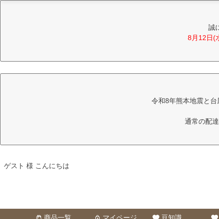
誠
8月12日
令和8年熊本地震と台
通常の配達
ゲスト 様 こんにちは
商品一覧
マイページ
豆知識