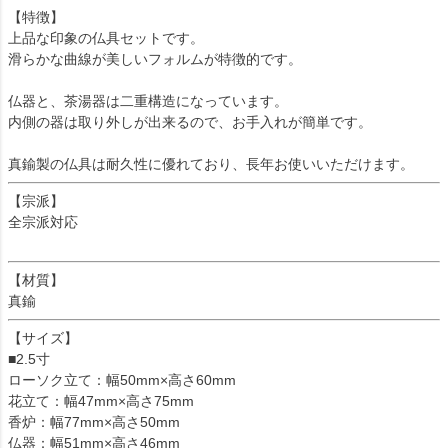
【特徴】
上品な印象の仏具セットです。
滑らかな曲線が美しいフォルムが特徴的です。
仏器と、茶湯器は二重構造になっています。
内側の器は取り外しが出来るので、お手入れが簡単です。
真鍮製の仏具は耐久性に優れており、長年お使いいただけます。
【宗派】
全宗派対応
【材質】
真鍮
【サイズ】
■2.5寸
ローソク立て：幅50mm×高さ60mm
花立て：幅47mm×高さ75mm
香炉：幅77mm×高さ50mm
仏器：幅51mm×高さ46mm