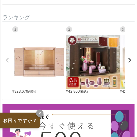
ランキング
1
2
3
¥
323,670
¥
42,800
¥
42,800
(税込)
(税込)
(
×
お困りですか？