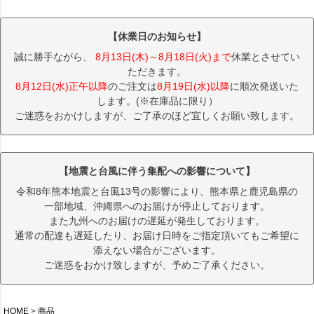
【休業日のお知らせ】
誠に勝手ながら、
8月13日(木)～8月18日(火)まで
休業とさせてい
ただきます。
8月12日(水)正午以降
のご注文は
8月19日(水)以降
に順次発送いた
します。(※在庫品に限り）
ご迷惑をおかけしますが、ご了承のほど宜しくお願い致します。
【地震と台風に伴う集配への影響について】
令和8年熊本地震と台風13号の影響により、熊本県と鹿児島県の
一部地域、沖縄県へのお届けが停止しております。
また九州へのお届けの遅延が発生しております。
通常の配達も遅延したり、お届け日時をご指定頂いてもご希望に
添えない場合がございます。
ご迷惑をおかけ致しますが、予めご了承ください。
HOME
商品