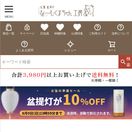
MENU
商品一覧
マイページ
豆知識
神棚特集
仏壇特集
ご利用ガイド
送料について
よくある質問
レビュー
カート
検
索