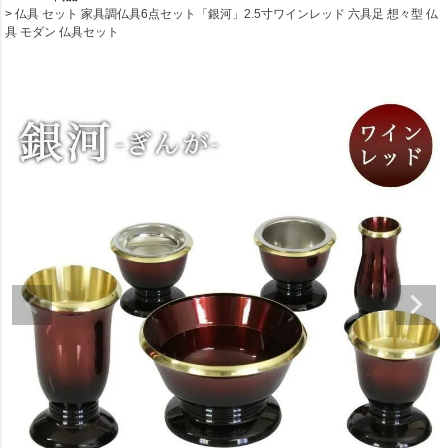
仏具 セット 家具調仏具6点セット「銀河」2.5寸ワインレッド 六具足 想々型 仏
具 モダン 仏具セット