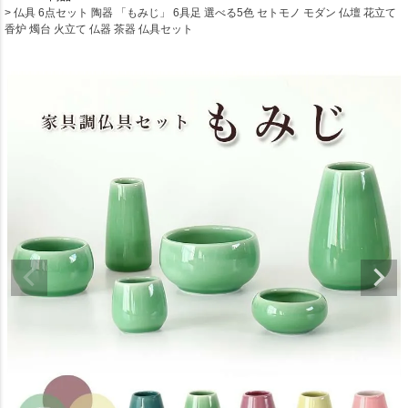
仏具 6点セット 陶器 「もみじ」 6具足 選べる5色 セトモノ モダン 仏壇 花立て
香炉 燭台 火立て 仏器 茶器 仏具セット