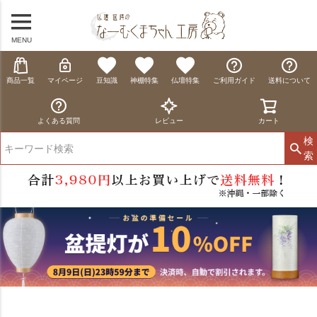
MENU
商品一覧
マイページ
豆知識
神棚特集
仏壇特集
ご利用ガイド
送料について
よくある質問
レビュー
カート
検
索