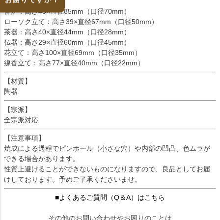
【サイズ】
香炉：高さ48×直径85mm（口径70mm）
ローソク立て：高さ39×直径67mm（口径50mm）
茶器：高さ40×直径44mm（口径28mm）
仏器：高さ29×直径60mm（口径45mm）
花立て：高さ100×直径69mm（口径35mm）
線香立て：高さ77×直径40mm（口径22mm）
【材質】
陶器
【宗派】
全宗派対応
【注意事項】
焼成による過程でピンホール（小さな穴）や内部の凹凸、色ムラが
できる場合があります。
性質上避けることができないものになりますので、良品としてお届
けしております。予めご了承くださいませ。
■よくあるご質問（Q＆A）はこちら
その他のお問い合わせやお困りのことは