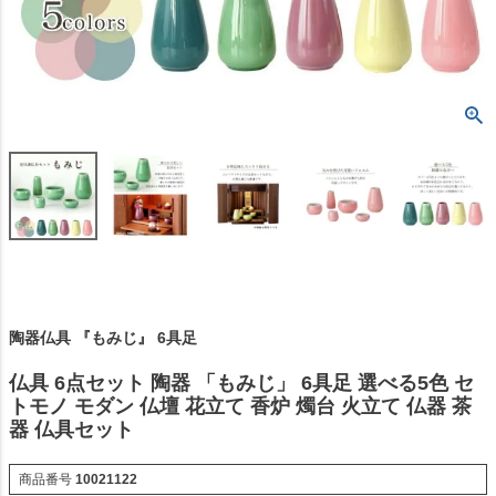
陶器仏具 『もみじ』 6具足
仏具 6点セット 陶器 「もみじ」 6具足 選べる5色 セ
トモノ モダン 仏壇 花立て 香炉 燭台 火立て 仏器 茶
器 仏具セット
商品番号
10021122