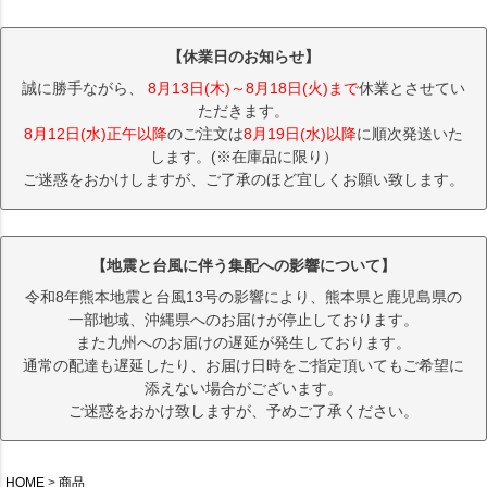
【休業日のお知らせ】
誠に勝手ながら、
8月13日(木)～8月18日(火)まで
休業とさせてい
ただきます。
8月12日(水)正午以降
のご注文は
8月19日(水)以降
に順次発送いた
します。(※在庫品に限り）
ご迷惑をおかけしますが、ご了承のほど宜しくお願い致します。
【地震と台風に伴う集配への影響について】
令和8年熊本地震と台風13号の影響により、熊本県と鹿児島県の
一部地域、沖縄県へのお届けが停止しております。
また九州へのお届けの遅延が発生しております。
通常の配達も遅延したり、お届け日時をご指定頂いてもご希望に
添えない場合がございます。
ご迷惑をおかけ致しますが、予めご了承ください。
HOME
商品