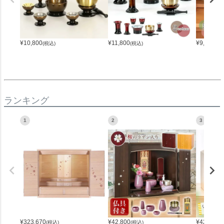
¥
10,800
¥
11,800
¥
9,980
(税込)
(税込)
(税
ランキング
1
2
3
¥
323,670
¥
42,800
¥
42,800
(税込)
(税込)
(