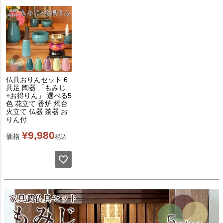
仏具おりんセット 6
具足 陶器 「もみじ
+お得りん」 選べる5
色 花立て 香炉 燭台
火立て 仏器 茶器 お
りん付
¥
9,980
価格
税込