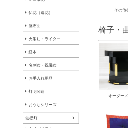
その他
仏花（造花）
座布団
椅子・
火消し・ライター
経本
名刺盆・祝儀盆
お手入れ用品
灯明関連
オーダー
おうちシリーズ
盆提灯