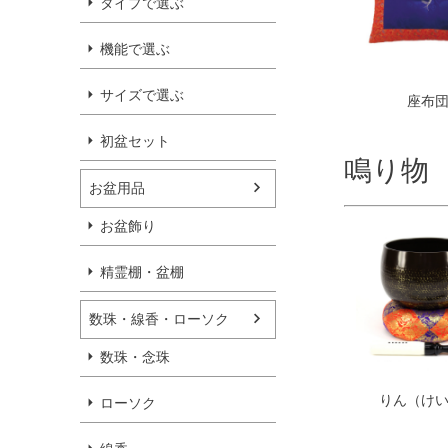
タイプで選ぶ
機能で選ぶ
サイズで選ぶ
座布
初盆セット
鳴り物
お盆用品
お盆飾り
精霊棚・盆棚
数珠・線香・ローソク
数珠・念珠
りん（け
ローソク