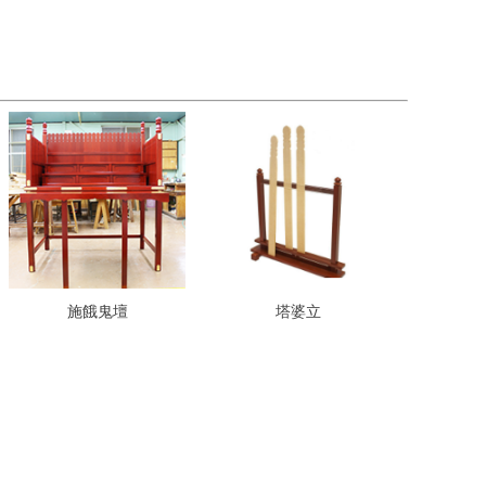
施餓鬼壇
塔婆立