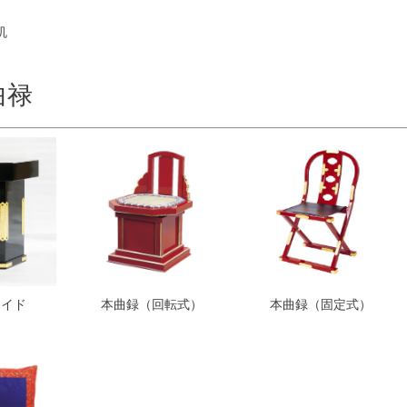
机
曲禄
メイド
本曲録（回転式）
本曲録（固定式）