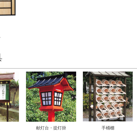
他
具
板
献灯台・提灯掛
手桶棚