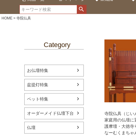
HOME
寺院仏具
Category
お仏壇特集
盆提灯特集
ペット特集
オーダーメイド仏壇下台
寺院仏具（じい
家庭用の仏壇に
護摩壇・大徳寺
仏壇
なーむくまちゃ