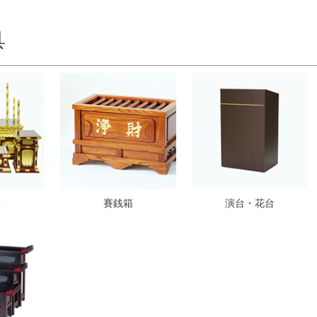
具
壇
賽銭箱
演台・花台