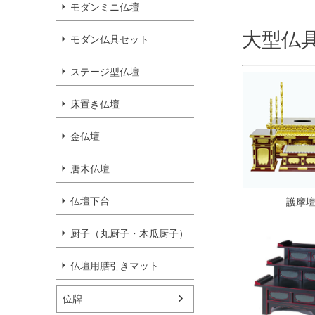
モダンミニ仏壇
大型仏
モダン仏具セット
ステージ型仏壇
床置き仏壇
金仏壇
唐木仏壇
仏壇下台
護摩
厨子（丸厨子・木瓜厨子）
仏壇用膳引きマット
位牌