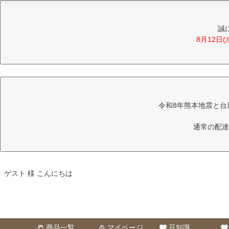
誠
8月12日
令和8年熊本地震と台
通常の配達
ゲスト 様 こんにちは
商品一覧
マイページ
豆知識