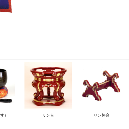
団
いす）
リン台
リン棒台