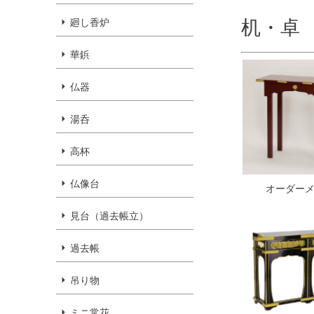
机・卓
廻し香炉
華鋲
仏器
湯呑
高杯
仏像台
オーダー
見台（過去帳立）
過去帳
吊り物
ミニ常花