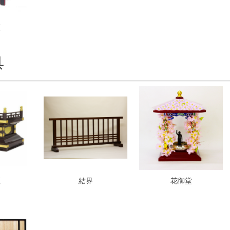
壇
具
壇
結界
花御堂