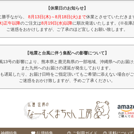
【休業日のお知らせ】
に勝手ながら、
8月13日(木)～8月18日(火)まで
休業とさせていただきま
(水)正午以降
のご注文は
8月19日(水)以降
に順次発送いたします。(※在庫
ご迷惑をおかけしますが、ご了承のほど宜しくお願い致します。
【地震と台風に伴う集配への影響について】
風13号の影響により、熊本県と鹿児島県の一部地域、沖縄県へのお届
また九州へのお届けの遅延が発生しております。
も遅延したり、お届け日時をご指定頂いてもご希望に添えない場合がご
ご迷惑をおかけ致しますが、予めご了承ください。
神棚特集
仏壇特集
ご利用ガイド
送料について