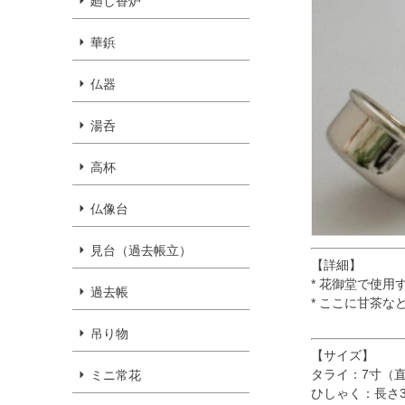
廻し香炉
華鋲
仏器
湯呑
高杯
仏像台
見台（過去帳立）
【詳細】
* 花御堂で使
過去帳
* ここに甘茶
吊り物
【サイズ】
タライ：7寸（直径
ミニ常花
ひしゃく：長さ32