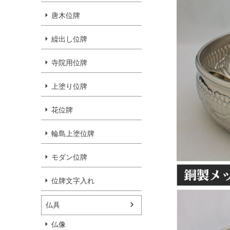
唐木位牌
繰出し位牌
寺院用位牌
上塗り位牌
花位牌
輪島上塗位牌
モダン位牌
位牌文字入れ
仏具
仏像