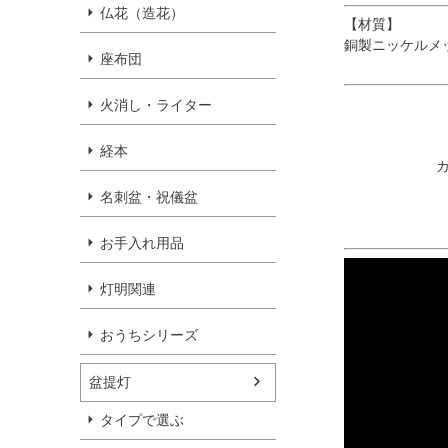
仏花（造花）
【材質】
銅製ニッケルメ
座布団
火消し・ライター
経本
名刺盆・祝儀盆
お手入れ用品
灯明関連
おうちシリーズ
盆提灯
タイプで選ぶ