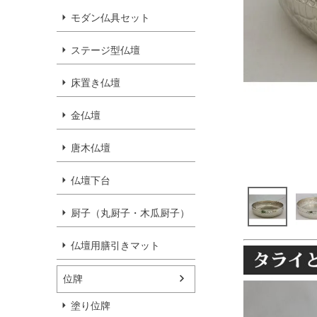
モダン仏具セット
ステージ型仏壇
床置き仏壇
金仏壇
唐木仏壇
仏壇下台
厨子（丸厨子・木瓜厨子）
仏壇用膳引きマット
位牌
塗り位牌