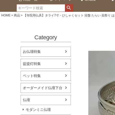
HOME
商品
【寺院用仏具】タライ7寸・ひしゃくセット 浴盤 たらい 花祭り 
Category
お仏壇特集
盆提灯特集
ペット特集
オーダーメイド仏壇下台
仏壇
モダンミニ仏壇