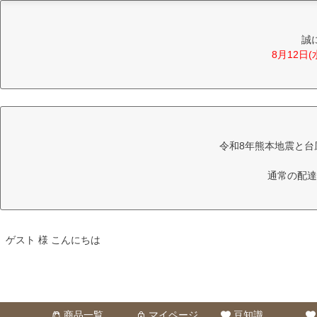
誠
8月12日
令和8年熊本地震と台
通常の配達
ゲスト 様 こんにちは
商品一覧
マイページ
豆知識