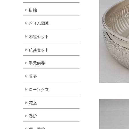
掛軸
おりん関連
木魚セット
仏具セット
手元供養
骨壷
ローソク立
花立
香炉