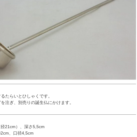
用するたらいとひしゃくです。
などを注ぎ、別売りの誕生仏にかけます。
21cm）、深さ5,5cm
cm、口径4,5cm