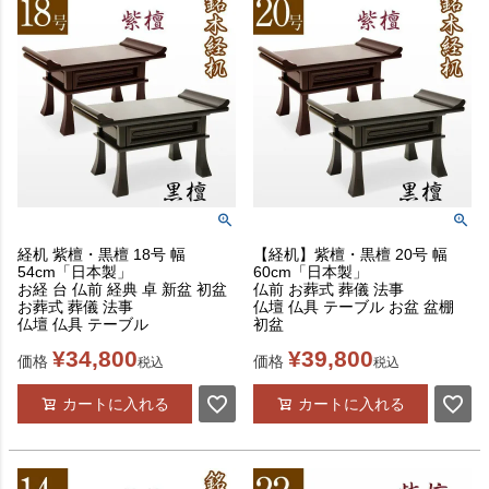
経机 紫檀・黒檀 18号 幅
【経机】紫檀・黒檀 20号 幅
54cm「日本製」
60cm「日本製」
お経 台 仏前 経典 卓 新盆 初盆
仏前 お葬式 葬儀 法事
お葬式 葬儀 法事
仏壇 仏具 テーブル お盆 盆棚
仏壇 仏具 テーブル
初盆
¥
34,800
¥
39,800
価格
価格
税込
税込
カートに入れる
カートに入れる