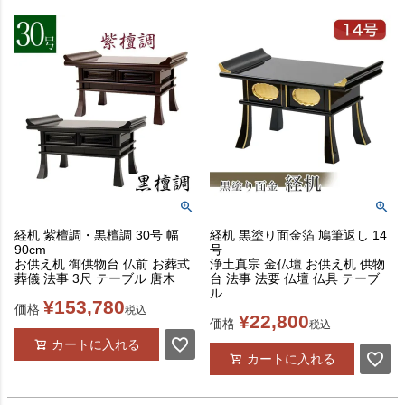
経机 紫檀調・黒檀調 30号 幅
経机 黒塗り面金箔 鳩筆返し 14
90cm
号
お供え机 御供物台 仏前 お葬式
浄土真宗 金仏壇 お供え机 供物
葬儀 法事 3尺 テーブル 唐木
台 法事 法要 仏壇 仏具 テーブ
ル
¥
153,780
価格
税込
¥
22,800
価格
税込
カートに入れる
カートに入れる