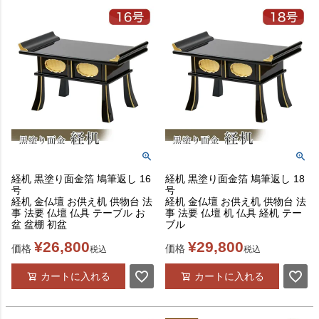
経机 黒塗り面金箔 鳩筆返し 16
経机 黒塗り面金箔 鳩筆返し 18
号
号
経机 金仏壇 お供え机 供物台 法
経机 金仏壇 お供え机 供物台 法
事 法要 仏壇 仏具 テーブル お
事 法要 仏壇 机 仏具 経机 テー
盆 盆棚 初盆
ブル
¥
26,800
¥
29,800
価格
価格
税込
税込
カートに入れる
カートに入れる