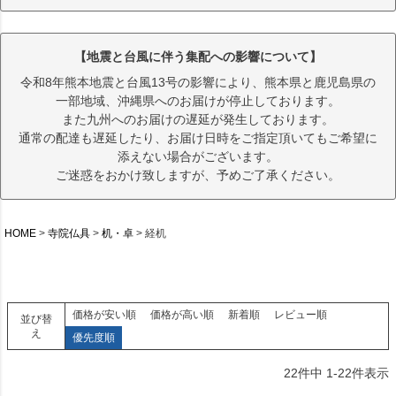
【地震と台風に伴う集配への影響について】
令和8年熊本地震と台風13号の影響により、熊本県と鹿児島県の
一部地域、沖縄県へのお届けが停止しております。
また九州へのお届けの遅延が発生しております。
通常の配達も遅延したり、お届け日時をご指定頂いてもご希望に
添えない場合がございます。
ご迷惑をおかけ致しますが、予めご了承ください。
HOME
寺院仏具
机・卓
経机
価格が安い順
価格が高い順
新着順
レビュー順
並び替
え
優先度順
22
件中
1
-
22
件表示