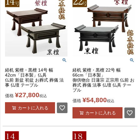
経机 紫檀・黒檀 14号 幅
経机 紫檀・黒檀 22号 幅
42cm「日本製」仏具
66cm「日本製」
仏前 新盆 初盆 お葬式 葬儀 法
御供物台 日蓮宗 正宗用 仏前 お
事 仏壇 テーブル
葬式 葬儀 法事 仏壇 仏具 テー
ブル
¥
27,800
価格
税込
¥
54,800
価格
税込
カートに入れる
カートに入れる