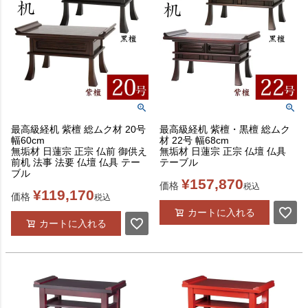
最高級経机 紫檀 総ムク材 20号
最高級経机 紫檀・黒檀 総ムク
幅60cm
材 22号 幅68cm
無垢材 日蓮宗 正宗 仏前 御供え
無垢材 日蓮宗 正宗 仏壇 仏具
前机 法事 法要 仏壇 仏具 テー
テーブル
ブル
¥
157,870
価格
税込
¥
119,170
価格
税込
カートに入れる
カートに入れる