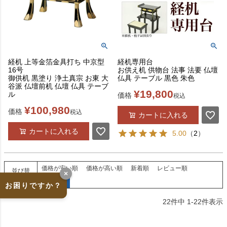
経机 上等金箔金具打ち 中京型
経机専用台
16号
お供え机 供物台 法事 法要 仏壇
御供机 黒塗り 浄土真宗 お東 大
仏具 テーブル 黒色 朱色
谷派 仏壇前机 仏壇 仏具 テーブ
¥
19,800
ル
価格
税込
¥
100,980
価格
税込
カートに入れる
カートに入れる
5.00
（
2
）
価格が安い順
価格が高い順
新着順
レビュー順
並び替
×
え
優先度順
お困りですか？
22
件中
1
-
22
件表示