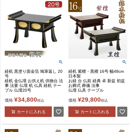
経机 黒塗り面金箔 鳩筆返し 20
経机 紫檀・黒檀 16号 幅48cm
号
日本製
経机 金仏壇 お供え机 供物台 法
お経 台 仏前 経典 卓 新盆 初盆
事 法要 仏壇 机 仏具 経机 テー
お葬式 葬儀 法事
ブル 仏壇20号
仏壇 仏具 テーブル
¥
34,800
¥
29,800
価格
価格
税込
税込
カートに入れる
カートに入れる