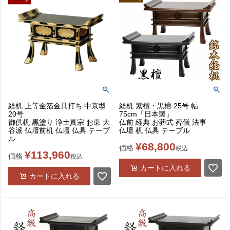
経机 上等金箔金具打ち 中京型
経机 紫檀・黒檀 25号 幅
20号
75cm「日本製」
御供机 黒塗り 浄土真宗 お東 大
仏前 経典 お葬式 葬儀 法事
谷派 仏壇前机 仏壇 仏具 テーブ
仏壇 机 仏具 テーブル
ル
¥
68,800
価格
税込
¥
113,960
価格
税込
カートに入れる
カートに入れる