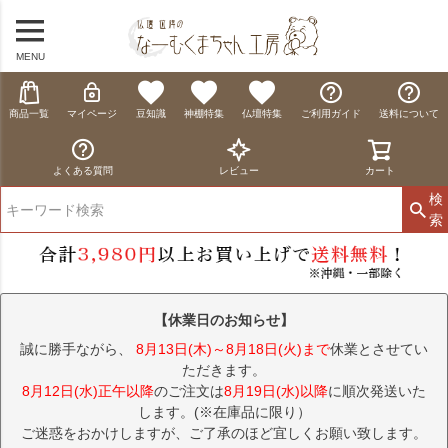
MENU
商品一覧
マイページ
豆知識
神棚特集
仏壇特集
ご利用ガイド
送料について
よくある質問
レビュー
カート
検
索
【休業日のお知らせ】
誠に勝手ながら、
8月13日(木)～8月18日(火)まで
休業とさせてい
ただきます。
8月12日(水)正午以降
のご注文は
8月19日(水)以降
に順次発送いた
します。(※在庫品に限り）
ご迷惑をおかけしますが、ご了承のほど宜しくお願い致します。