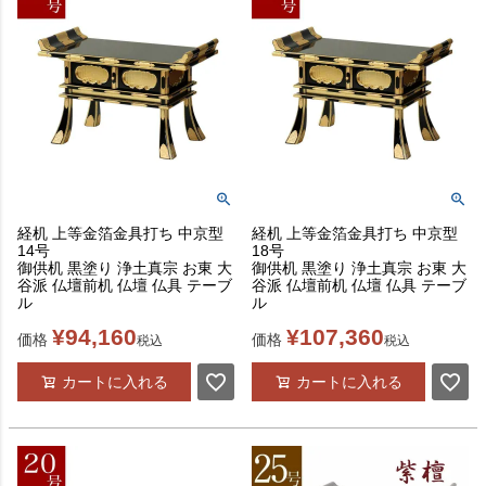
経机 上等金箔金具打ち 中京型
経机 上等金箔金具打ち 中京型
14号
18号
御供机 黒塗り 浄土真宗 お東 大
御供机 黒塗り 浄土真宗 お東 大
谷派 仏壇前机 仏壇 仏具 テーブ
谷派 仏壇前机 仏壇 仏具 テーブ
ル
ル
¥
94,160
¥
107,360
価格
価格
税込
税込
カートに入れる
カートに入れる