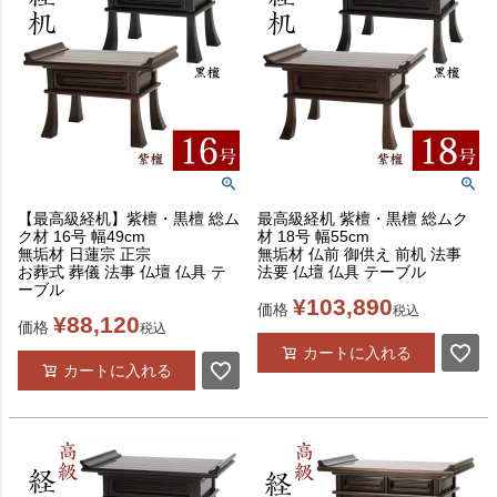
【最高級経机】紫檀・黒檀 総ム
最高級経机 紫檀・黒檀 総ムク
ク材 16号 幅49cm
材 18号 幅55cm
無垢材 日蓮宗 正宗
無垢材 仏前 御供え 前机 法事
お葬式 葬儀 法事 仏壇 仏具 テ
法要 仏壇 仏具 テーブル
ーブル
¥
103,890
価格
税込
¥
88,120
価格
税込
カートに入れる
カートに入れる