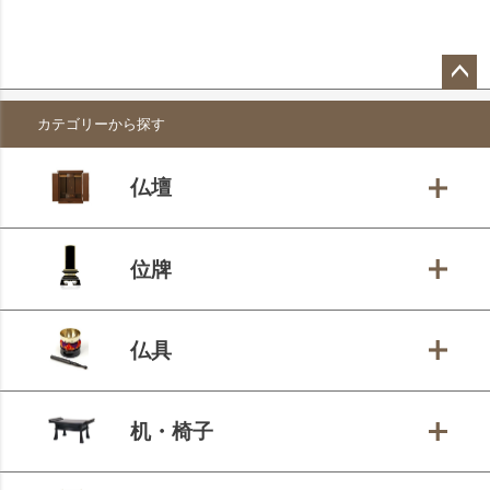
ペー
カテゴリーから探す
ジト
ップ
へ
仏壇
位牌
仏具
机・椅子