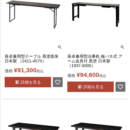
座卓兼用型テーブル 黒塗面朱
座卓兼用型法事机 板バネ式 ア
日本製 （2411-4570）
ーム金具付 黒塗 日本製
（1937-6000）
¥
91,300
価格
税込
¥
94,600
価格
税込
詳細を見る
詳細を見る