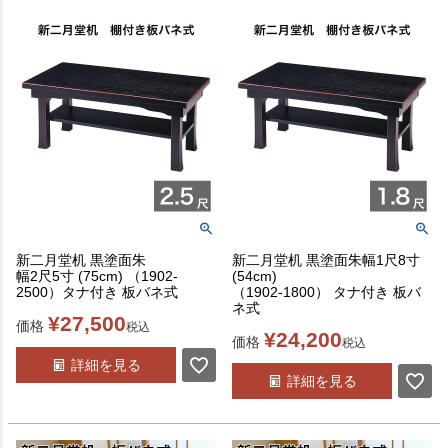
新二月堂机 黒塗面朱
新二月堂机 黒塗面朱幅1尺8寸
幅2尺5寸 (75cm) （1902-
(54cm)
2500）タナ付き 板バネ式
（1902-1800） タナ付き 板バ
ネ式
¥
27,500
価格
税込
¥
24,200
価格
税込
詳細を見る
詳細を見る