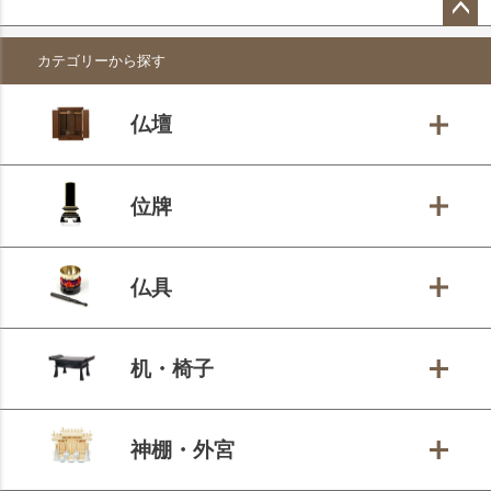
ペー
カテゴリーから探す
ジト
ップ
へ
仏壇
位牌
仏具
机・椅子
神棚・外宮