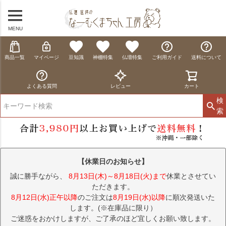
MENU
商品一覧
マイページ
豆知識
神棚特集
仏壇特集
ご利用ガイド
送料について
よくある質問
レビュー
カート
検
索
【休業日のお知らせ】
誠に勝手ながら、
8月13日(木)～8月18日(火)まで
休業とさせてい
ただきます。
8月12日(水)正午以降
のご注文は
8月19日(水)以降
に順次発送いた
します。(※在庫品に限り）
ご迷惑をおかけしますが、ご了承のほど宜しくお願い致します。