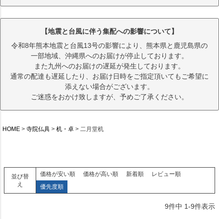
【地震と台風に伴う集配への影響について】
令和8年熊本地震と台風13号の影響により、熊本県と鹿児島県の
一部地域、沖縄県へのお届けが停止しております。
また九州へのお届けの遅延が発生しております。
通常の配達も遅延したり、お届け日時をご指定頂いてもご希望に
添えない場合がございます。
ご迷惑をおかけ致しますが、予めご了承ください。
HOME
寺院仏具
机・卓
二月堂机
価格が安い順
価格が高い順
新着順
レビュー順
並び替
え
優先度順
9
件中
1
-
9
件表示