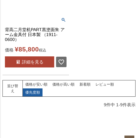
背高二月堂机PART黒塗面朱 ア
ーム金具付 日本製 （1911-
0600）
¥
85,800
価格
税込
詳細を見る
価格が安い順
価格が高い順
新着順
レビュー順
並び替
え
優先度順
9
件中
1
-
9
件表示