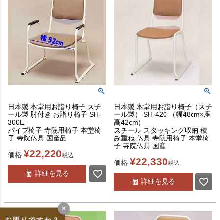
日本製 本堂用お詣り椅子 スチ
日本製 本堂用お詣り椅子（スチ
ール製 肘付き お詣り椅子 SH-
ール製） SH-420 （幅48cm×座
300E
高42cm）
パイプ椅子 寺院用椅子 本堂椅
スチール スタッキング収納 積
子 寺院仏具 国産品
み重ね 仏具 寺院用椅子 本堂椅
子 寺院仏具 国産
¥
22,220
価格
税込
¥
22,330
価格
税込
詳細を見る
詳細を見る
×
お困りですか？