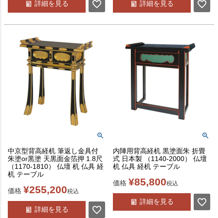
詳細を見る
詳細を見る
中京型背高経机 筆返し金具付
内陣用背高経机 黒塗面朱 折畳
朱塗or黒塗 天黒面金箔押 1.8尺
式 日本製 （1140-2000） 仏壇
（1170-1810） 仏壇 机 仏具 経
机 仏具 経机 テーブル
机 テーブル
¥
85,800
価格
税込
¥
255,200
価格
税込
詳細を見る
詳細を見る