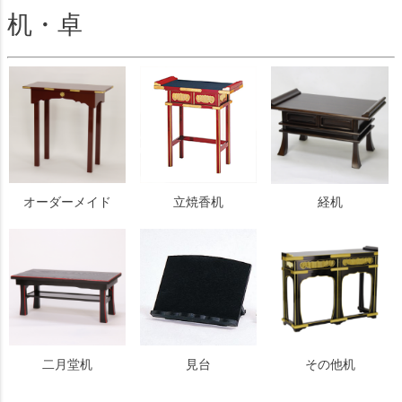
机・卓
オーダーメイド
立焼香机
経机
二月堂机
見台
その他机