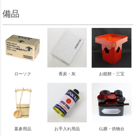
備品
ローソク
香炭・灰
お鏡餅・三宝
墓参用品
お手入れ用品
仏膳・供物台