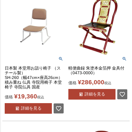
日本製 本堂用お詣り椅子 （ス
軽便曲録 朱塗本金箔押 金具付
チール製）
（0473-0000）
SH-260（幅47cm×座高26cm）
¥
286,000
積み重ね 仏具 寺院用椅子 本堂
価格
税込
椅子 寺院仏具 国産
詳細を見る
¥
19,360
価格
税込
詳細を見る