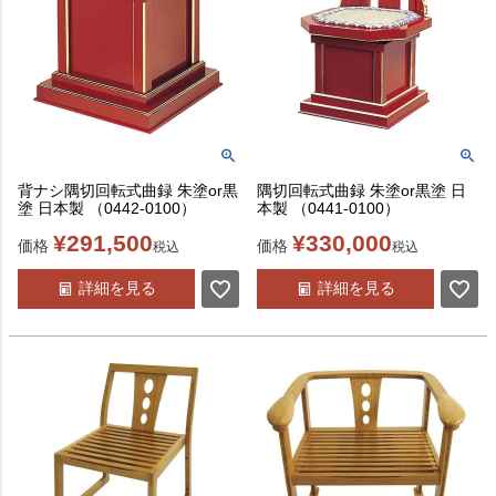
背ナシ隅切回転式曲録 朱塗or黒
隅切回転式曲録 朱塗or黒塗 日
塗 日本製 （0442-0100）
本製 （0441-0100）
¥
291,500
¥
330,000
価格
価格
税込
税込
詳細を見る
詳細を見る