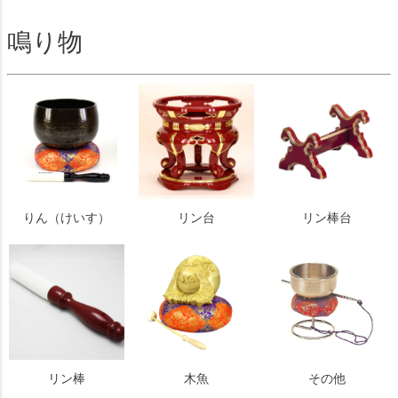
鳴り物
りん（けいす）
リン台
リン棒台
リン棒
木魚
その他