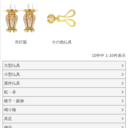
吊灯籠
その他仏具
10
件中
1
-
10
件表示
大型仏具
小型仏具
屋外仏具
机・卓
椅子・曲禄
鳴り物
具足
備品