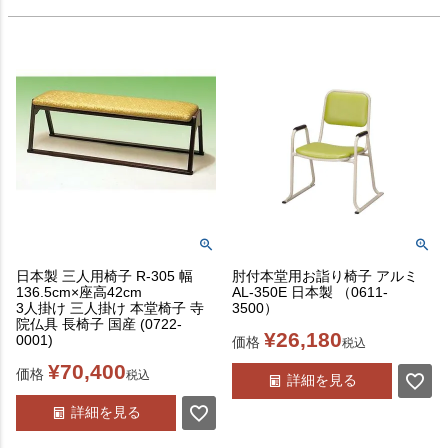
日本製 三人用椅子 R-305 幅
肘付本堂用お詣り椅子 アルミ
136.5cm×座高42cm
AL-350E 日本製 （0611-
3人掛け 三人掛け 本堂椅子 寺
3500）
院仏具 長椅子 国産 (0722-
¥
26,180
0001)
価格
税込
¥
70,400
価格
税込
詳細を見る
詳細を見る