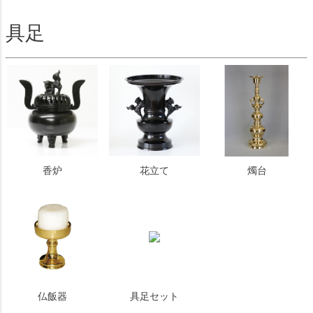
具足
香炉
花立て
燭台
仏飯器
具足セット