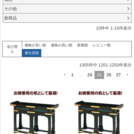
その他
新商品
10
件中
1
-
10
件表示
価格が安い順
価格が高い順
新着順
レビュー順
並び替
え
優先度順
1305
件中
1201
-
1250
件表示
1
…
24
25
26
27