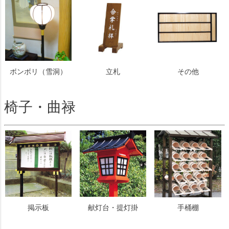
ボンボリ（雪洞）
立札
その他
椅子・曲禄
掲示板
献灯台・提灯掛
手桶棚