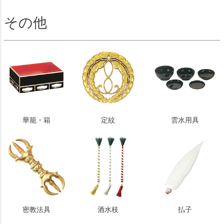
その他
華籠・箱
定紋
雲水用具
密教法具
酒水枝
払子