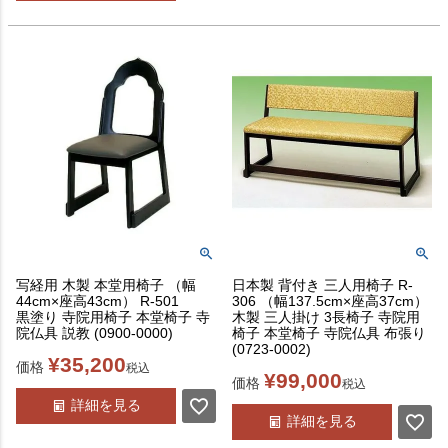
写経用 木製 本堂用椅子 （幅
日本製 背付き 三人用椅子 R-
44cm×座高43cm） R-501
306 （幅137.5cm×座高37cm）
黒塗り 寺院用椅子 本堂椅子 寺
木製 三人掛け 3長椅子 寺院用
院仏具 説教 (0900-0000)
椅子 本堂椅子 寺院仏具 布張り
(0723-0002)
¥
35,200
価格
税込
¥
99,000
価格
税込
詳細を見る
詳細を見る