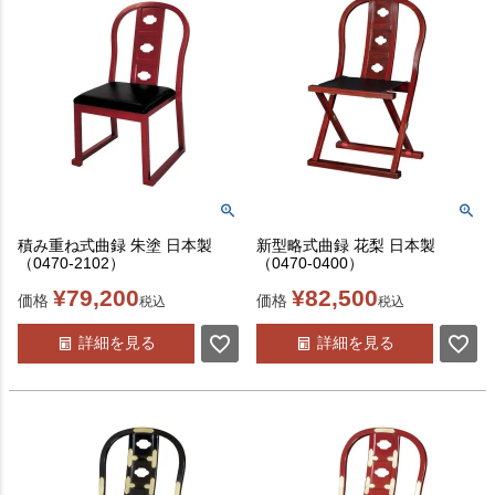
積み重ね式曲録 朱塗 日本製
新型略式曲録 花梨 日本製
（0470-2102）
（0470-0400）
¥
79,200
¥
82,500
価格
価格
税込
税込
詳細を見る
詳細を見る