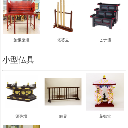
施餓鬼壇
塔婆立
ヒナ壇
小型仏具
須弥壇
結界
花御堂