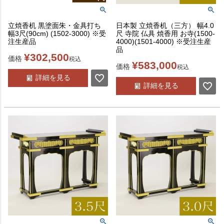
立焼香机 黒塗面朱・金具打ち
日本製 立焼香机（三方） 幅4.0
幅3尺(90cm) (1502-3000) ※受
尺 寺院 仏具 焼香用 お寺(1500-
注生産品
4000)(1501-4000) ※受注生産
品
¥
302,500
価格
税込
¥
583,000
価格
税込
詳細を見る
詳細を見る