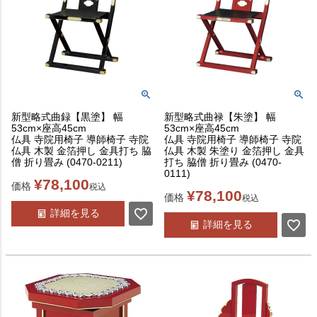
新型略式曲録【黒塗】 幅
新型略式曲禄【朱塗】 幅
53cm×座高45cm
53cm×座高45cm
仏具 寺院用椅子 導師椅子 寺院
仏具 寺院用椅子 導師椅子 寺院
仏具 木製 金箔押し 金具打ち 脇
仏具 木製 朱塗り 金箔押し 金具
僧 折り畳み (0470-0211)
打ち 脇僧 折り畳み (0470-
0111)
¥
78,100
価格
税込
¥
78,100
価格
税込
詳細を見る
詳細を見る