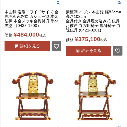
本曲録 洛陽・ワイドサイズ 金
紫檀調 イブシ 本曲録 幅82cm×
具埋め込み式 カシュー塗 本金
高さ102cm
箔押 本金メッキ金具付 朱塗or
金具付き 金具埋め込み式 仏具
黒塗 （0433-1200）
お彼岸 寺院用椅子 導師椅子 寺
院仏具 (0421-0201)
¥
484,000
価格
税込
¥
375,100
価格
税込
詳細を見る
詳細を見る