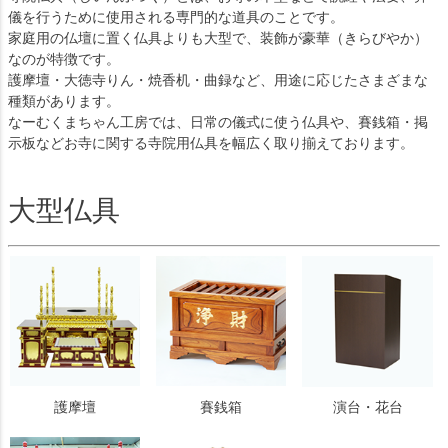
儀を行うために使用される専門的な道具のことです。
家庭用の仏壇に置く仏具よりも大型で、装飾が豪華（きらびやか）
なのが特徴です。
護摩壇・大徳寺りん・焼香机・曲録など、用途に応じたさまざまな
種類があります。
なーむくまちゃん工房では、日常の儀式に使う仏具や、賽銭箱・掲
示板などお寺に関する寺院用仏具を幅広く取り揃えております。
大型仏具
護摩壇
賽銭箱
演台・花台