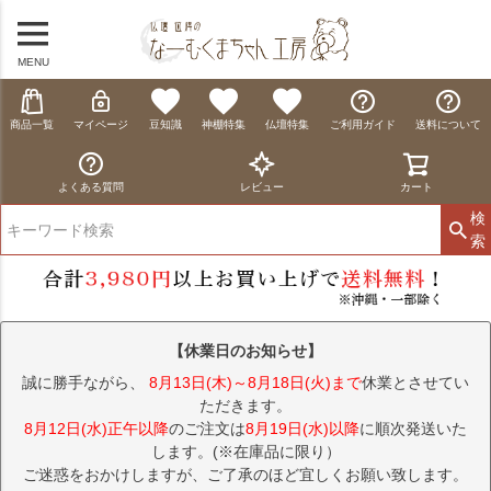
MENU
商品一覧
マイページ
豆知識
神棚特集
仏壇特集
ご利用ガイド
送料について
よくある質問
レビュー
カート
検
索
【休業日のお知らせ】
誠に勝手ながら、
8月13日(木)～8月18日(火)まで
休業とさせてい
ただきます。
8月12日(水)正午以降
のご注文は
8月19日(水)以降
に順次発送いた
します。(※在庫品に限り）
ご迷惑をおかけしますが、ご了承のほど宜しくお願い致します。