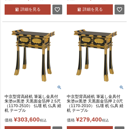
詳細を見る
詳細を見る
中京型背高経机 筆返し金具付
中京型背高経机 筆返し金具付
朱塗or黒塗 天黒面金箔押 2.5尺
朱塗or黒塗 天黒面金箔押 2.0尺
（1170-2510） 仏壇 机 仏具 経
（1170-2010） 仏壇 机 仏具 経
机 テーブル
机 テーブル
¥
303,600
¥
279,400
価格
価格
税込
税込