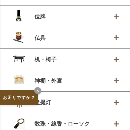
位牌
仏具
机・椅子
神棚・外宮
×
お困りですか？
盆提灯
数珠・線香・ローソク