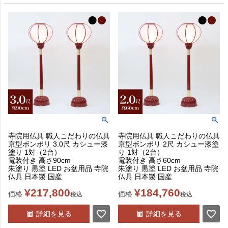
寺院用仏具 職人こだわりの仏具
寺院用仏具 職人こだわりの仏具
京型ボンボリ 3.0尺 カシュー漆
京型ボンボリ 2尺 カシュー漆塗
塗り 1対（2台）
り 1対（2台）
電装付き 高さ90cm
電装付き 高さ60cm
朱塗り 黒塗 LED お盆用品 寺院
朱塗り 黒塗 LED お盆用品 寺院
仏具 日本製 国産
仏具 日本製 国産
¥
217,800
¥
184,760
価格
価格
税込
税込
詳細を見る
詳細を見る