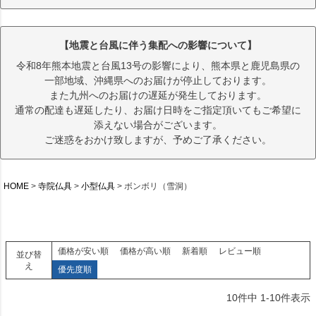
【地震と台風に伴う集配への影響について】
令和8年熊本地震と台風13号の影響により、熊本県と鹿児島県の
一部地域、沖縄県へのお届けが停止しております。
また九州へのお届けの遅延が発生しております。
通常の配達も遅延したり、お届け日時をご指定頂いてもご希望に
添えない場合がございます。
ご迷惑をおかけ致しますが、予めご了承ください。
HOME
寺院仏具
小型仏具
ボンボリ（雪洞）
価格が安い順
価格が高い順
新着順
レビュー順
並び替
え
優先度順
10
件中
1
-
10
件表示