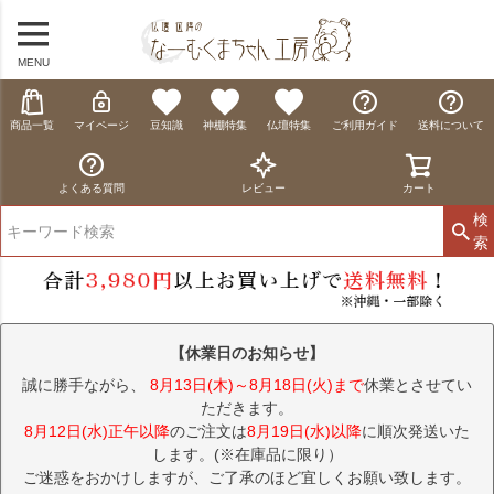
MENU
商品一覧
マイページ
豆知識
神棚特集
仏壇特集
ご利用ガイド
送料について
よくある質問
レビュー
カート
検
索
【休業日のお知らせ】
誠に勝手ながら、
8月13日(木)～8月18日(火)まで
休業とさせてい
ただきます。
8月12日(水)正午以降
のご注文は
8月19日(水)以降
に順次発送いた
します。(※在庫品に限り）
ご迷惑をおかけしますが、ご了承のほど宜しくお願い致します。