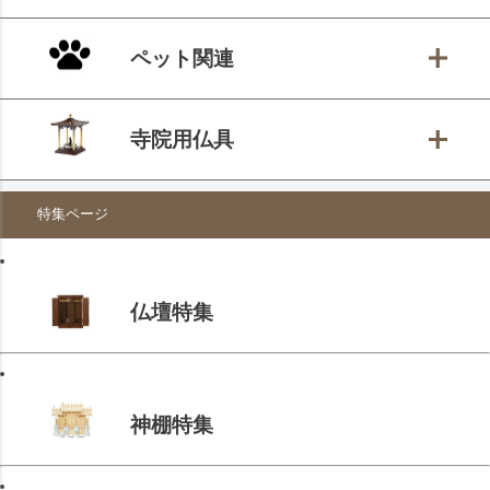
ペット関連
寺院用仏具
特集ページ
仏壇特集
神棚特集