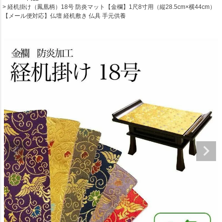
経机掛け（鳳凰柄）18号 防炎マット【金欄】1尺8寸用（縦28.5cm×横44cm）
【メール便対応】仏壇 経机敷き 仏具 手元供養