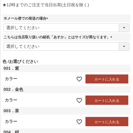
★12時までのご注文で当日出荷(土日祝を除く)
※メール便での発送の場合
(
必
須
こちらは当店取り扱いの経机「あすか」とはサイズが異なります。
)
(
必
須
)
色
お選びください
001．紫
カラー
カートに入れる
002．金色
カラー
カートに入れる
003．茶
カラー
カートに入れる
004．紺