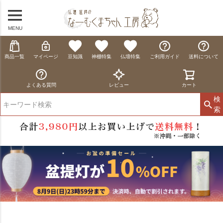
MENU
商品一覧
マイページ
豆知識
神棚特集
仏壇特集
ご利用ガイド
送料について
よくある質問
レビュー
カート
検
索