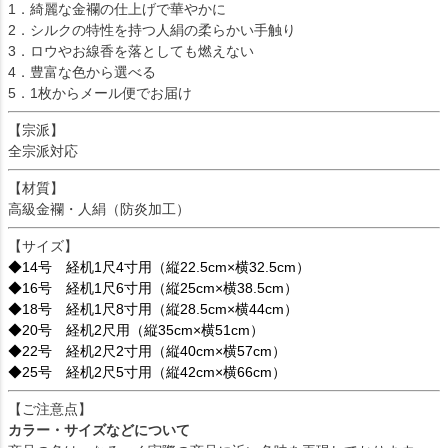
1．綺麗な金襴の仕上げで華やかに
2．シルクの特性を持つ人絹の柔らかい手触り
3．ロウやお線香を落としても燃えない
4．豊富な色から選べる
5．1枚からメール便でお届け
【宗派】
全宗派対応
【材質】
高級金襴・人絹（防炎加工）
【サイズ】
◆14号 経机1尺4寸用（縦22.5cm×横32.5cm）
◆16号 経机1尺6寸用（縦25cm×横38.5cm）
◆18号 経机1尺8寸用（縦28.5cm×横44cm）
◆20号 経机2尺用（縦35cm×横51cm）
◆22号 経机2尺2寸用（縦40cm×横57cm）
◆25号 経机2尺5寸用（縦42cm×横66cm）
【ご注意点】
カラー・サイズなどについて