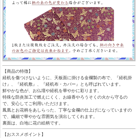
【商品の特徴】
経机を傷つけないように、天板面に掛ける金襴製の布で、『経机掛
け』、『経机敷』、『経机布・カバー』とも呼ばれています。
鮮やかな色が、お仏壇や経机を華やかに彩ります。
特殊な防炎加工で燃えにくく、お線香やろうそくの火から守るの
で、安心してご利用いただけます。
鳳凰とお花柄をあしらった、丁寧な金襴の仕上げになっていますの
で、繊細で華やかな雰囲気を演出してくれます。
裏面は、白地に花の絵柄です。
【おススメポイント】