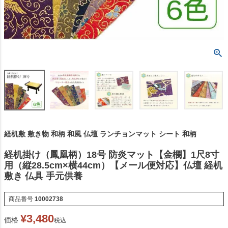
経机敷 敷き物 和柄 和風 仏壇 ランチョンマット シート 和柄
経机掛け（鳳凰柄）18号 防炎マット【金欄】1尺8寸
用（縦28.5cm×横44cm）【メール便対応】仏壇 経机
敷き 仏具 手元供養
商品番号
10002738
¥
3,480
価格
税込