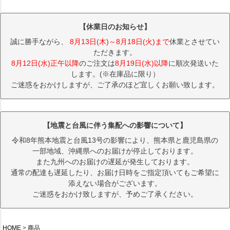
【休業日のお知らせ】
誠に勝手ながら、
8月13日(木)～8月18日(火)まで
休業とさせてい
ただきます。
8月12日(水)正午以降
のご注文は
8月19日(水)以降
に順次発送いた
します。(※在庫品に限り）
ご迷惑をおかけしますが、ご了承のほど宜しくお願い致します。
【地震と台風に伴う集配への影響について】
令和8年熊本地震と台風13号の影響により、熊本県と鹿児島県の
一部地域、沖縄県へのお届けが停止しております。
また九州へのお届けの遅延が発生しております。
通常の配達も遅延したり、お届け日時をご指定頂いてもご希望に
添えない場合がございます。
ご迷惑をおかけ致しますが、予めご了承ください。
HOME
商品