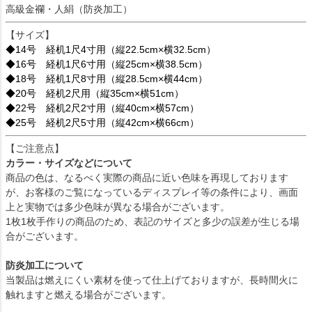
高級金襴・人絹（防炎加工）
【サイズ】
◆14号 経机1尺4寸用（縦22.5cm×横32.5cm）
◆16号 経机1尺6寸用（縦25cm×横38.5cm）
◆18号 経机1尺8寸用（縦28.5cm×横44cm）
◆20号 経机2尺用（縦35cm×横51cm）
◆22号 経机2尺2寸用（縦40cm×横57cm）
◆25号 経机2尺5寸用（縦42cm×横66cm）
【ご注意点】
カラー・サイズなどについて
商品の色は、なるべく実際の商品に近い色味を再現しております
が、お客様のご覧になっているディスプレイ等の条件により、画面
上と実物では多少色味が異なる場合がございます。
1枚1枚手作りの商品のため、表記のサイズと多少の誤差が生じる場
合がございます。
防炎加工について
当製品は燃えにくい素材を使って仕上げておりますが、長時間火に
触れますと燃える場合がございます。