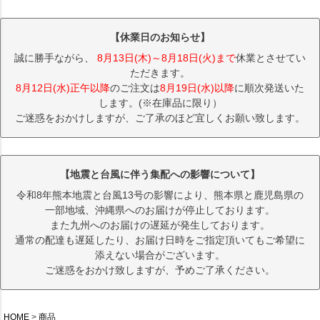
【休業日のお知らせ】
誠に勝手ながら、
8月13日(木)～8月18日(火)まで
休業とさせてい
ただきます。
8月12日(水)正午以降
のご注文は
8月19日(水)以降
に順次発送いた
します。(※在庫品に限り）
ご迷惑をおかけしますが、ご了承のほど宜しくお願い致します。
【地震と台風に伴う集配への影響について】
令和8年熊本地震と台風13号の影響により、熊本県と鹿児島県の
一部地域、沖縄県へのお届けが停止しております。
また九州へのお届けの遅延が発生しております。
通常の配達も遅延したり、お届け日時をご指定頂いてもご希望に
添えない場合がございます。
ご迷惑をおかけ致しますが、予めご了承ください。
HOME
商品