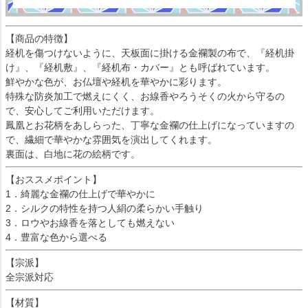
【商品の特徴】
経机を傷つけないように、天板面に掛ける金襴製の布で、『経机掛
け』、『経机敷』、『経机布・カバー』とも呼ばれています。
鮮やかな色が、お仏壇や経机を華やかに彩ります。
特殊な防炎加工で燃えにくく、お線香やろうそくの火から守るの
で、安心してご利用いただけます。
鳳凰とお花柄をあしらった、丁寧な金襴の仕上げになっていますの
で、繊細で華やかな雰囲気を演出してくれます。
裏面は、白地に花の絵柄です。
【おススメポイント】
1．綺麗な金襴の仕上げで華やかに
2．シルクの特性を持つ人絹の柔らかい手触り
3．ロウやお線香を落としても燃えない
4．豊富な色から選べる
【宗派】
全宗派対応
【材質】