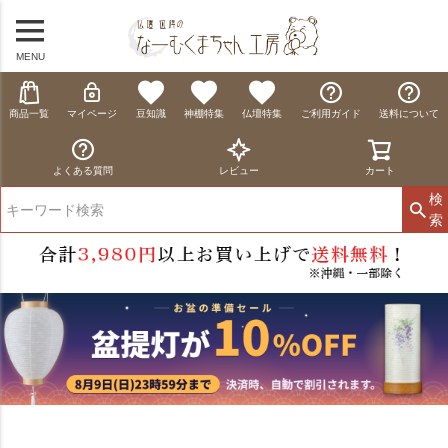
MENU
商品一覧
マイページ
豆知識
神棚特集
仏壇特集
ご利用ガイド
送料について
よくある質問
レビュー
カート
検
索