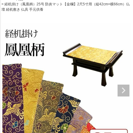
経机掛け（鳳凰柄）25号 防炎マット【金欄】2尺5寸用（縦42cm×横66cm）仏
壇 経机敷き 仏具 手元供養