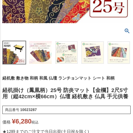
経机敷 敷き物 和柄 和風 仏壇 ランチョンマット シート 和柄
経机掛け（鳳凰柄）25号 防炎マット【金欄】2尺5寸
用（縦42cm×横66cm）仏壇 経机敷き 仏具 手元供養
商品番号
10023287
¥
6,280
価格
税込
★12時までのご注文で当日出荷(土日祝を除く)