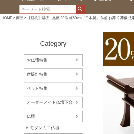
HOME
商品
【経机】紫檀・黒檀 20号 幅60cm「日本製」 仏前 お葬式 葬儀 法事
Category
お仏壇特集
盆提灯特集
ペット特集
オーダーメイド仏壇下台
仏壇
モダンミニ仏壇