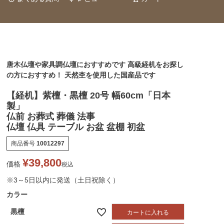
唐木仏壇や家具調仏壇におすすめです 高級経机をお探し
の方におすすめ！ 天然杢を使用した国産品です
【経机】紫檀・黒檀 20号 幅60cm「日本
製」
仏前 お葬式 葬儀 法事
仏壇 仏具 テーブル お盆 盆棚 初盆
商品番号
10012297
¥
39,800
価格
税込
※3～5日以内に発送（土日祝除く）
カラー
黒檀
カートに入れる