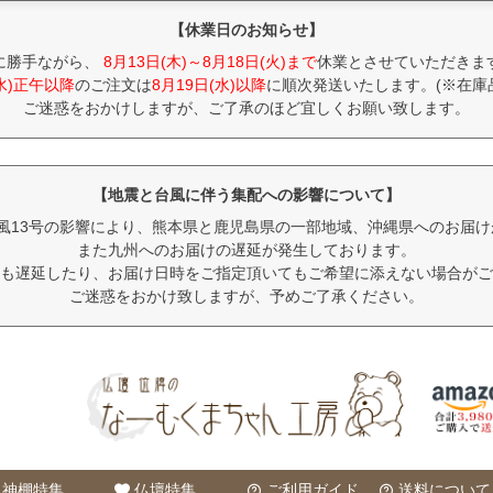
【休業日のお知らせ】
に勝手ながら、
8月13日(木)～8月18日(火)まで
休業とさせていただきま
(水)正午以降
のご注文は
8月19日(水)以降
に順次発送いたします。(※在庫
ご迷惑をおかけしますが、ご了承のほど宜しくお願い致します。
【地震と台風に伴う集配への影響について】
風13号の影響により、熊本県と鹿児島県の一部地域、沖縄県へのお届
また九州へのお届けの遅延が発生しております。
も遅延したり、お届け日時をご指定頂いてもご希望に添えない場合がご
ご迷惑をおかけ致しますが、予めご了承ください。
神棚特集
仏壇特集
ご利用ガイド
送料について