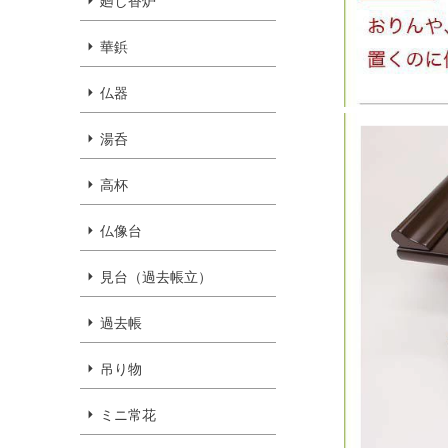
廻し香炉
華鋲
仏器
湯呑
高杯
仏像台
見台（過去帳立）
過去帳
吊り物
ミニ常花