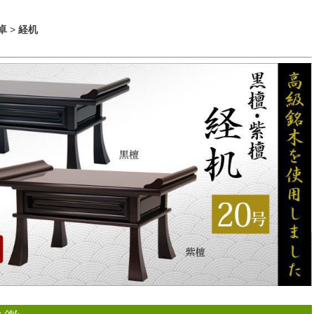
卓
>
経机