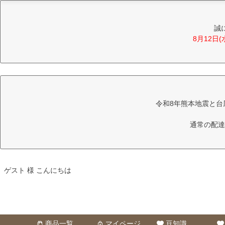
誠
8月12日
令和8年熊本地震と台
通常の配達
ゲスト 様 こんにちは
商品一覧
マイページ
豆知識