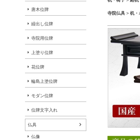
机・椅子
>
経机
唐木位牌
寺院仏具
>
机・
繰出し位牌
寺院用位牌
上塗り位牌
花位牌
輪島上塗位牌
モダン位牌
位牌文字入れ
仏具
仏像