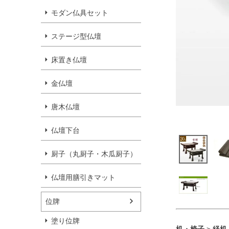
モダン仏具セット
ステージ型仏壇
床置き仏壇
金仏壇
唐木仏壇
仏壇下台
厨子（丸厨子・木瓜厨子）
仏壇用膳引きマット
位牌
塗り位牌