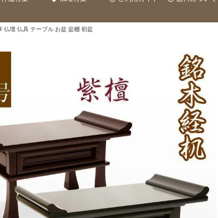
 仏壇 仏具 テーブル お盆 盆棚 初盆