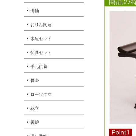
掛軸
おりん関連
木魚セット
仏具セット
手元供養
骨壷
ローソク立
花立
香炉