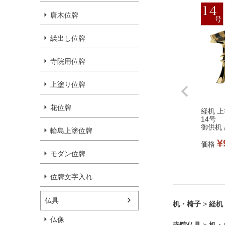
唐木位牌
繰出し位牌
寺院用位牌
上塗り位牌
花位牌
経机 
14号
御供机 
輪島上塗位牌
谷派 仏
¥
ル
価格
モダン位牌
位牌文字入れ
仏具
机・椅子
>
経机
仏像