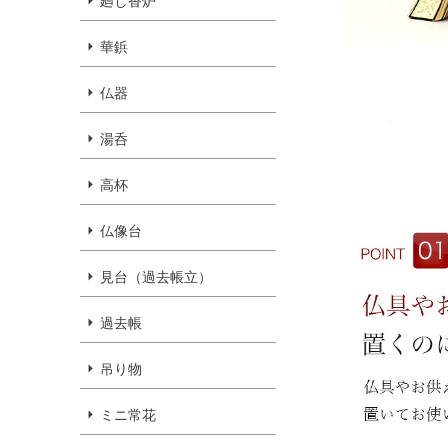
廻し香炉
華鋲
仏器
湯呑
高杯
仏像台
見台（過去帳立）
過去帳
吊り物
ミニ常花