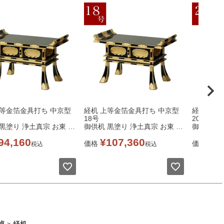
上等金箔金具打ち 中京型
経机 上等金箔金具打ち 中京型
経机 上等
18号
20号
黒塗り 浄土真宗 お東 大
御供机 黒塗り 浄土真宗 お東 大
御供机 黒
壇前机 仏壇 仏具 テーブ
谷派 仏壇前机 仏壇 仏具 テーブ
谷派 仏壇
94,160
¥
107,360
¥
1
ル
ル
価格
価格
税込
税込