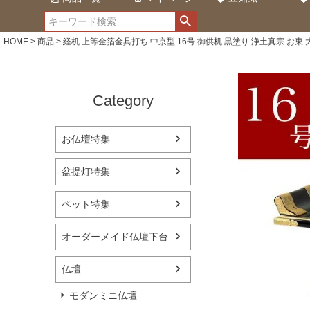
HOME
商品
経机 上等金箔金具打ち 中京型 16号 御供机 黒塗り 浄土真宗 お東 
Category
お仏壇特集
盆提灯特集
ペット特集
オーダーメイド仏壇下台
仏壇
モダンミニ仏壇