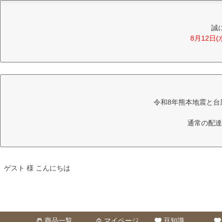
誠
8月12日
令和8年熊本地震と台
通常の配達
ゲスト 様 こんにちは
商品一覧
マイページ
豆知識