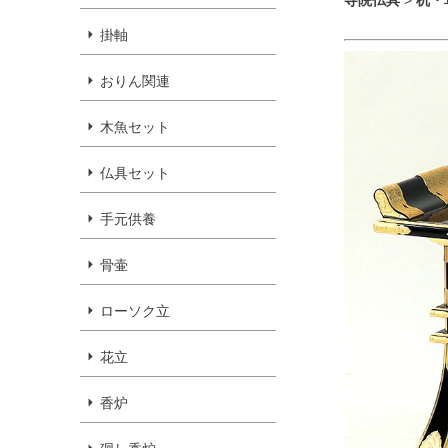
寺院仏具
>
机・
掛軸
おりん関連
木魚セット
仏具セット
手元供養
骨壷
ローソク立
花立
香炉