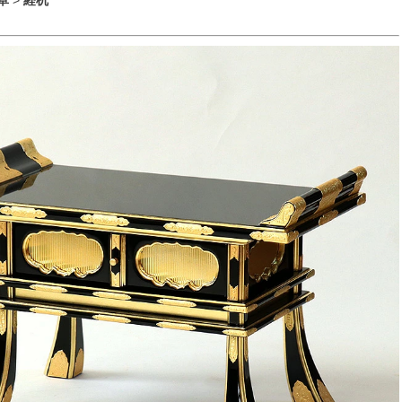
卓
>
経机