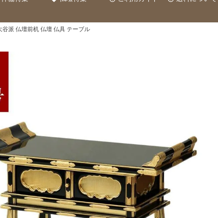
大谷派 仏壇前机 仏壇 仏具 テーブル