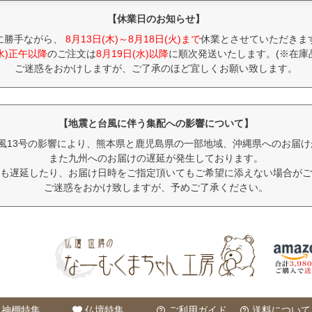
【休業日のお知らせ】
に勝手ながら、
8月13日(木)～8月18日(火)まで
休業とさせていただきま
(水)正午以降
のご注文は
8月19日(水)以降
に順次発送いたします。(※在庫
ご迷惑をおかけしますが、ご了承のほど宜しくお願い致します。
【地震と台風に伴う集配への影響について】
風13号の影響により、熊本県と鹿児島県の一部地域、沖縄県へのお届
また九州へのお届けの遅延が発生しております。
も遅延したり、お届け日時をご指定頂いてもご希望に添えない場合がご
ご迷惑をおかけ致しますが、予めご了承ください。
神棚特集
仏壇特集
ご利用ガイド
送料について