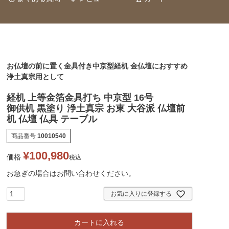
お仏壇の前に置く金具付き中京型経机 金仏壇におすすめ
浄土真宗用として
経机 上等金箔金具打ち 中京型 16号
御供机 黒塗り 浄土真宗 お東 大谷派 仏壇前
机 仏壇 仏具 テーブル
商品番号
10010540
¥
100,980
価格
税込
お急ぎの場合はお問い合わせください。
お気に入りに登録する
カートに入れる