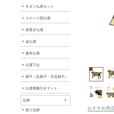
モダン仏具セット
ステージ型仏壇
床置き仏壇
金仏壇
唐木仏壇
仏壇下台
厨子（丸厨子・木瓜厨子）
仏壇用膳引きマット
位牌
おすすめ商
塗り位牌