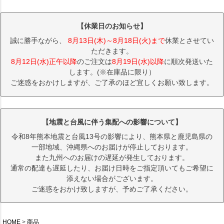
【休業日のお知らせ】
誠に勝手ながら、
8月13日(木)～8月18日(火)まで
休業とさせてい
ただきます。
8月12日(水)正午以降
のご注文は
8月19日(水)以降
に順次発送いた
します。(※在庫品に限り）
ご迷惑をおかけしますが、ご了承のほど宜しくお願い致します。
【地震と台風に伴う集配への影響について】
令和8年熊本地震と台風13号の影響により、熊本県と鹿児島県の
一部地域、沖縄県へのお届けが停止しております。
また九州へのお届けの遅延が発生しております。
通常の配達も遅延したり、お届け日時をご指定頂いてもご希望に
添えない場合がございます。
ご迷惑をおかけ致しますが、予めご了承ください。
HOME
商品