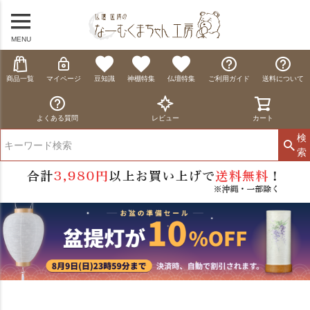
MENU
商品一覧
マイページ
豆知識
神棚特集
仏壇特集
ご利用ガイド
送料について
よくある質問
レビュー
カート
検
索