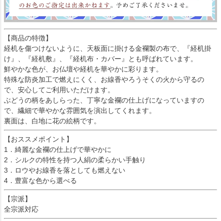
【商品の特徴】
経机を傷つけないように、天板面に掛ける金襴製の布で、『経机掛
け』、『経机敷』、『経机布・カバー』とも呼ばれています。
鮮やかな色が、お仏壇や経机を華やかに彩ります。
特殊な防炎加工で燃えにくく、お線香やろうそくの火から守るの
で、安心してご利用いただけます。
ぶどうの柄をあしらった、丁寧な金襴の仕上げになっていますの
で、繊細で華やかな雰囲気を演出してくれます。
裏面は、白地に花の絵柄です。
【おススメポイント】
1．綺麗な金襴の仕上げで華やかに
2．シルクの特性を持つ人絹の柔らかい手触り
3．ロウやお線香を落としても燃えない
4．豊富な色から選べる
【宗派】
全宗派対応