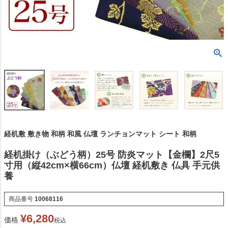
経机敷 敷き物 和柄 和風 仏壇 ランチョンマット シート 和柄
経机掛け（ぶどう柄）25号 防炎マット【金欄】2尺5
寸用（縦42cm×横66cm）仏壇 経机敷き 仏具 手元供
養
商品番号
10068116
¥
6,280
価格
税込