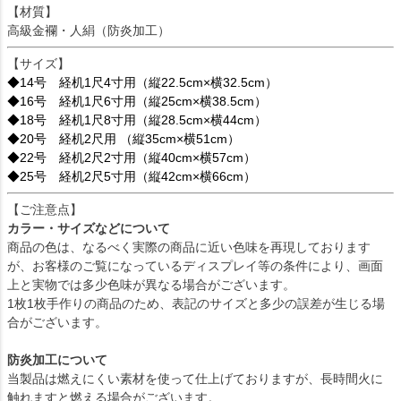
【材質】
高級金襴・人絹（防炎加工）
【サイズ】
◆14号 経机1尺4寸用（縦22.5cm×横32.5cm）
◆16号 経机1尺6寸用（縦25cm×横38.5cm）
◆18号 経机1尺8寸用（縦28.5cm×横44cm）
◆20号 経机2尺用 （縦35cm×横51cm）
◆22号 経机2尺2寸用（縦40cm×横57cm）
◆25号 経机2尺5寸用（縦42cm×横66cm）
【ご注意点】
カラー・サイズなどについて
商品の色は、なるべく実際の商品に近い色味を再現しております
が、お客様のご覧になっているディスプレイ等の条件により、画面
上と実物では多少色味が異なる場合がございます。
1枚1枚手作りの商品のため、表記のサイズと多少の誤差が生じる場
合がございます。
防炎加工について
当製品は燃えにくい素材を使って仕上げておりますが、長時間火に
触れますと燃える場合がございます。