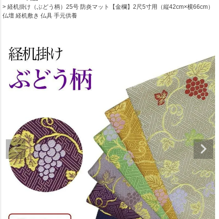
経机掛け（ぶどう柄）25号 防炎マット【金欄】2尺5寸用（縦42cm×横66cm）
仏壇 経机敷き 仏具 手元供養