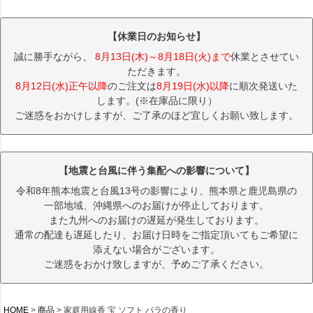
【休業日のお知らせ】
誠に勝手ながら、
8月13日(木)～8月18日(火)まで
休業とさせてい
ただきます。
8月12日(水)正午以降
のご注文は
8月19日(水)以降
に順次発送いた
します。(※在庫品に限り）
ご迷惑をおかけしますが、ご了承のほど宜しくお願い致します。
【地震と台風に伴う集配への影響について】
令和8年熊本地震と台風13号の影響により、熊本県と鹿児島県の
一部地域、沖縄県へのお届けが停止しております。
また九州へのお届けの遅延が発生しております。
通常の配達も遅延したり、お届け日時をご指定頂いてもご希望に
添えない場合がございます。
ご迷惑をおかけ致しますが、予めご了承ください。
HOME
商品
家庭用線香 宝 ソフト バラの香り