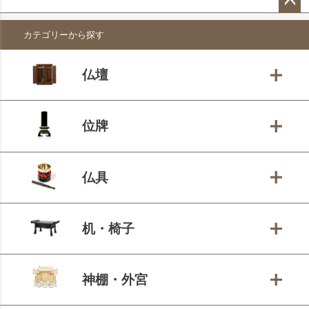
ペー
カテゴリーから探す
ジト
ップ
へ
仏壇
位牌
仏具
机・椅子
神棚・外宮