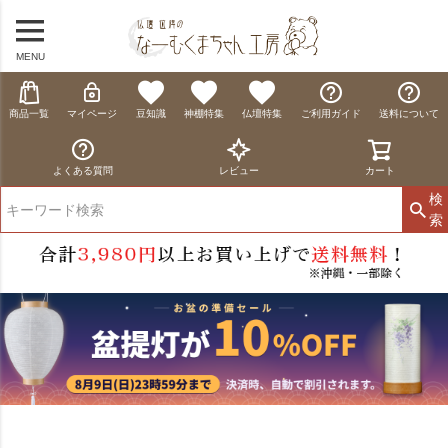
MENU
商品一覧
マイページ
豆知識
神棚特集
仏壇特集
ご利用ガイド
送料について
よくある質問
レビュー
カート
検
索