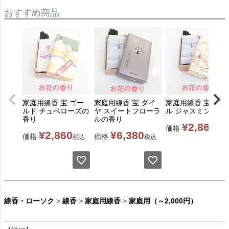
おすすめ商品
家庭用線香 宝 ゴー
家庭用線香 宝 ダイ
家庭用線香 宝 パー
ルド チュベローズの
ヤ スイートフローラ
ル ジャスミンの香
香り
ルの香り
¥
2,860
価格
税込
¥
2,860
¥
6,380
価格
価格
税込
税込
線香・ローソク
>
線香
>
家庭用線香
>
家庭用（～2,000円）