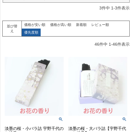
3
件中
1
-
3
件表示
価格が安い順
価格が高い順
新着順
レビュー順
並び替
え
優先度順
46
件中
1
-
46
件表示
淡墨の桜・小バラ詰 宇野千代の
淡墨の桜・大バラ詰【宇野千代