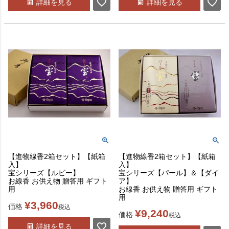
詳細を見る
詳細を見る
【進物線香2箱セット】【紙箱
【進物線香2箱セット】【紙箱
入】
入】
宝シリーズ【ルビー】
宝シリーズ【パール】＆【ダイ
お線香 お供え物 贈答用 ギフト
ア】
用
お線香 お供え物 贈答用 ギフト
用
¥
3,960
価格
税込
¥
9,240
価格
税込
詳細を見る