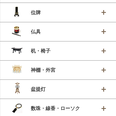
位牌
仏具
机・椅子
神棚・外宮
盆提灯
数珠・線香・ローソク