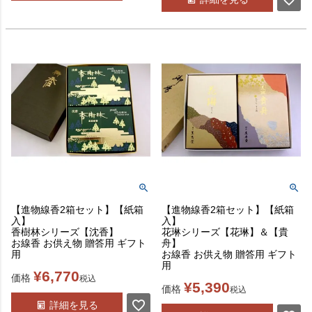
【進物線香2箱セット】【紙箱
【進物線香2箱セット】【紙箱
入】
入】
香樹林シリーズ【沈香】
花琳シリーズ【花琳】＆【貴
お線香 お供え物 贈答用 ギフト
舟】
用
お線香 お供え物 贈答用 ギフト
用
¥
6,770
価格
税込
¥
5,390
価格
税込
詳細を見る