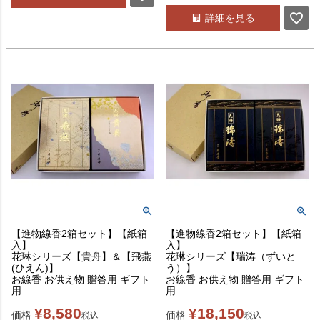
詳細を見る
【進物線香2箱セット】【紙箱
【進物線香2箱セット】【紙箱
入】
入】
花琳シリーズ【貴舟】＆【飛燕
花琳シリーズ【瑞涛（ずいと
(ひえん)】
う）】
お線香 お供え物 贈答用 ギフト
お線香 お供え物 贈答用 ギフト
用
用
¥
8,580
¥
18,150
価格
価格
税込
税込