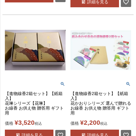
詳細を見る
【進物線香2箱セット】【紙箱
【進物線香2箱セット】【紙箱
入】
入】
花琳シリーズ【花琳】
花かおりシリーズ 選んで贈れる
お線香 お供え物 贈答用 ギフト
お線香 お供え物 贈答用 ギフト
用
用
¥
3,520
¥
2,200
価格
価格
税込
税込
詳細を見る
詳細を見る