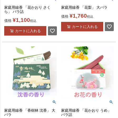
家庭用線香 「花かおり さく
家庭用線香 「花梨」 大バラ
ら」 バラ詰
¥
1,760
価格
税込
¥
1,100
価格
税込
カートに入れる
カートに入れる
家庭用線香 「香樹林 沈香」 大
家庭用線香 「花かおり うめ」
バラ
バラ詰