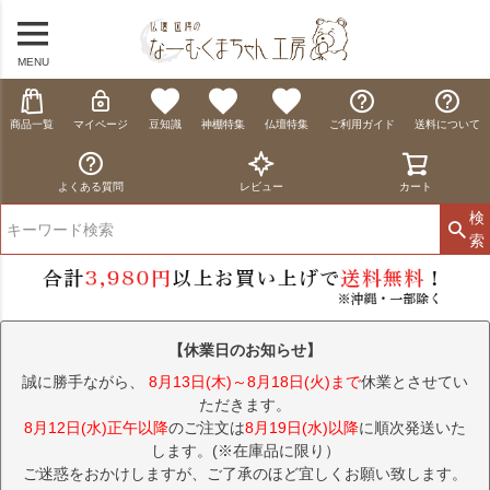
MENU
商品一覧
マイページ
豆知識
神棚特集
仏壇特集
ご利用ガイド
送料について
よくある質問
レビュー
カート
検
索
【休業日のお知らせ】
誠に勝手ながら、
8月13日(木)～8月18日(火)まで
休業とさせてい
ただきます。
8月12日(水)正午以降
のご注文は
8月19日(水)以降
に順次発送いた
します。(※在庫品に限り）
ご迷惑をおかけしますが、ご了承のほど宜しくお願い致します。