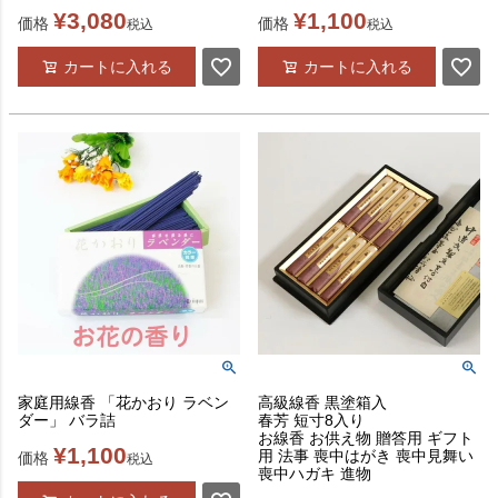
¥
3,080
¥
1,100
価格
価格
税込
税込
カートに入れる
カートに入れる
家庭用線香 「花かおり ラベン
高級線香 黒塗箱入
ダー」 バラ詰
春芳 短寸8入り
お線香 お供え物 贈答用 ギフト
¥
1,100
用 法事 喪中はがき 喪中見舞い
価格
税込
喪中ハガキ 進物