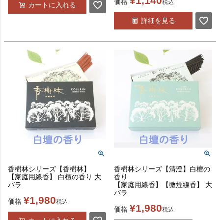
¥
1,140
価格
税込
カートに入れる
詳細を見る
香樹林シリーズ【香樹林】
香樹林シリーズ【清澄】白檀の
【家庭用線香】 白檀の香り 大
香り
バラ
【家庭用線香】【微煙線香】 大
バラ
¥
1,980
価格
税込
¥
1,980
価格
税込