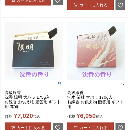
カートに入れる
カートに入れる
高級線香
高級線香
沈香 陽明 大バラ 175g入
沈水 閑林 大バラ 170g入
お線香 お供え物 贈答用 ギフト
お線香 お供え物 贈答用 ギフト
用 進物
用
¥
7,020
¥
6,050
価格
価格
税込
税込
カートに入れる
カートに入れる