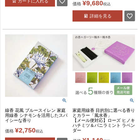
カートに入れる
¥
9,680
価格
税込
詳細を見る
線香 花風 ブルースイレン 家庭
家庭用線香 目的別に選べる香り
用線香 シナモンを活用したスパ
とカラー「風水香」
イシーな香り
【メール便対応】ローズ ヒノキ
ハチミツ＆バニラミント ラベン
¥
2,750
ダー
価格
税込