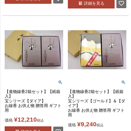
詳細を見る
【進物線香2箱セット】【紙箱
【進物線香2箱セット】【紙箱
入】
入】
宝シリーズ【ダイア】
宝シリーズ【ゴールド】＆【ダ
お線香 お供え物 贈答用 ギフト
イア】
用
お線香 お供え物 贈答用 ギフト
用
¥
12,210
価格
税込
¥
9,240
価格
税込