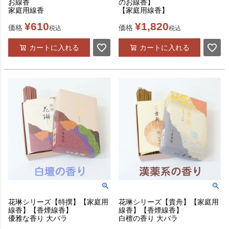
お線香
のお線香】
家庭用線香
【家庭用線香】
¥
610
¥
1,820
価格
価格
税込
税込
カートに入れる
カートに入れる
花琳シリーズ【特撰】【家庭用
花琳シリーズ【貴舟】【家庭用
線香】【香煙線香】
線香】【香煙線香】
優雅な香り 大バラ
白檀の香り 大バラ