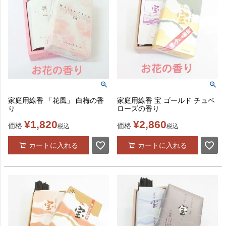
家庭用線香 「花風」 白梅の香
家庭用線香 宝 ゴールド チュベ
り
ローズの香り
¥
1,820
¥
2,860
価格
価格
税込
税込
カートに入れる
カートに入れる