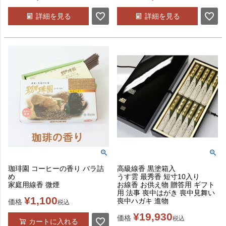
詳細を見る
詳細を見る
珈琲園 コーヒーの香り バラ詰
高級線香 黒塗箱入
め
うす雲 最秀香 短寸10入り
家庭用線香 微煙
お線香 お供え物 贈答用 ギフト
用 法事 喪中はがき 喪中見舞い
¥
1,100
喪中ハガキ 進物
価格
税込
¥
19,930
価格
税込
カートに入れる