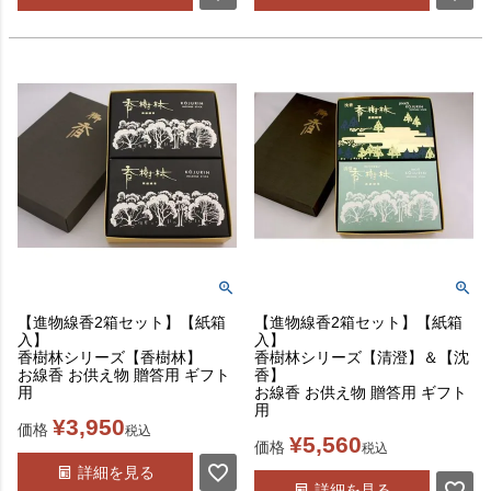
【進物線香2箱セット】【紙箱
【進物線香2箱セット】【紙箱
入】
入】
香樹林シリーズ【香樹林】
香樹林シリーズ【清澄】＆【沈
お線香 お供え物 贈答用 ギフト
香】
用
お線香 お供え物 贈答用 ギフト
用
¥
3,950
価格
税込
¥
5,560
価格
税込
詳細を見る
詳細を見る