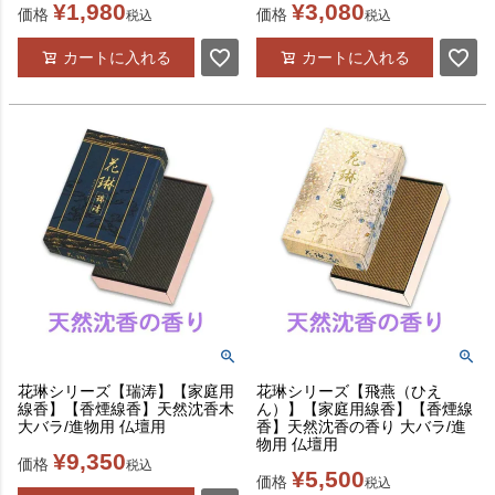
¥
1,980
¥
3,080
価格
価格
税込
税込
カートに入れる
カートに入れる
花琳シリーズ【瑞涛】【家庭用
花琳シリーズ【飛燕（ひえ
線香】【香煙線香】天然沈香木
ん）】【家庭用線香】【香煙線
大バラ/進物用 仏壇用
香】天然沈香の香り 大バラ/進
物用 仏壇用
¥
9,350
価格
税込
¥
5,500
価格
税込