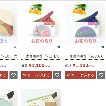
「花梨」 大
家庭用線香 「花かおり
家庭用線香 「花かおり
うめ」 バラ詰
ラベンダー」 バラ詰
0
¥
1,100
¥
1,100
価格
価格
税込
税込
税込
れる
カートに入れる
カートに入れる