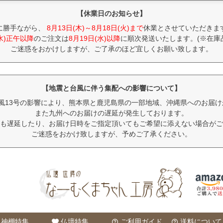
【休業日のお知らせ】
に勝手ながら、
8月13日(木)～8月18日(火)まで
休業とさせていただきま
(水)正午以降
のご注文は
8月19日(水)以降
に順次発送いたします。(※在庫
ご迷惑をおかけしますが、ご了承のほど宜しくお願い致します。
【地震と台風に伴う集配への影響について】
風13号の影響により、熊本県と鹿児島県の一部地域、沖縄県へのお届
また九州へのお届けの遅延が発生しております。
も遅延したり、お届け日時をご指定頂いてもご希望に添えない場合がご
ご迷惑をおかけ致しますが、予めご了承ください。
神棚特集
仏壇特集
ご利用ガイド
送料について