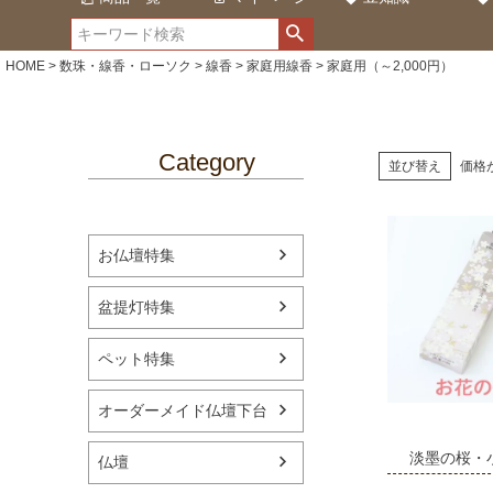
HOME
数珠・線香・ローソク
線香
家庭用線香
家庭用（～2,000円）
Category
並び替え
価格
お仏壇特集
盆提灯特集
ペット特集
オーダーメイド仏壇下台
淡墨の桜・
仏壇
野千代のお