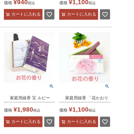
¥
940
¥
1,100
価格
価格
税込
税込
カートに入れる
カートに入れる
家庭用線香 宝 ルビー
家庭用線香 「花かおり
フローラルの香り
さくら」 バラ詰
¥
1,980
¥
1,100
価格
価格
税込
税込
カートに入れる
カートに入れる