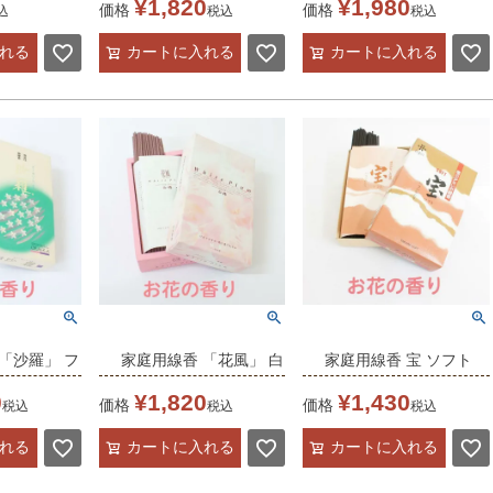
¥
1,820
¥
1,980
価格
価格
込
税込
税込
【家庭用線香】
線香】
れる
カートに入れる
カートに入れる
優雅な香り 大バラ
「沙羅」 フ
家庭用線香 「花風」 白
家庭用線香 宝 ソフト
香り
梅の香り
バラの香り
0
¥
1,820
¥
1,430
価格
価格
税込
税込
税込
れる
カートに入れる
カートに入れる