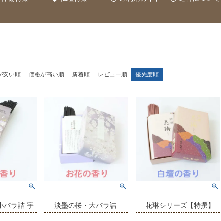
が安い順
価格が高い順
新着順
レビュー順
優先度順
小バラ詰 宇
淡墨の桜・大バラ詰
花琳シリーズ【特撰】
線香
【宇野千代のお線香】
【家庭用線香】【香煙