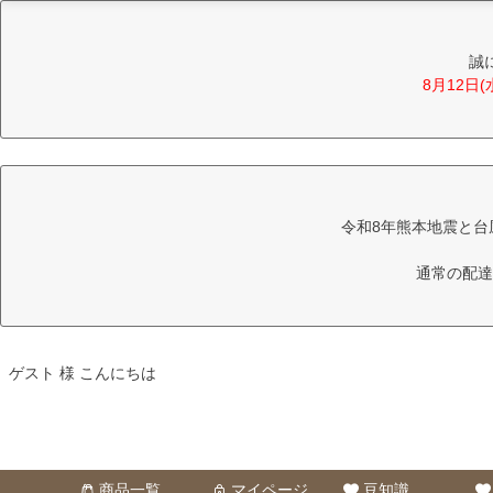
誠
8月12日
令和8年熊本地震と台
通常の配達
ゲスト 様 こんにちは
商品一覧
マイページ
豆知識