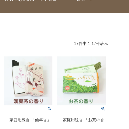
17
件中
1
-
17
件表示
家庭用線香 「仙年香」
家庭用線香 「お茶の香
大バラ
り」 バラ詰 八十八夜