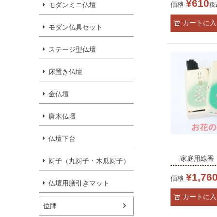
¥
610
価格
モダンミニ仏壇
税
家庭用線香
カートに入
モダン仏具セット
ステージ型仏壇
床置き仏壇
金仏壇
唐木仏壇
仏壇下台
家庭用線香 
厨子（丸厨子・木瓜厨子）
ローラルの
¥
1,76
価格
仏壇用膳引きマット
カートに入
位牌