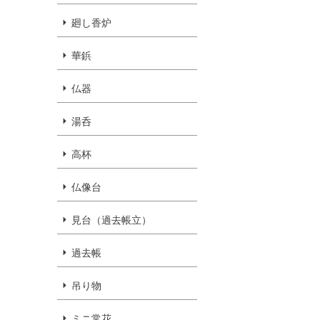
廻し香炉
華鋲
仏器
湯呑
高杯
仏像台
見台（過去帳立）
過去帳
吊り物
ミニ常花