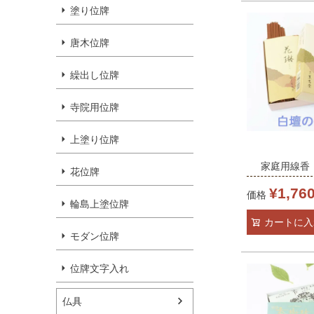
塗り位牌
唐木位牌
繰出し位牌
寺院用位牌
上塗り位牌
家庭用線香 
花位牌
バラ
¥
1,76
価格
輪島上塗位牌
カートに入
モダン位牌
位牌文字入れ
仏具