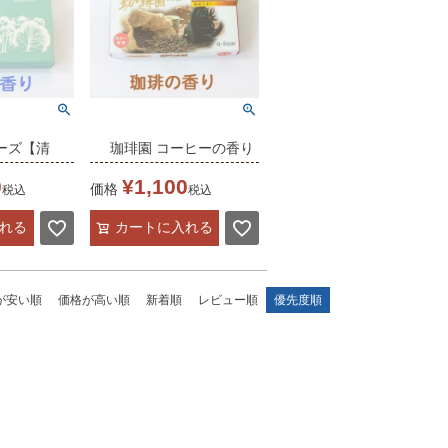
ーズ【清
珈琲園 コーヒーの香り
香り
バラ詰め
0
¥
1,100
価格
税込
税込
香】【微煙
家庭用線香 微煙
れる
カートに入れる
ラ
が安い順
価格が高い順
新着順
レビュー順
優先度順