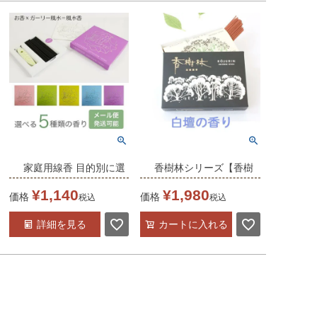
家庭用線香 目的別に選
香樹林シリーズ【香樹
べる香りとカラー「風
林】
¥
1,140
¥
1,980
価格
価格
税込
税込
水香」
【家庭用線香】 白檀の
詳細を見る
カートに入れる
【メール便対応】ロー
香り 大バラ
ズ ヒノキ ハチミツ＆バ
ニラミント ラベンダー