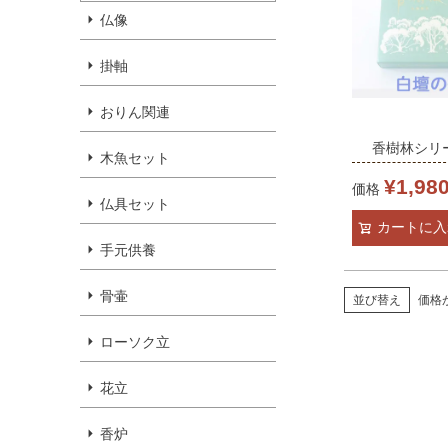
仏像
掛軸
おりん関連
香樹林シリ
木魚セット
澄】白檀の
¥
1,98
価格
仏具セット
【家庭用線
カートに入
線香】 大バ
手元供養
骨壷
並び替え
価格
ローソク立
花立
香炉