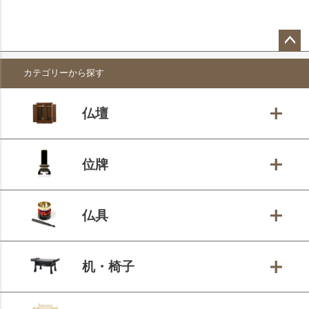
ペー
カテゴリーから探す
ジト
ップ
へ
仏壇
位牌
仏具
机・椅子