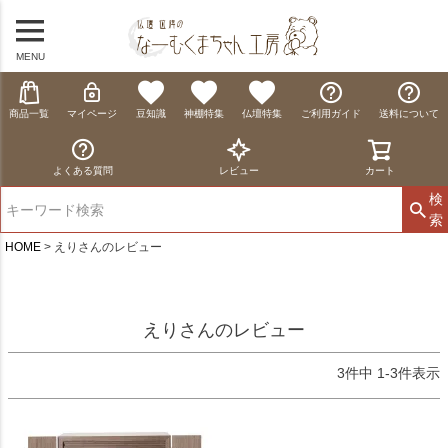
MENU
商品一覧
マイページ
豆知識
神棚特集
仏壇特集
ご利用ガイド
送料について
よくある質問
レビュー
カート
検
索
HOME
えりさんのレビュー
えりさんのレビュー
3
件中
1
-
3
件表示