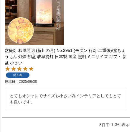
盆提灯 和風照明 (藍川の月) No.2951 (モダン 行灯 二重張)/盆ちょ
うちん 灯燈 初盆 岐阜提灯 日本製 国産 照明 ミニサイズ ギフト 新
盆 小さい
購入者
投稿日
2025/06/30
とてもオシャレでサイズも小さい為インテリアとしてもとて
も良いです。
3
件中
1
-
3
件表示