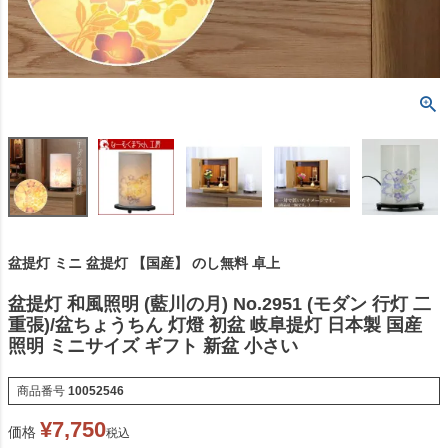
盆提灯 ミニ 盆提灯 【国産】 のし無料 卓上
盆提灯 和風照明 (藍川の月) No.2951 (モダン 行灯 二
重張)/盆ちょうちん 灯燈 初盆 岐阜提灯 日本製 国産
照明 ミニサイズ ギフト 新盆 小さい
商品番号
10052546
¥
7,750
価格
税込