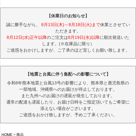
【休業日のお知らせ】
誠に勝手ながら、
8月13日(木)～8月18日(火)まで
休業とさせてい
ただきます。
8月12日(水)正午以降
のご注文は
8月19日(水)以降
に順次発送いた
します。(※在庫品に限り）
ご迷惑をおかけしますが、ご了承のほど宜しくお願い致します。
【地震と台風に伴う集配への影響について】
令和8年熊本地震と台風13号の影響により、熊本県と鹿児島県の
一部地域、沖縄県へのお届けが停止しております。
また九州へのお届けの遅延が発生しております。
通常の配達も遅延したり、お届け日時をご指定頂いてもご希望に
添えない場合がございます。
ご迷惑をおかけ致しますが、予めご了承ください。
HOME
商品