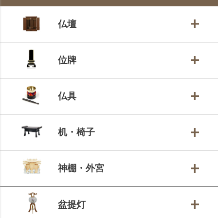
ップ
へ
仏壇
位牌
仏具
机・椅子
神棚・外宮
盆提灯