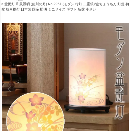
盆提灯 和風照明 (藍川の月) No.2951 (モダン 行灯 二重張)/盆ちょうちん 灯燈 初
盆 岐阜提灯 日本製 国産 照明 ミニサイズ ギフト 新盆 小さい