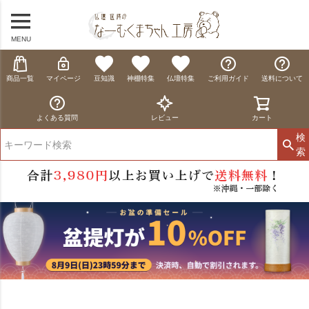
MENU
商品一覧
マイページ
豆知識
神棚特集
仏壇特集
ご利用ガイド
送料について
よくある質問
レビュー
カート
検
索