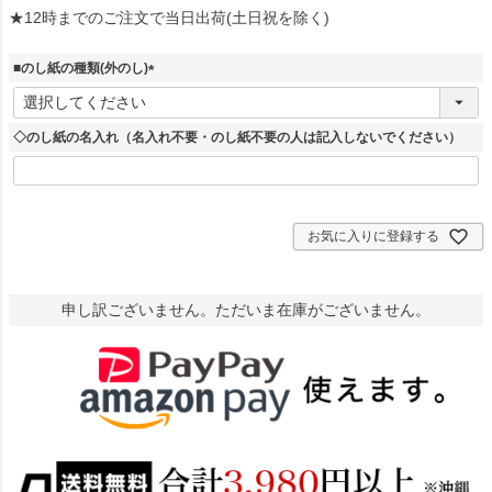
★12時までのご注文で当日出荷(土日祝を除く)
■のし紙の種類(外のし)
(
必
須
◇のし紙の名入れ（名入れ不要・のし紙不要の人は記入しないでください）
)
お気に入りに登録する
申し訳ございません。ただいま在庫がございません。