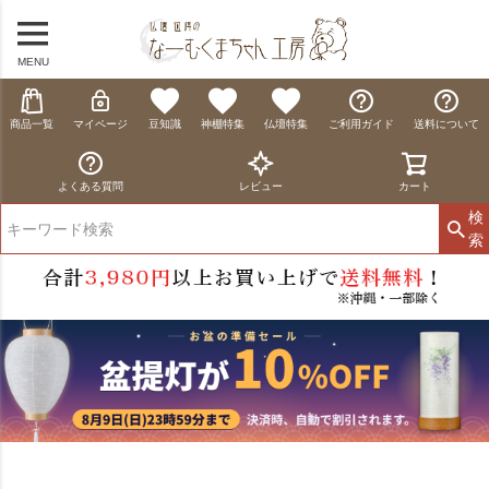
MENU
商品一覧
マイページ
豆知識
神棚特集
仏壇特集
ご利用ガイド
送料について
よくある質問
レビュー
カート
検
索