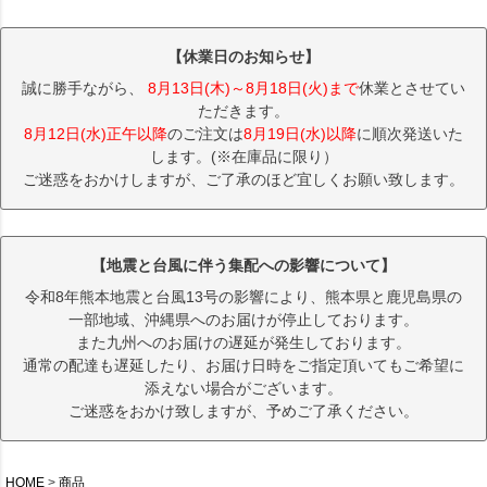
【休業日のお知らせ】
誠に勝手ながら、
8月13日(木)～8月18日(火)まで
休業とさせてい
ただきます。
8月12日(水)正午以降
のご注文は
8月19日(水)以降
に順次発送いた
します。(※在庫品に限り）
ご迷惑をおかけしますが、ご了承のほど宜しくお願い致します。
【地震と台風に伴う集配への影響について】
令和8年熊本地震と台風13号の影響により、熊本県と鹿児島県の
一部地域、沖縄県へのお届けが停止しております。
また九州へのお届けの遅延が発生しております。
通常の配達も遅延したり、お届け日時をご指定頂いてもご希望に
添えない場合がございます。
ご迷惑をおかけ致しますが、予めご了承ください。
HOME
商品