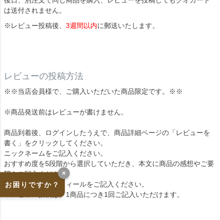
は送付されません。
※レビュー投稿後、
3週間以内
に郵送いたします。
レビューの投稿方法
※※当店会員様で、ご購入いただいた商品限定です。※※
※商品発送前はレビューが書けません。
商品到着後、ログインしたうえで、商品詳細ページの「レビューを
書く」をクリックしてください。
ニックネームをご記入ください。
おすすめ度を5段階から選択していただき、本文に商品の感想やご要
×
望をご記入ください。
よろしければプロフィールをご記入ください。
お困りですか？
※レビュー投稿は、1商品につき1回ご記入いただけます。