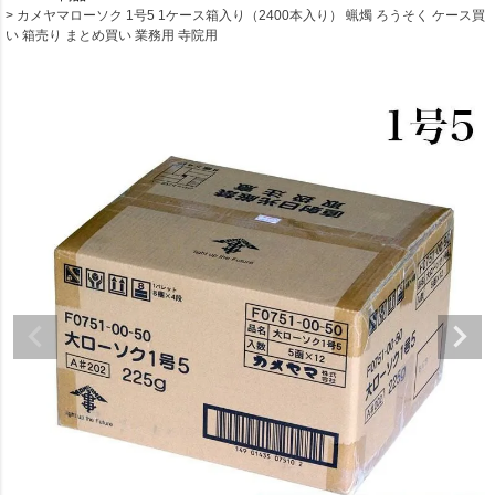
カメヤマローソク 1号5 1ケース箱入り（2400本入り） 蝋燭 ろうそく ケース買
い 箱売り まとめ買い 業務用 寺院用