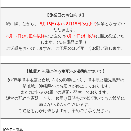
【休業日のお知らせ】
誠に勝手ながら、
8月13日(木)～8月18日(火)まで
休業とさせてい
ただきます。
8月12日(水)正午以降
のご注文は
8月19日(水)以降
に順次発送いた
します。(※在庫品に限り）
ご迷惑をおかけしますが、ご了承のほど宜しくお願い致します。
【地震と台風に伴う集配への影響について】
令和8年熊本地震と台風13号の影響により、熊本県と鹿児島県の
一部地域、沖縄県へのお届けが停止しております。
また九州へのお届けの遅延が発生しております。
通常の配達も遅延したり、お届け日時をご指定頂いてもご希望に
添えない場合がございます。
ご迷惑をおかけ致しますが、予めご了承ください。
HOME
商品