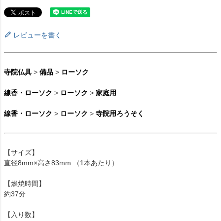
レビューを書く
寺院仏具
>
備品
>
ローソク
線香・ローソク
>
ローソク
>
家庭用
線香・ローソク
>
ローソク
>
寺院用ろうそく
【サイズ】
直径8mm×高さ83mm （1本あたり）
【燃焼時間】
約37分
【入り数】