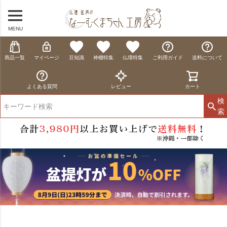
MENU
商品一覧
マイページ
豆知識
神棚特集
仏壇特集
ご利用ガイド
送料について
よくある質問
レビュー
カート
検
索