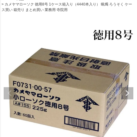
カメヤマローソク 徳用8号 1ケース箱入り（4440本入り） 蝋燭 ろうそく ケー
ス買い 箱売り まとめ買い 業務用 寺院用