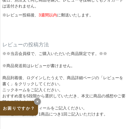
は送付されません。
※レビュー投稿後、
3週間以内
に郵送いたします。
レビューの投稿方法
※※当店会員様で、ご購入いただいた商品限定です。※※
※商品発送前はレビューが書けません。
商品到着後、ログインしたうえで、商品詳細ページの「レビューを
書く」をクリックしてください。
ニックネームをご記入ください。
おすすめ度を5段階から選択していただき、本文に商品の感想やご要
×
望をご記入ください。
よろしければプロフィールをご記入ください。
お困りですか？
※レビュー投稿は、1商品につき1回ご記入いただけます。