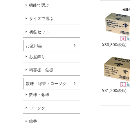
機能で選ぶ
サイズで選ぶ
初盆セット
¥
36,800
(税込)
お盆用品
お盆飾り
精霊棚・盆棚
数珠・線香・ローソク
¥
31,200
(税込)
数珠・念珠
ローソク
線香