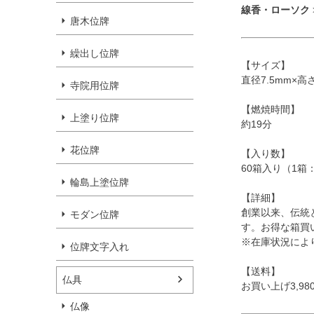
線香・ローソク
唐木位牌
繰出し位牌
【サイズ】
直径7.5mm×高
寺院用位牌
【燃焼時間】
上塗り位牌
約19分
花位牌
【入り数】
60箱入り（1箱
輪島上塗位牌
【詳細】
創業以来、伝統
モダン位牌
す。お得な箱買
※在庫状況によ
位牌文字入れ
【送料】
仏具
お買い上げ3,9
仏像