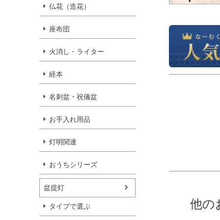
仏花（造花）
座布団
火消し・ライター
経本
名刺盆・祝儀盆
お手入れ用品
灯明関連
おうちシリーズ
盆提灯
他の
タイプで選ぶ