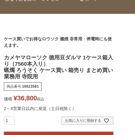
ケース買いでお得なロウソク 燃焼 非常用・停電時にも使
えます。
カメヤマローソク 徳用豆ダルマ 1ケース箱入
り（7560本入り）
蝋燭 ろうそく ケース買い 箱売り まとめ買い
業務用 寺院用
商品番号
10023581
¥
36,800
価格
税込
2～4営業日以内に発送（土日祝除く）
お気に入りに登録する