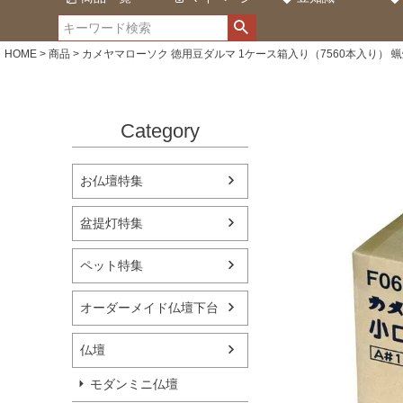
HOME
商品
カメヤマローソク 徳用豆ダルマ 1ケース箱入り（7560本入り） 蝋
Category
お仏壇特集
盆提灯特集
ペット特集
オーダーメイド仏壇下台
仏壇
モダンミニ仏壇