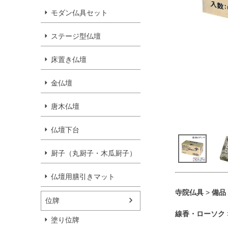
モダン仏具セット
ステージ型仏壇
床置き仏壇
金仏壇
唐木仏壇
仏壇下台
厨子（丸厨子・木瓜厨子）
仏壇用膳引きマット
寺院仏具
>
備品
位牌
線香・ローソク
塗り位牌