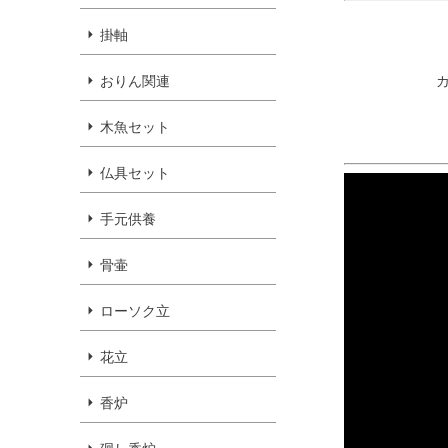
掛軸
おりん関連
木魚セット
仏具セット
手元供養
骨壷
ローソク立
花立
香炉