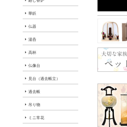
廻し香炉
華鋲
仏器
湯呑
高杯
仏像台
見台（過去帳立）
過去帳
吊り物
ミニ常花