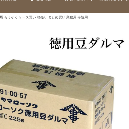
燭 ろうそく ケース買い 箱売り まとめ買い 業務用 寺院用