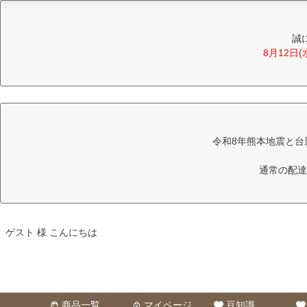
誠
8月12日
令和8年熊本地震と台
通常の配達
ゲスト 様 こんにちは
商品一覧
マイページ
豆知識