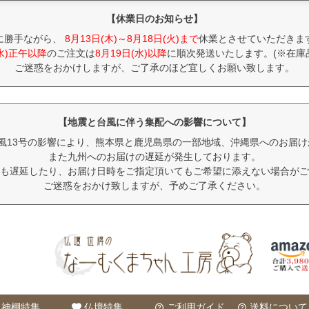
【休業日のお知らせ】
に勝手ながら、
8月13日(木)～8月18日(火)まで
休業とさせていただきま
(水)正午以降
のご注文は
8月19日(水)以降
に順次発送いたします。(※在庫
ご迷惑をおかけしますが、ご了承のほど宜しくお願い致します。
【地震と台風に伴う集配への影響について】
風13号の影響により、熊本県と鹿児島県の一部地域、沖縄県へのお届
また九州へのお届けの遅延が発生しております。
も遅延したり、お届け日時をご指定頂いてもご希望に添えない場合がご
ご迷惑をおかけ致しますが、予めご了承ください。
神棚特集
仏壇特集
ご利用ガイド
送料について