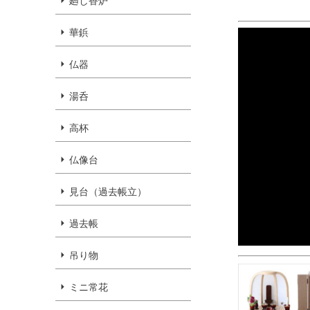
廻し香炉
華鋲
仏器
湯呑
高杯
仏像台
見台（過去帳立）
過去帳
吊り物
ミニ常花