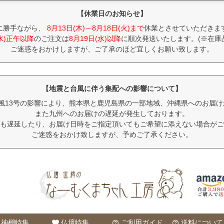
【休業日のお知らせ】
に勝手ながら、
8月13日(木)～8月18日(火)まで
休業とさせていただきま
(水)正午以降
のご注文は
8月19日(水)以降
に順次発送いたします。(※在庫
ご迷惑をおかけしますが、ご了承のほど宜しくお願い致します。
【地震と台風に伴う集配への影響について】
風13号の影響により、熊本県と鹿児島県の一部地域、沖縄県へのお届
また九州へのお届けの遅延が発生しております。
も遅延したり、お届け日時をご指定頂いてもご希望に添えない場合がご
ご迷惑をおかけ致しますが、予めご了承ください。
神棚特集
仏壇特集
ご利用ガイド
送料について