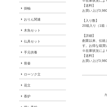
※在庫状況によ
【送料】
掛軸
お買い上げ3,9
おりん関連
【入り数】
20箱入り（1箱
木魚セット
【詳細】
創業以来、伝統
仏具セット
す。お得な箱買
※在庫状況によ
手元供養
【送料】
お買い上げ3,9
骨壷
ローソク立
花立
香炉