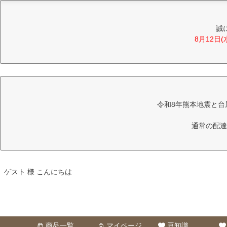
誠
8月12日
令和8年熊本地震と台
通常の配達
ゲスト 様 こんにちは
商品一覧
マイページ
豆知識