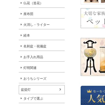
仏花（造花）
座布団
火消し・ライター
経本
名刺盆・祝儀盆
お手入れ用品
灯明関連
おうちシリーズ
盆提灯
タイプで選ぶ