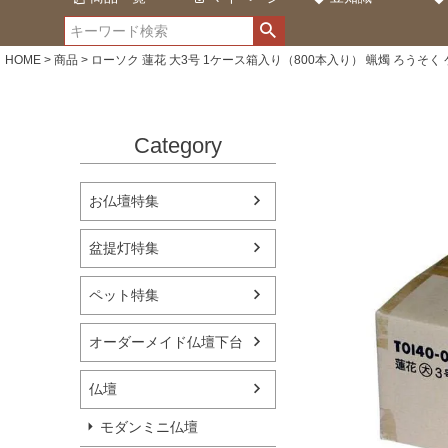
HOME
商品
ローソク 蓮花 大3号 1ケース箱入り（800本入り） 蝋燭 ろうそく
Category
お仏壇特集
盆提灯特集
ペット特集
オーダーメイド仏壇下台
仏壇
モダンミニ仏壇