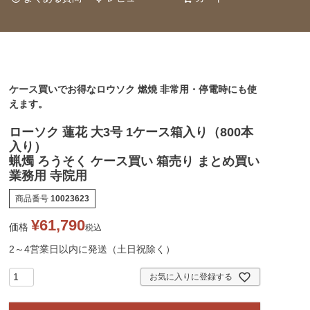
ケース買いでお得なロウソク 燃焼 非常用・停電時にも使
えます。
ローソク 蓮花 大3号 1ケース箱入り（800本
入り）
蝋燭 ろうそく ケース買い 箱売り まとめ買い
業務用 寺院用
商品番号
10023623
¥
61,790
価格
税込
2～4営業日以内に発送（土日祝除く）
お気に入りに登録する