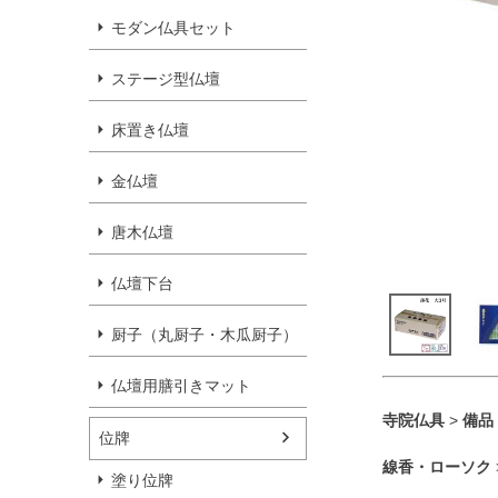
モダン仏具セット
ステージ型仏壇
床置き仏壇
金仏壇
唐木仏壇
仏壇下台
厨子（丸厨子・木瓜厨子）
仏壇用膳引きマット
寺院仏具
>
備品
位牌
線香・ローソク
塗り位牌