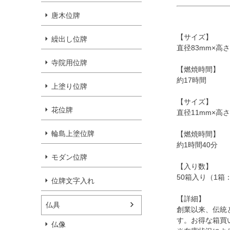
唐木位牌
【サイズ】
繰出し位牌
直径83mm×高さ
寺院用位牌
【燃焼時間】
約17時間
上塗り位牌
【サイズ】
花位牌
直径11mm×高さ
輪島上塗位牌
【燃焼時間】
約1時間40分
モダン位牌
【入り数】
50箱入り（1箱
位牌文字入れ
【詳細】
仏具
創業以来、伝統
す。お得な箱買
仏像