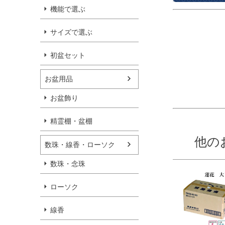
機能で選ぶ
サイズで選ぶ
初盆セット
お盆用品
お盆飾り
精霊棚・盆棚
他の
数珠・線香・ローソク
数珠・念珠
ローソク
線香