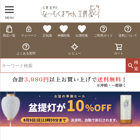
MENU
商品一覧
マイページ
豆知識
神棚特集
仏壇特集
ご利用ガイド
送料について
よくある質問
レビュー
カート
検
索