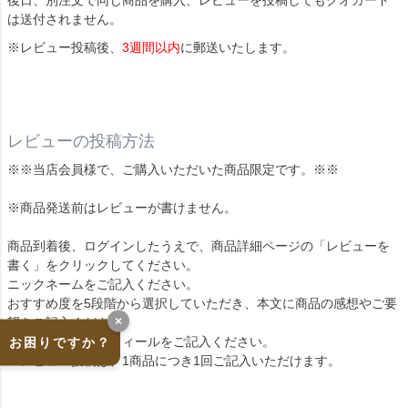
は送付されません。
※レビュー投稿後、
3週間以内
に郵送いたします。
レビューの投稿方法
※※当店会員様で、ご購入いただいた商品限定です。※※
※商品発送前はレビューが書けません。
商品到着後、ログインしたうえで、商品詳細ページの「レビューを
書く」をクリックしてください。
ニックネームをご記入ください。
おすすめ度を5段階から選択していただき、本文に商品の感想やご要
×
望をご記入ください。
よろしければプロフィールをご記入ください。
お困りですか？
※レビュー投稿は、1商品につき1回ご記入いただけます。