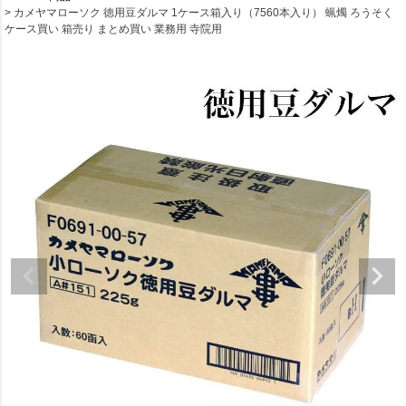
カメヤマローソク 徳用豆ダルマ 1ケース箱入り（7560本入り） 蝋燭 ろうそく
ケース買い 箱売り まとめ買い 業務用 寺院用