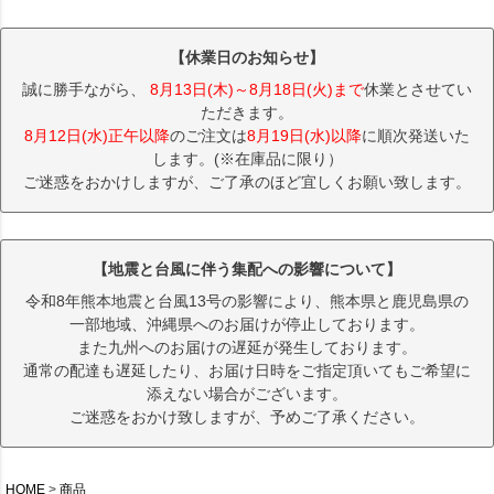
【休業日のお知らせ】
誠に勝手ながら、
8月13日(木)～8月18日(火)まで
休業とさせてい
ただきます。
8月12日(水)正午以降
のご注文は
8月19日(水)以降
に順次発送いた
します。(※在庫品に限り）
ご迷惑をおかけしますが、ご了承のほど宜しくお願い致します。
【地震と台風に伴う集配への影響について】
令和8年熊本地震と台風13号の影響により、熊本県と鹿児島県の
一部地域、沖縄県へのお届けが停止しております。
また九州へのお届けの遅延が発生しております。
通常の配達も遅延したり、お届け日時をご指定頂いてもご希望に
添えない場合がございます。
ご迷惑をおかけ致しますが、予めご了承ください。
HOME
商品