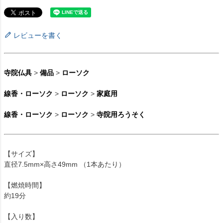
レビューを書く
寺院仏具
>
備品
>
ローソク
線香・ローソク
>
ローソク
>
家庭用
線香・ローソク
>
ローソク
>
寺院用ろうそく
【サイズ】
直径7.5mm×高さ49mm （1本あたり）
【燃焼時間】
約19分
【入り数】