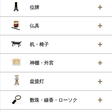
位牌
仏具
机・椅子
神棚・外宮
盆提灯
数珠・線香・ローソク