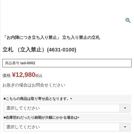
「お内陣につき立ち入り禁止」 立ち入り禁止の立札
立札 （立入禁止）(4631-0100)
商品番号
tati-0002
¥
12,980
価格
税込
お急ぎの場合はお問合せください
■こちらの商品は取り寄せ品となります。
(
必
須
■在庫切れだったり納期が大幅にかかる場合は
)
(
必