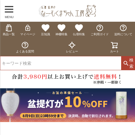
MENU
商品一覧
マイページ
豆知識
神棚特集
仏壇特集
ご利用ガイド
送料について
よくある質問
レビュー
カート
検
索