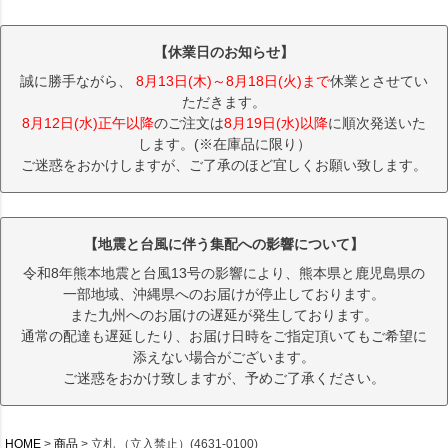
【休業日のお知らせ】
誠に勝手ながら、
8月13日(木)～8月18日(火)まで
休業とさせてい
ただきます。
8月12日(水)正午以降
のご注文は
8月19日(水)以降
に順次発送いた
します。(※在庫品に限り）
ご迷惑をおかけしますが、ご了承のほど宜しくお願い致します。
【地震と台風に伴う集配への影響について】
令和8年熊本地震と台風13号の影響により、熊本県と鹿児島県の
一部地域、沖縄県へのお届けが停止しております。
また九州へのお届けの遅延が発生しております。
通常の配達も遅延したり、お届け日時をご指定頂いてもご希望に
添えない場合がございます。
ご迷惑をおかけ致しますが、予めご了承ください。
HOME
商品
立札 （立入禁止）(4631-0100)