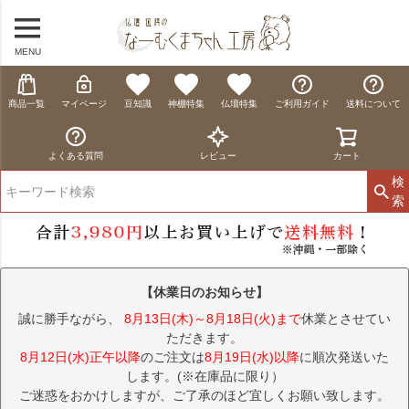
MENU
商品一覧
マイページ
豆知識
神棚特集
仏壇特集
ご利用ガイド
送料について
よくある質問
レビュー
カート
検
索
【休業日のお知らせ】
誠に勝手ながら、
8月13日(木)～8月18日(火)まで
休業とさせてい
ただきます。
8月12日(水)正午以降
のご注文は
8月19日(水)以降
に順次発送いた
します。(※在庫品に限り）
ご迷惑をおかけしますが、ご了承のほど宜しくお願い致します。