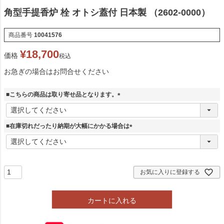
角型手提香炉 栓 オトシ蓋付 日本製 （2602-0000）
商品番号
10041576
¥
18,700
価格
税込
お急ぎの場合はお問合せください
■こちらの商品は取り寄せ品となります。
(
必
須
■在庫切れだったり納期が大幅にかかる場合は
)
(
必
須
)
お気に入りに登録する
カートに入れる