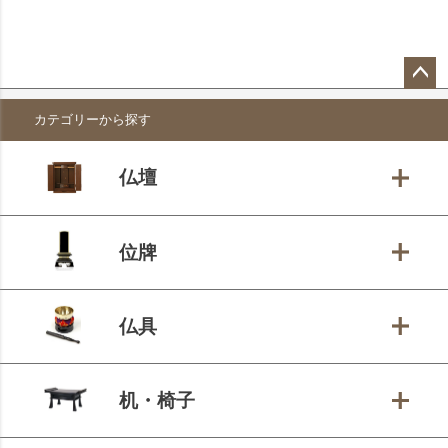
ペー
カテゴリーから探す
ジト
ップ
へ
仏壇
位牌
仏具
机・椅子