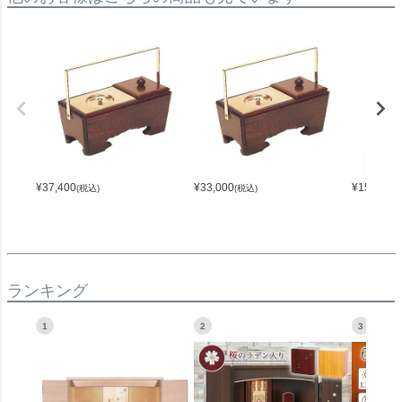
¥
37,400
¥
33,000
¥
15,840
(税込)
(税込)
(
ランキング
1
2
3