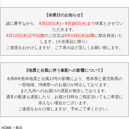
【休業日のお知らせ】
誠に勝手ながら、
8月13日(木)～8月18日(火)まで
休業とさせてい
ただきます。
8月12日(水)正午以降
のご注文は
8月19日(水)以降
に順次発送いた
します。(※在庫品に限り）
ご迷惑をおかけしますが、ご了承のほど宜しくお願い致します。
【地震と台風に伴う集配への影響について】
令和8年熊本地震と台風13号の影響により、熊本県と鹿児島県の
一部地域、沖縄県へのお届けが停止しております。
また九州へのお届けの遅延が発生しております。
通常の配達も遅延したり、お届け日時をご指定頂いてもご希望に
添えない場合がございます。
ご迷惑をおかけ致しますが、予めご了承ください。
HOME
商品