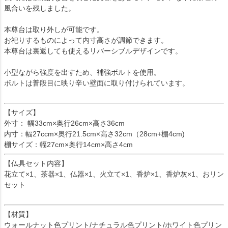
風合いを残しました。
本尊台は取り外しが可能です。
お祀りするものによって内寸高さが調節できます。
本尊台は裏返しても使えるリバーシブルデザインです。
小型ながら強度を出すため、補強ボルトを使用。
ボルトは普段目に映り辛い壁面に取り付けられています。
【サイズ】
外寸： 幅33cm×奥行26cm×高さ36cm
内寸：幅27ccm×奥行21.5cm×高さ32cm（28cm+棚4cm)
棚サイズ：幅27cm×奥行14cm×高さ4cm
【仏具セット内容】
花立て×1、茶器×1、仏器×1、火立て×1、香炉×1、香炉灰×1、おリン
セット
【材質】
ウォールナット色プリント/ナチュラル色プリント/ホワイト色プリン