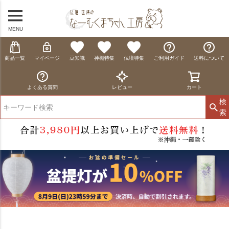
MENU
商品一覧
マイページ
豆知識
神棚特集
仏壇特集
ご利用ガイド
送料について
よくある質問
レビュー
カート
検
索