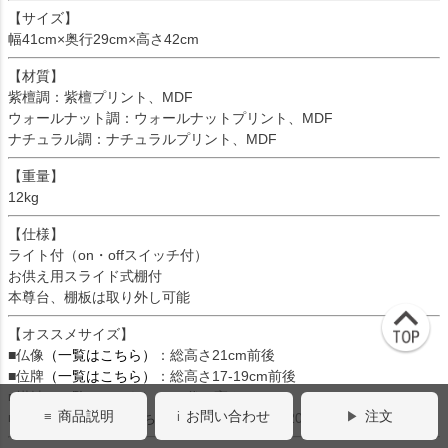
【サイズ】
幅41cm×奥行29cm×高さ42cm
【材質】
紫檀調：紫檀プリント、MDF
ウォールナット調：ウォールナットプリント、MDF
ナチュラル調：ナチュラルプリント、MDF
【重量】
12kg
【仕様】
ライト付（on・offスイッチ付）
お供え用スライド式棚付
本尊台、棚板は取り外し可能
【オススメサイズ】
■仏像
（一覧はこちら）
：総高さ21cm前後
■位牌
（一覧はこちら）
：総高さ17-19cm前後
■掛軸
（一覧はこちら）
：20代（高さ20cm）
商品説明
お問い合わせ
注文
■ティアラ
（一覧はこちら）
：小サイズ(高さ20cm)