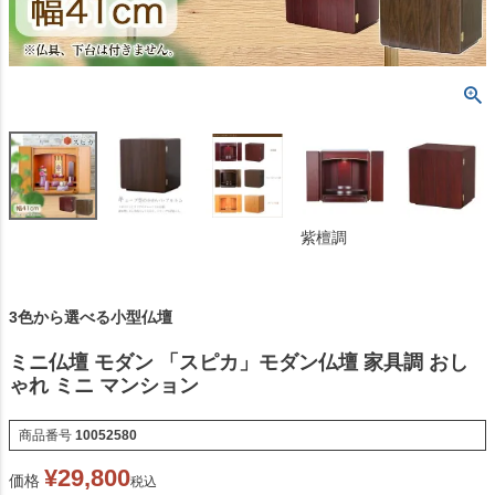
紫檀調
3色から選べる小型仏壇
ミニ仏壇 モダン 「スピカ」モダン仏壇 家具調 おし
ゃれ ミニ マンション
商品番号
10052580
¥
29,800
価格
税込