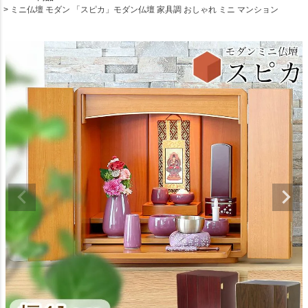
ミニ仏壇 モダン 「スピカ」モダン仏壇 家具調 おしゃれ ミニ マンション