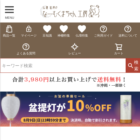
MENU
商品一覧
マイページ
豆知識
神棚特集
仏壇特集
ご利用ガイド
送料について
よくある質問
レビュー
カート
検
索