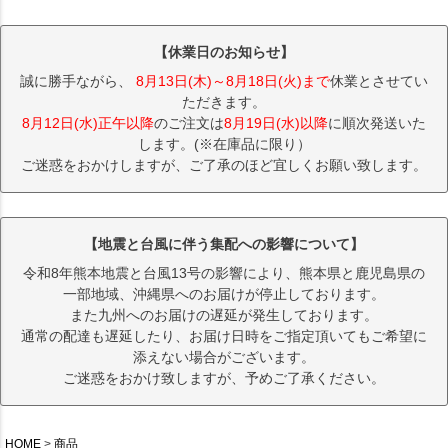
【休業日のお知らせ】
誠に勝手ながら、
8月13日(木)～8月18日(火)まで
休業とさせてい
ただきます。
8月12日(水)正午以降
のご注文は
8月19日(水)以降
に順次発送いた
します。(※在庫品に限り）
ご迷惑をおかけしますが、ご了承のほど宜しくお願い致します。
【地震と台風に伴う集配への影響について】
令和8年熊本地震と台風13号の影響により、熊本県と鹿児島県の
一部地域、沖縄県へのお届けが停止しております。
また九州へのお届けの遅延が発生しております。
通常の配達も遅延したり、お届け日時をご指定頂いてもご希望に
添えない場合がございます。
ご迷惑をおかけ致しますが、予めご了承ください。
HOME
商品