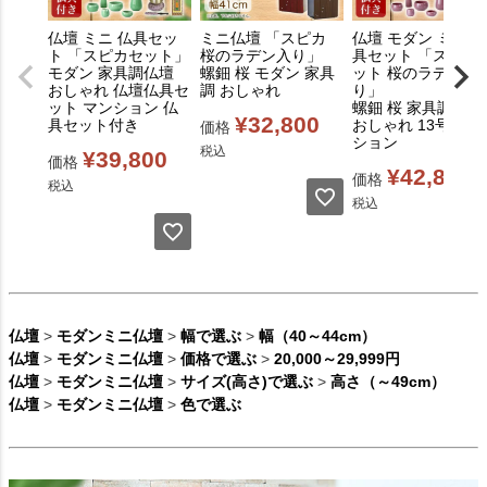
仏壇 ミニ 仏具セッ
ミニ仏壇 「スピカ
仏壇 モダン ミニ 仏
ト 「スピカセット」
桜のラデン入り」
具セット 「スピカ
モダン 家具調仏壇
螺鈿 桜 モダン 家具
ット 桜のラデン入
おしゃれ 仏壇仏具セ
調 おしゃれ
り」
ット マンション 仏
螺鈿 桜 家具調仏壇
¥
32,800
具セット付き
おしゃれ 13号 マン
価格
ション
税込
¥
39,800
価格
¥
42,800
価格
税込
税込
仏壇
>
モダンミニ仏壇
>
幅で選ぶ
>
幅（40～44cm）
仏壇
>
モダンミニ仏壇
>
価格で選ぶ
>
20,000～29,999円
仏壇
>
モダンミニ仏壇
>
サイズ(高さ)で選ぶ
>
高さ（～49cm）
仏壇
>
モダンミニ仏壇
>
色で選ぶ