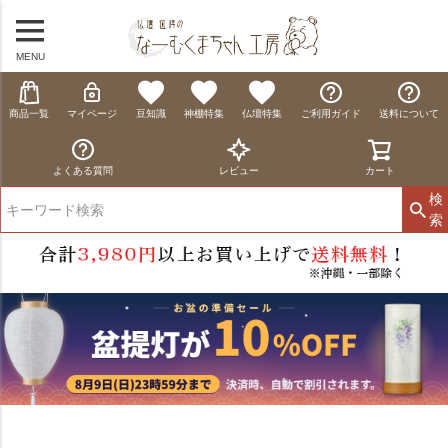
MENU
商品一覧
マイページ
豆知識
神棚特集
仏壇特集
ご利用ガイド
送料について
よくある質問
レビュー
カート
検
索