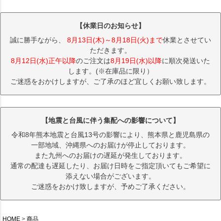
【休業日のお知らせ】
誠に勝手ながら、
8月13日(木)～8月18日(火)まで
休業とさせてい
ただきます。
8月12日(水)正午以降
のご注文は
8月19日(水)以降
に順次発送いた
します。(※在庫品に限り）
ご迷惑をおかけしますが、ご了承のほど宜しくお願い致します。
【地震と台風に伴う集配への影響について】
令和8年熊本地震と台風13号の影響により、熊本県と鹿児島県の
一部地域、沖縄県へのお届けが停止しております。
また九州へのお届けの遅延が発生しております。
通常の配達も遅延したり、お届け日時をご指定頂いてもご希望に
添えない場合がございます。
ご迷惑をおかけ致しますが、予めご了承ください。
HOME
商品