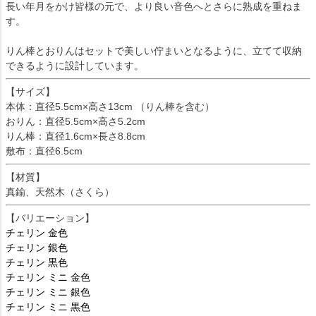
長い年月をかけ皆様の元で、より良い音色へとさらに熟成を重ねま
す。
りん棒とおりんはセットで美しい佇まいとなるように、立てて収納
できるように設計しています。
【サイズ】
本体：直径5.5cm×高さ13cm （りん棒を含む）
おりん：直径5.5cm×高さ5.2cm
りん棒：直径1.6cm×長さ8.8cm
敷布：直径6.5cm
【材質】
真鍮、天然木（さくら）
【バリエーション】
チェリン 金色
チェリン 銀色
チェリン 黒色
チェリン ミニ 金色
チェリン ミニ 銀色
チェリン ミニ 黒色