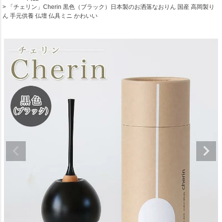
「チェリン」Cherin 黒色（ブラック）日本製のお洒落なおりん 国産 高岡製り
ん 手元供養 仏壇 仏具ミニ かわいい