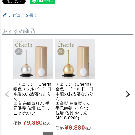
レビューを書く
おすすめ商品
「チェリン」Cherin
チェリン（Cherin）
銀色（シルバー）日
金色（ゴールド）日
本製のお洒落なおり
本製のお洒落なおり
ん
ん
国産 高岡製りん 手
国産製 高岡製りん
元供養 仏壇 仏具 ミ
手元供養 デザイン
ニ かわいい
仏壇 仏具 おりん
(4018-0200)
¥
9,880
価格
税込
¥
9,880
価格
税込