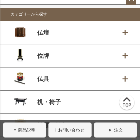
ペー
カテゴリーから探す
ジト
ップ
へ
仏壇
位牌
仏具
机・椅子
神棚・外宮
商品説明
お問い合わせ
注文