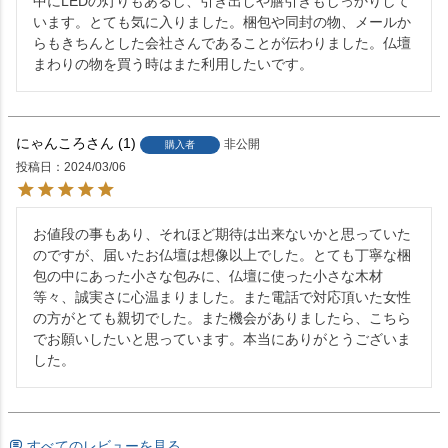
中にLEDの灯りもあるし、引き出しや膳引きもしっかりして
います。とても気に入りました。梱包や同封の物、メールか
らもきちんとした会社さんであることが伝わりました。仏壇
まわりの物を買う時はまた利用したいです。
にゃんころ
1
非公開
購入者
投稿日
2024/03/06
お値段の事もあり、それほど期待は出来ないかと思っていた
のですが、届いたお仏壇は想像以上でした。とても丁寧な梱
包の中にあった小さな包みに、仏壇に使った小さな木材
等々、誠実さに心温まりました。また電話で対応頂いた女性
の方がとても親切でした。また機会がありましたら、こちら
でお願いしたいと思っています。本当にありがとうございま
した。
すべてのレビューを見る