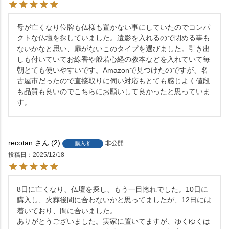
母が亡くなり位牌も仏様も置かない事にしていたのでコンパ
クトな仏壇を探していました。遺影を入れるので閉める事も
ないかなと思い、扉がないこのタイプを選びました。引き出
しも付いていてお線香や般若心経の教本などを入れていて毎
朝とても使いやすいです。Amazonで見つけたのですが、名
古屋市だったので直接取りに伺い対応もとても感じよく値段
も品質も良いのでこちらにお願いして良かったと思っていま
す。
recotan
2
非公開
購入者
投稿日
2025/12/18
8日に亡くなり、仏壇を探し、もう一目惚れでした。10日に
購入し、火葬後間に合わないかと思ってましたが、12日には
着いており、間に合いました。

ありがとうございました。実家に置いてますが、ゆくゆくは