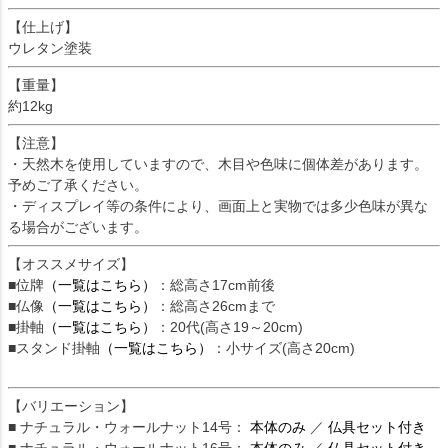
【仕上げ】
ウレタン塗装
【重量】
約12kg
【注意】
・天然木を使用していますので、木目や色味に個体差があります。
予めご了承ください。
・ディスプレイ等の条件により、画面上と実物では多少色味が異な
る場合がございます。
【オススメサイズ】
■位牌
（一覧はこちら）
：総高さ17cm前後
■仏像
（一覧はこちら）
：総高さ26cmまで
■掛軸
（一覧はこちら）
：20代(高さ19～20cm)
■スタンド掛軸
（一覧はこちら）
：小サイズ(高さ20cm)
【バリエーション】
■ ナチュラル・ウォールナット14号：
本体のみ
／
仏具セット付き