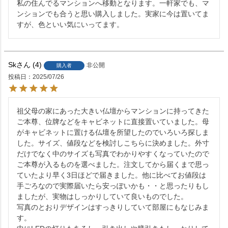
私の住んでるマンションへ移動となります。一軒家でも、マ
ンションでも合うと思い購入しました。実家に今は置いてま
すが、色といい気にいってます。
Sk
4
非公開
購入者
投稿日
2025/07/26
祖父母の家にあった大きい仏壇からマンションに持ってきた
ご本尊、位牌などをキャビネットに直接置いていました。母
がキャビネットに置ける仏壇を所望したのでいろいろ探しま
した。サイズ、値段などを検討しこちらに決めました。外寸
だけでなく中のサイズも写真でわかりやすくなっていたので
ご本尊が入るものを選べました。注文してから届くまで思っ
ていたより早く3日ほどで届きました。他に比べてお値段は
手ごろなので実際届いたら安っぽいかも・・と思ったりもし
ましたが、実物はしっかりしていて良いものでした。

写真のとおりデザインはすっきりしていて部屋にもなじみま
す。
