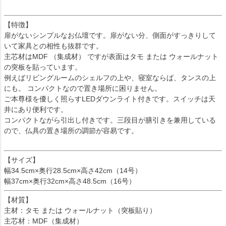
【特徴】
扉がないシンプルなお仏壇です。扉がない分、側面がすっきりして
いて家具との相性も抜群です。
主芯材はMDF （集成材） ですが表面はタモ または ウォールナット
の突板を貼っています。
例えばリビングルームのシェルフの上や、寝室ならば、タンスの上
にも。 コンパクトなので置き場所に困りません。
ご本尊様を優しく照らすLEDダウンライト付きです。スイッチは天
井にあり便利です。
コンパクトながら引出し付きです。三段目が膳引きを兼用している
ので、仏具の置き場所の調節が容易です。
【サイズ】
幅34.5cm×奥行28.5cm×高さ42cm（14号）
幅37cm×奥行32cm×高さ48.5cm（16号）
【材質】
主材：タモ または ウォールナット（突板貼り）
主芯材：MDF（集成材）