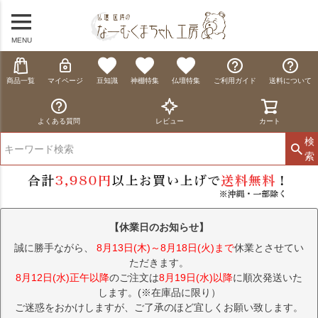
MENU
商品一覧
マイページ
豆知識
神棚特集
仏壇特集
ご利用ガイド
送料について
よくある質問
レビュー
カート
検
索
【休業日のお知らせ】
誠に勝手ながら、
8月13日(木)～8月18日(火)まで
休業とさせてい
ただきます。
8月12日(水)正午以降
のご注文は
8月19日(水)以降
に順次発送いた
します。(※在庫品に限り）
ご迷惑をおかけしますが、ご了承のほど宜しくお願い致します。