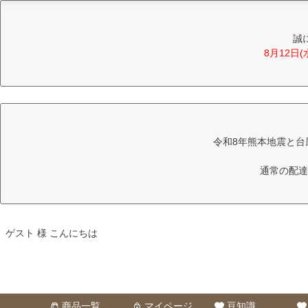
誠
8月12日
令和8年熊本地震と台
通常の配達
ゲスト 様 こんにちは
商品一覧
マイページ
豆知識