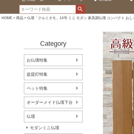
HOME
商品
仏壇「クルミタモ」14号 ミニ モダン 家具調仏壇 コンパクト おし
Category
お仏壇特集
盆提灯特集
ペット特集
オーダーメイド仏壇下台
仏壇
モダンミニ仏壇