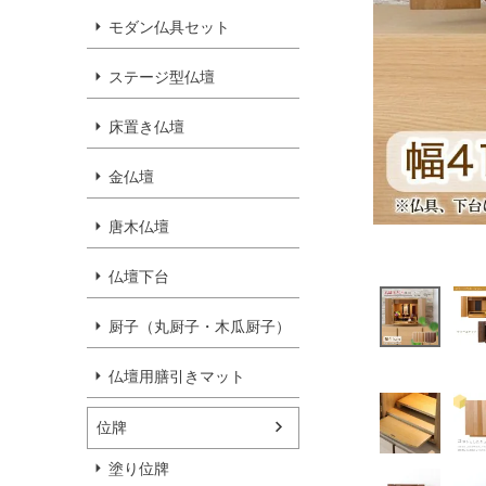
モダン仏具セット
ステージ型仏壇
床置き仏壇
金仏壇
唐木仏壇
仏壇下台
厨子（丸厨子・木瓜厨子）
仏壇用膳引きマット
位牌
塗り位牌