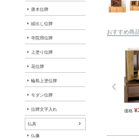
唐木位牌
繰出し位牌
おすすめ商
寺院用位牌
上塗り位牌
花位牌
輪島上塗位牌
モダン位牌
¥
位牌文字入れ
価格
仏具
仏像