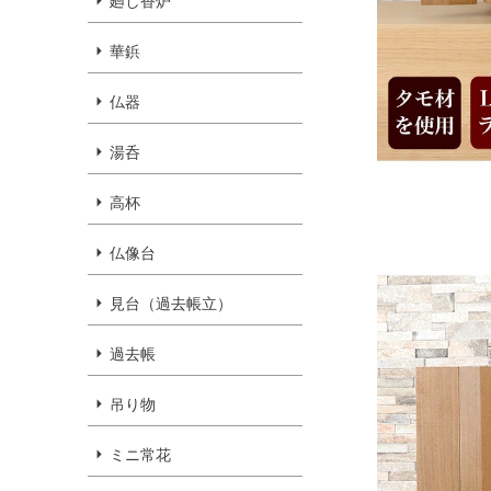
廻し香炉
華鋲
仏器
湯呑
高杯
仏像台
見台（過去帳立）
過去帳
吊り物
ミニ常花