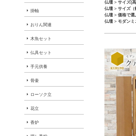
仏壇
>
サイズ(
仏壇
>
サイズ（
掛軸
仏壇
>
価格で選
仏壇
>
モダンミ
おりん関連
木魚セット
仏具セット
手元供養
骨壷
ローソク立
花立
香炉