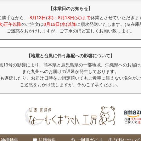
【休業日のお知らせ】
に勝手ながら、
8月13日(木)～8月18日(火)まで
休業とさせていただきま
(水)正午以降
のご注文は
8月19日(水)以降
に順次発送いたします。(※在庫
ご迷惑をおかけしますが、ご了承のほど宜しくお願い致します。
【地震と台風に伴う集配への影響について】
風13号の影響により、熊本県と鹿児島県の一部地域、沖縄県へのお届
また九州へのお届けの遅延が発生しております。
も遅延したり、お届け日時をご指定頂いてもご希望に添えない場合がご
ご迷惑をおかけ致しますが、予めご了承ください。
神棚特集
仏壇特集
ご利用ガイド
送料について