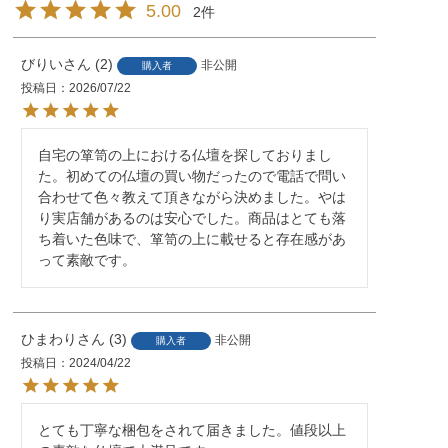
5.00
2
びりい
2
非公開
購入者
投稿日
2026/07/22
自宅の箪笥の上における仏壇を探しておりまし
た。初めての仏壇の買い物だったので電話で問い
合わせて色々教えて頂きながら決めました。やは
り実店舗があるのは安心でした。商品はとても落
ち着いた色味で、箪笥の上に載せると存在感があ
って素敵です。
ひまわり
3
非公開
購入者
2,800
¥
29,800
¥
9,9
価格
価格
税込
税込
投稿日
2024/04/22
とても丁寧な梱包をされて届きました。値段以上