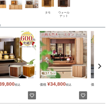
タモ
ウォール
ナット
品
39,800
¥
34,800
¥
2
価格
価格
税込
税込