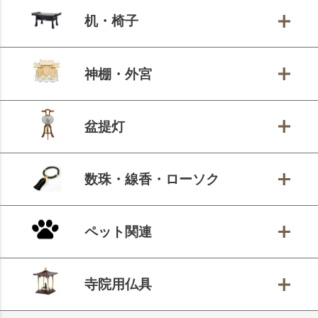
机・椅子
神棚・外宮
盆提灯
数珠・線香・ローソク
ペット関連
寺院用仏具