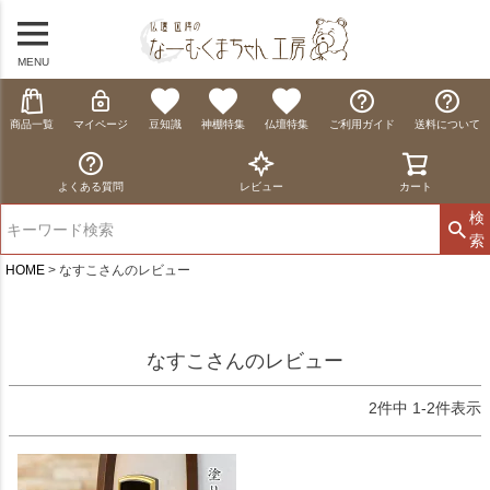
MENU
商品一覧
マイページ
豆知識
神棚特集
仏壇特集
ご利用ガイド
送料について
よくある質問
レビュー
カート
検
索
HOME
なすこさんのレビュー
なすこさんのレビュー
2
件中
1
-
2
件表示