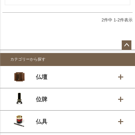
2
件中
1
-
2
件表示
ペー
カテゴリーから探す
ジト
ップ
へ
仏壇
位牌
仏具