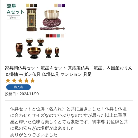
家具調仏具セット 流星Ａセット 真鍮製仏具「流星」＆国産おりん
＆掛軸 モダン仏具 仏壇仏具 マンション 具足
購入者
投稿日
2024/11/09
仏具セットと位牌〈名入れ〉と共に届きました！仏具も仏壇
に合わせたサイズなので小ぶりなのですが思った以上に重厚
感と輝いた色味も美しくとても素敵です、御本尊.お位牌と共
に私の安らぎの場所が出来ました

ありがとうございました