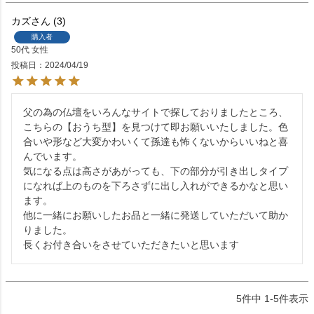
カズ
3
購入者
50代
女性
投稿日
2024/04/19
父の為の仏壇をいろんなサイトで探しておりましたところ、
こちらの【おうち型】を見つけて即お願いいたしました。色
合いや形など大変かわいくて孫達も怖くないからいいねと喜
んでいます。

気になる点は高さがあがっても、下の部分が引き出しタイプ
になれば上のものを下ろさずに出し入れができるかなと思い
ます。

他に一緒にお願いしたお品と一緒に発送していただいて助か
りました。

長くお付き合いをさせていただきたいと思います
5
件中
1
-
5
件表示