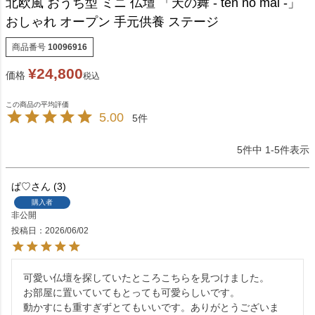
北欧風 おうち型 ミニ 仏壇 「天の舞 - ten no mai -」
おしゃれ オープン 手元供養 ステージ
商品番号
10096916
¥
24,800
価格
税込
5.00
5
5
件中
1
-
5
件表示
ぱ♡
3
購入者
非公開
投稿日
2026/06/02
可愛い仏壇を探していたところこちらを見つけました。

お部屋に置いていてもとっても可愛らしいです。

動かすにも重すぎずとてもいいです。ありがとうございま