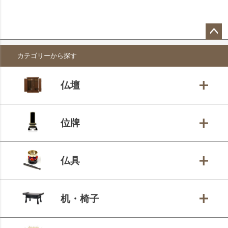
ペー
カテゴリーから探す
ジト
ップ
へ
仏壇
位牌
仏具
机・椅子