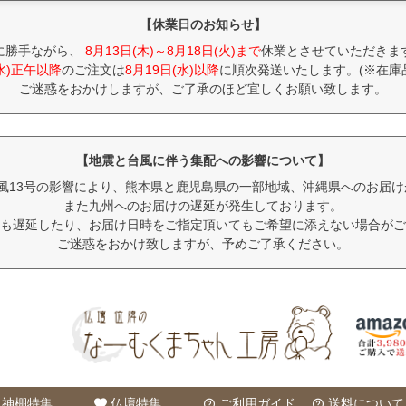
【休業日のお知らせ】
に勝手ながら、
8月13日(木)～8月18日(火)まで
休業とさせていただきま
(水)正午以降
のご注文は
8月19日(水)以降
に順次発送いたします。(※在庫
ご迷惑をおかけしますが、ご了承のほど宜しくお願い致します。
【地震と台風に伴う集配への影響について】
風13号の影響により、熊本県と鹿児島県の一部地域、沖縄県へのお届
また九州へのお届けの遅延が発生しております。
も遅延したり、お届け日時をご指定頂いてもご希望に添えない場合がご
ご迷惑をおかけ致しますが、予めご了承ください。
神棚特集
仏壇特集
ご利用ガイド
送料について