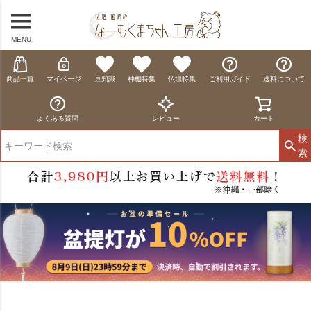
MENU
商品一覧
マイページ
豆知識
神棚特集
仏壇特集
ご利用ガイド
送料について
よくある質問
レビュー
カート
検
索