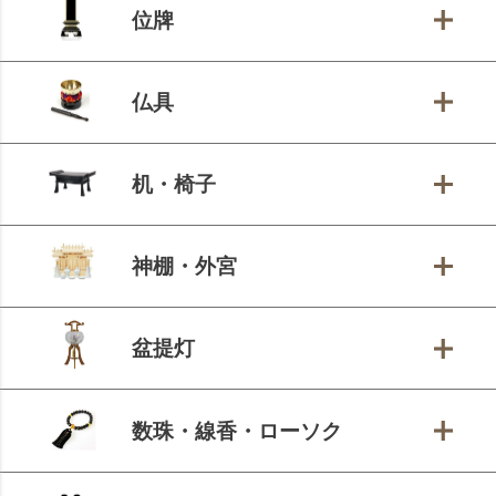
位牌
仏具
机・椅子
神棚・外宮
盆提灯
数珠・線香・ローソク