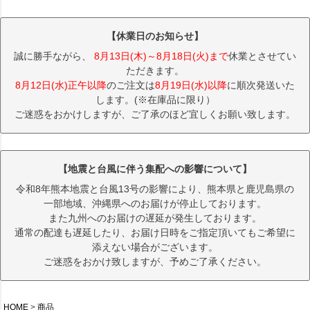
【休業日のお知らせ】
誠に勝手ながら、
8月13日(木)～8月18日(火)まで
休業とさせてい
ただきます。
8月12日(水)正午以降
のご注文は
8月19日(水)以降
に順次発送いた
します。(※在庫品に限り）
ご迷惑をおかけしますが、ご了承のほど宜しくお願い致します。
【地震と台風に伴う集配への影響について】
令和8年熊本地震と台風13号の影響により、熊本県と鹿児島県の
一部地域、沖縄県へのお届けが停止しております。
また九州へのお届けの遅延が発生しております。
通常の配達も遅延したり、お届け日時をご指定頂いてもご希望に
添えない場合がございます。
ご迷惑をおかけ致しますが、予めご了承ください。
HOME
商品