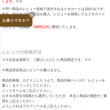
します。
※※
※同一商品のレビュー投稿で送付されるクオカードは1回のみです。
後日、別注文で同じ商品を購入、レビューを投稿してもクオカード
×
は送付されません。
お困りですか？
※レビュー投稿後、
3週間以内
に郵送いたします。
レビューの投稿方法
※※当店会員様で、ご購入いただいた商品限定です。※※
※商品発送前はレビューが書けません。
商品到着後、ログインしたうえで、商品詳細ページの「レビューを
書く」をクリックしてください。
ニックネームをご記入ください。
おすすめ度を5段階から選択していただき、本文に商品の感想やご要
望をご記入ください。
よろしければプロフィールをご記入ください。