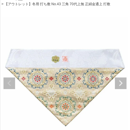
【アウトレット】冬用 打ち敷 No.43 三角 70代上無 正絹金通上 打敷