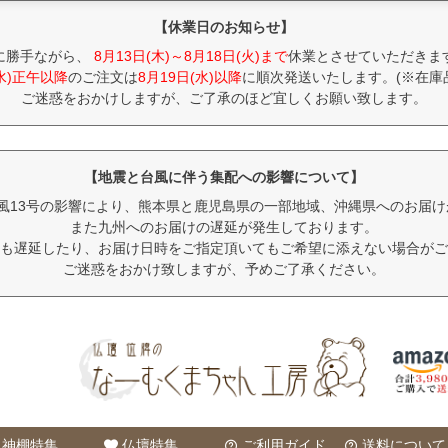
【休業日のお知らせ】
に勝手ながら、
8月13日(木)～8月18日(火)まで
休業とさせていただきま
(水)正午以降
のご注文は
8月19日(水)以降
に順次発送いたします。(※在庫
ご迷惑をおかけしますが、ご了承のほど宜しくお願い致します。
【地震と台風に伴う集配への影響について】
風13号の影響により、熊本県と鹿児島県の一部地域、沖縄県へのお届
また九州へのお届けの遅延が発生しております。
も遅延したり、お届け日時をご指定頂いてもご希望に添えない場合がご
ご迷惑をおかけ致しますが、予めご了承ください。
神棚特集
仏壇特集
ご利用ガイド
送料について