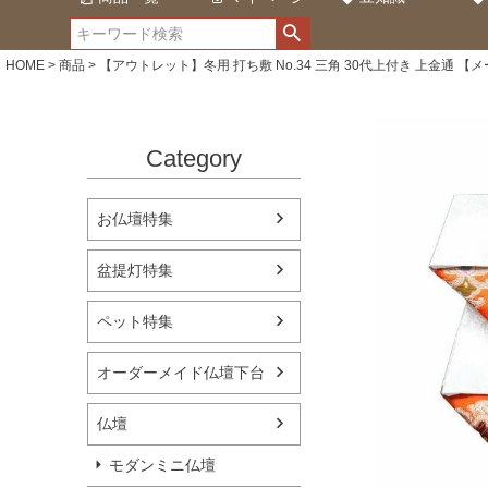
HOME
商品
【アウトレット】冬用 打ち敷 No.34 三角 30代上付き 上金通 【
Category
お仏壇特集
盆提灯特集
ペット特集
オーダーメイド仏壇下台
仏壇
モダンミニ仏壇