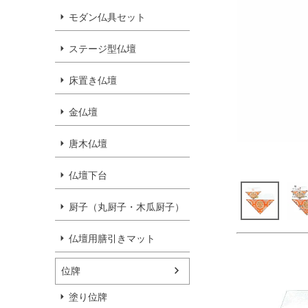
モダン仏具セット
ステージ型仏壇
床置き仏壇
金仏壇
唐木仏壇
仏壇下台
厨子（丸厨子・木瓜厨子）
仏壇用膳引きマット
位牌
塗り位牌