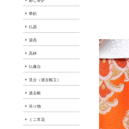
廻し香炉
華鋲
仏器
湯呑
高杯
仏像台
見台（過去帳立）
過去帳
吊り物
ミニ常花