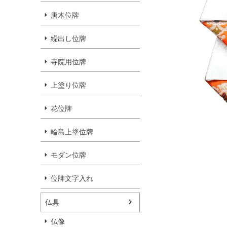
唐木位牌
繰出し位牌
寺院用位牌
上塗り位牌
花位牌
輪島上塗位牌
モダン位牌
位牌文字入れ
仏具
仏像