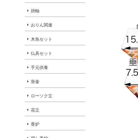
掛軸
おりん関連
木魚セット
仏具セット
手元供養
骨壷
ローソク立
花立
香炉