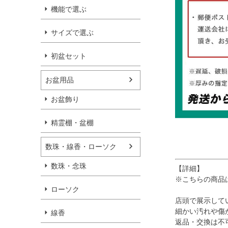
機能で選ぶ
サイズで選ぶ
初盆セット
お盆用品
お盆飾り
精霊棚・盆棚
数珠・線香・ローソク
数珠・念珠
【詳細】
※こちらの商品
ローソク
店頭で展示して
細かい汚れや傷
線香
返品・交換は不