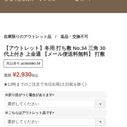
在庫限りのアウトレット品 / 返品・交換不可
【アウトレット】冬用 打ち敷 No.34 三角 30
代上付き 上金通 【メール便送料無料】 打敷
商品番号
uchishiki-34
¥
2,930
価格
税込
★12時までのご注文で当日出荷(土日祝を除く)
※折り目がつく場合があります
(
必
須
※こちらはアウトレット品です
)
(
必