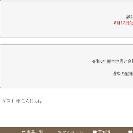
誠
8月12日
令和8年熊本地震と台
通常の配達
ゲスト 様 こんにちは
商品一覧
マイページ
豆知識